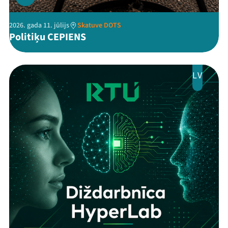
2026. gada 11. jūlijs
Skatuve DOTS
Politiķu CEPIENS
LV