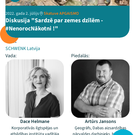
2022. gada 2. jūlijs
Skatuve APGAISMO
Diskusija "Sardzē par zemes dzīlēm -
#NenorocNākotni !"
Rīko:
SCHWENK Latvija
Vada:
Piedalās:
Dace Helmane
Artūrs Jansons
Korporatīvās ilgtspējas un
Ģeogrāfs, Dabas aizsardzības
atbildības institūta vadītāja
pārvaldes darbinieks, biedrības