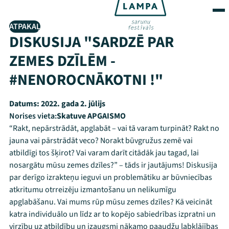
ATPAKAĻ
DISKUSIJA "SARDZĒ PAR
ZEMES DZĪLĒM -
#NENOROCNĀKOTNI !"
Datums:
2022. gada 2. jūlijs
Norises vieta:
Skatuve APGAISMO
“Rakt, nepārstrādāt, apglabāt – vai tā varam turpināt? Rakt no
jauna vai pārstrādāt veco? Norakt būvgružus zemē vai
atbildīgi tos šķirot? Vai varam darīt citādāk jau tagad, lai
nosargātu mūsu zemes dzīles?” – tāds ir jautājums! Diskusija
par derīgo izrakteņu ieguvi un problemātiku ar būvniecības
atkritumu otrreizēju izmantošanu un nelikumīgu
apglabāšanu. Vai mums rūp mūsu zemes dzīles? Kā veicināt
katra individuālo un līdz ar to kopējo sabiedrības izpratni un
virzību uz atbildību un izaugsmi nākamo paaudžu labklājības