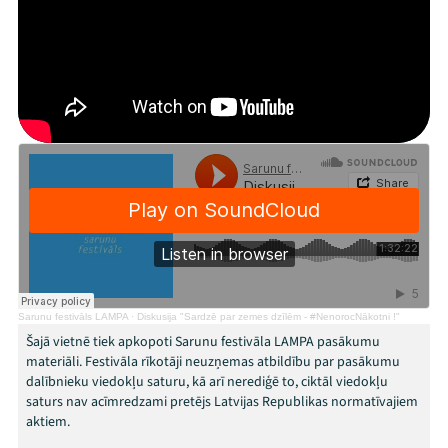
Mana programma
Festivāls
Programma
Arhīvs
Viņi bija LAMPĀ 2026
Jaunumi
Ziedo
Sarunu festivāls LAMPA
·
Diskusija "Sardzē par zemes dzīlēm - #NenorocNākotni !"
Veikals
Šajā vietnē tiek apkopoti Sarunu festivāla LAMPA pasākumu
materiāli. Festivāla rīkotāji neuzņemas atbildību par pasākumu
dalībnieku viedokļu saturu, kā arī nerediģē to, ciktāl viedokļu
Kontakti
saturs nav acīmredzami pretējs Latvijas Republikas normatīvajiem
aktiem.