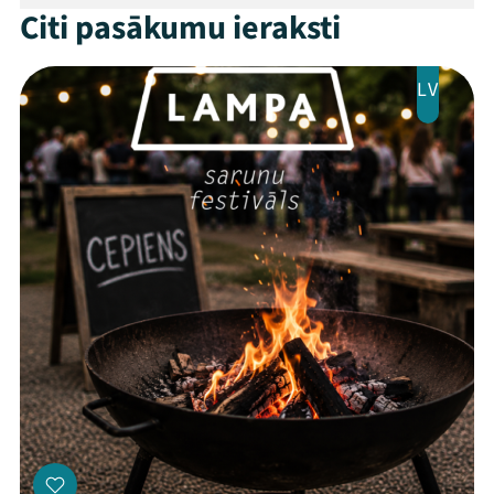
Citi pasākumu ieraksti
LV
Threads
Facebook
Youtube
X
Instagram
Flick
TikTok