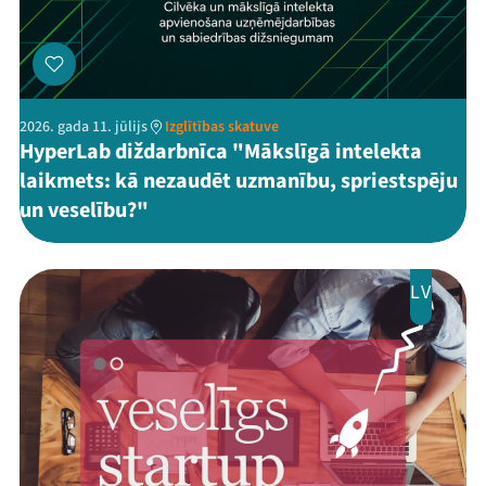
2026. gada 11. jūlijs
Izglītības skatuve
HyperLab diždarbnīca "Mākslīgā intelekta
laikmets: kā nezaudēt uzmanību, spriestspēju
un veselību?"
LV