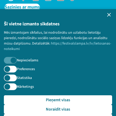
Threads
Facebook
Youtube
Instagram
Flick
TikTok
Sazinies ar mums
Privātuma politika
Lietošanas noteikumi un sīkdatņu politika
Šī vietne izmanto sīkdatnes
Bērnu aizsardzības politika
Mēs izmantojam sīkfailus, lai nodrošinātu un uzlabotu lietotāju
© 2026 Sarunu festivāls LAMPA Visas tiesības
pieredzi, nodrošinātu sociālo saziņas līdzekļu funkcijas un analizētu
paturētas.
mūsu datplūsmu. Detalizētāk:
https://festivalslampa.lv/lv/lietosanas-
noteikumi
Nepieciešams
Piesakies jaunumiem!
Preferences
Statistika
Nepalaid garām aktuālāko informāciju!
Mārketings
Pieņemt visas
Pieteikties
Noraidīt visas
🔗 https://festivalslampa.lv/lv/video-arhivs/1932