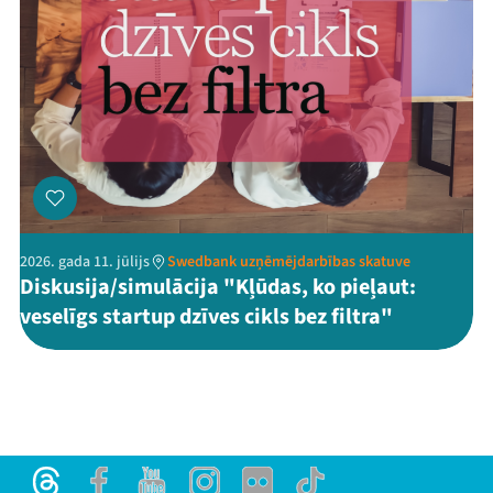
2026. gada 11. jūlijs
Swedbank uzņēmējdarbības skatuve
Diskusija/simulācija "Kļūdas, ko pieļaut:
veselīgs startup dzīves cikls bez filtra"