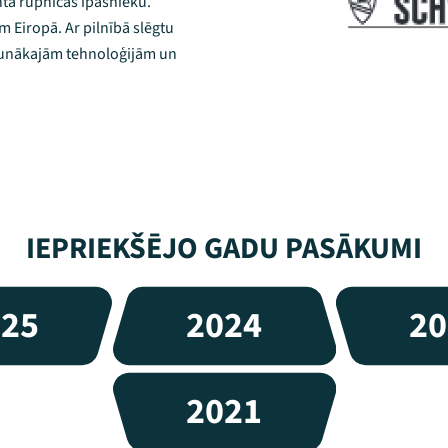
ta rūpnīcas īpašnieku.
 Eiropā. Ar pilnībā slēgtu
jaunākajām tehnoloģijām un
IEPRIEKŠĒJO GADU PASĀKUMI
025
2024
20
2021