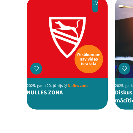
LV
Pasākumam
nav video
ieraksta
2025. gada 20. jūnijs
Nulles zona
2025. gada
NULLES ZONA
Diskus
mācīti