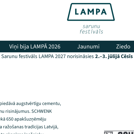
Viņi bija LAMPĀ 2026
Jaunumi
Ziedo
Sarunu festivāls LAMPA 2027 norisināsies
2.–3. jūlijā Cēsīs
m piedāvā augstvērtīgu cementu,
umu risinājumus. SCHWENK
 nekā 650 apakšuzņēmēju
ražošanas tradīcijas Latvijā,