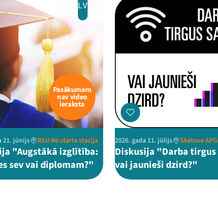
LV
Pasākumam
nav video
ieraksta
 21. jūnijs
RSU Re:starta stacija
2026. gada 11. jūlijs
Skatuve AP
ija "Augstākā izglītība:
Diskusija "Darba tirgus 
es sev vai diplomam?"
vai jaunieši dzird?"