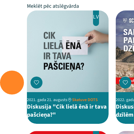
LV
2021. gada 21. augusts
Skatuve DOTS
2022. gada
Diskusija "Cik lielā ēnā ir tava
Diskus
pašcieņa?"
dzīlēm