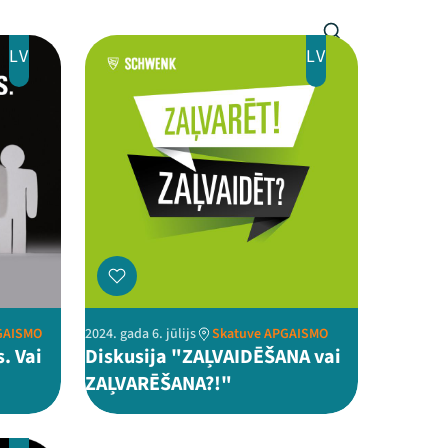
LV
LV
GAISMO
2024. gada 6. jūlijs
Skatuve APGAISMO
. Vai
Diskusija "ZAĻVAIDĒŠANA vai
ZAĻVARĒŠANA?!"