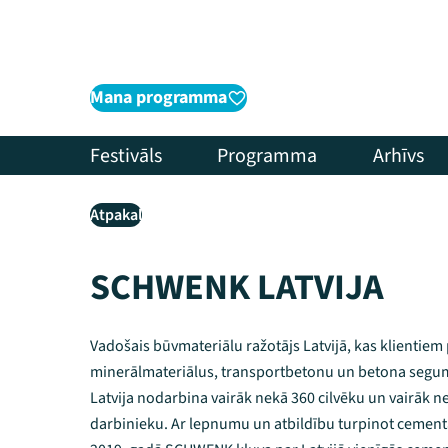
Mana programma
Festivāls
Programma
Arhīvs
Atpakaļ
SCHWENK LATVIJA
Vadošais būvmateriālu ražotājs Latvijā, kas klientie
minerālmateriālus, transportbetonu un betona seg
Latvija nodarbina vairāk nekā 360 cilvēku un vairāk
darbinieku. Ar lepnumu un atbildību turpinot cementa 