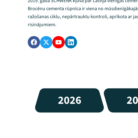
2019. gadā SCHWENK kļuva par Latvijā vienīgās cemen
Brocēnu cementa rūpnīca ir viena no mūsdienīgākajām
ražošanas ciklu, nepārtrauktu kontroli, aprīkota ar 
risinājumiem.
2026
2