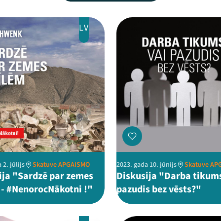
LV
 2. jūlijs
Skatuve APGAISMO
2023. gada 10. jūnijs
Skatuve AP
ija "Sardzē par zemes
Diskusija "Darba tikums
 - #NenorocNākotni !"
pazudis bez vēsts?"