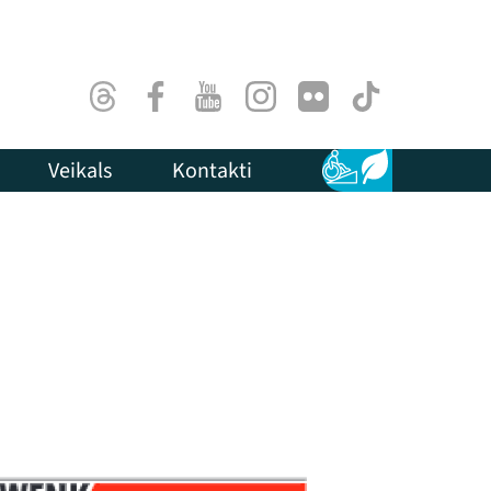
Threads
Facebook
Youtube
Instagram
Flick
TikTok
Veikals
Kontakti
Pieejamība
Ilgtspēja