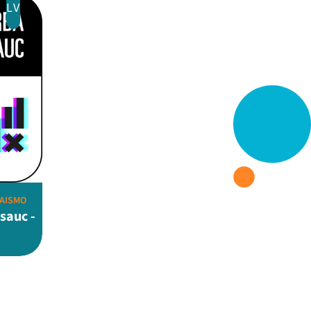
LV
GAISMO
sauc -