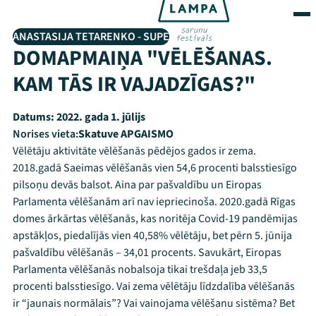
ANASTASIJA TETARENKO - SUPE
DOMAPMAIŅA "VĒLĒŠANAS.
KAM TĀS IR VAJADZĪGAS?"
Datums:
2022. gada 1. jūlijs
Norises vieta:
Skatuve APGAISMO
Vēlētāju aktivitāte vēlēšanās pēdējos gados ir zema.
2018.gadā Saeimas vēlēšanās vien 54,6 procenti balsstiesīgo
pilsoņu devās balsot. Aina par pašvaldību un Eiropas
Parlamenta vēlēšanām arī nav iepriecinoša. 2020.gadā Rīgas
domes ārkārtas vēlēšanās, kas noritēja Covid-19 pandēmijas
apstākļos, piedalījās vien 40,58% vēlētāju, bet pērn 5. jūnija
pašvaldību vēlēšanās – 34,01 procents. Savukārt, Eiropas
Parlamenta vēlēšanās nobalsoja tikai trešdaļa jeb 33,5
procenti balsstiesīgo. Vai zema vēlētāju līdzdalība vēlēšanās
ir “jaunais normālais”? Vai vainojama vēlēšanu sistēma? Bet