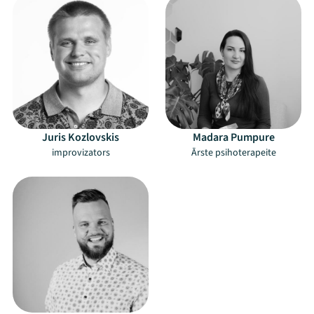
Juris Kozlovskis
Madara Pumpure
improvizators
Ārste psihoterapeite