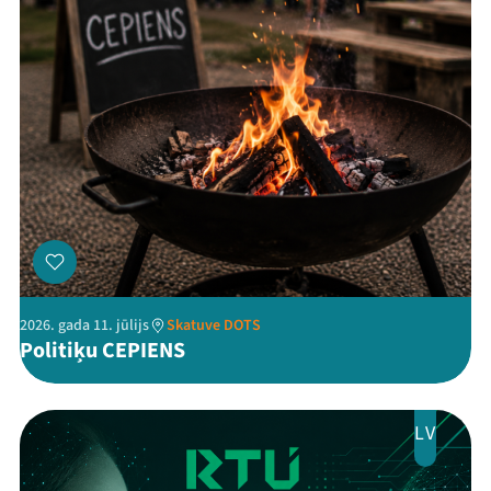
2026. gada 11. jūlijs
Skatuve DOTS
Politiķu CEPIENS
LV