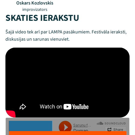
Oskars Kozlovskis
improvizators
SKATIES IERAKSTU
Šajā video tek arī par LAMPA pasākumiem. Festivāla ieraksti,
diskusijas un sarunas vienuviet.
Mana programma
Festivāls
Programma
Arhīvs
Viņi bija LAMPĀ 2026
Jaunumi
Ziedo