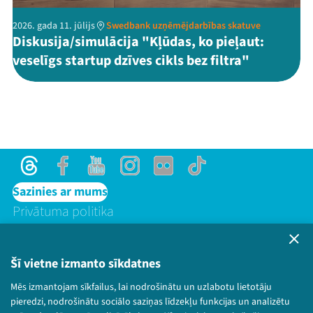
2026. gada 11. jūlijs
Swedbank uzņēmējdarbības skatuve
Diskusija/simulācija "Kļūdas, ko pieļaut:
veselīgs startup dzīves cikls bez filtra"
Threads
Facebook
Youtube
Instagram
Flick
TikTok
Sazinies ar mums
Privātuma politika
Lietošanas noteikumi un sīkdatņu politika
Bērnu aizsardzības politika
Šī vietne izmanto sīkdatnes
© 2026 Sarunu festivāls LAMPA Visas tiesības
paturētas.
Mēs izmantojam sīkfailus, lai nodrošinātu un uzlabotu lietotāju
pieredzi, nodrošinātu sociālo saziņas līdzekļu funkcijas un analizētu