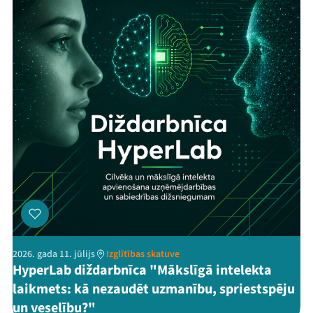
2026. gada 11. jūlijs
Izglītības skatuve
HyperLab diždarbnīca "Mākslīgā intelekta
laikmets: kā nezaudēt uzmanību, spriestspēju
un veselību?"