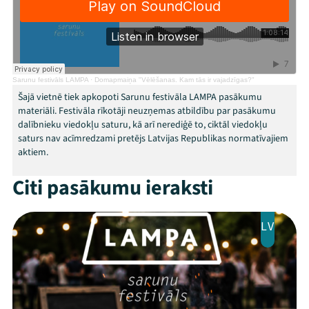
Veikals
Kontakti
Sarunu festivāls LAMPA
·
Domapmaiņa "Vēlēšanas. Kam tās ir vajadzīgas?"
Šajā vietnē tiek apkopoti Sarunu festivāla LAMPA pasākumu
materiāli. Festivāla rīkotāji neuzņemas atbildību par pasākumu
dalībnieku viedokļu saturu, kā arī nerediģē to, ciktāl viedokļu
saturs nav acīmredzami pretējs Latvijas Republikas normatīvajiem
aktiem.
Citi pasākumu ieraksti
Threads
Facebook
Youtube
X
Instagram
Flick
TikTok
LV