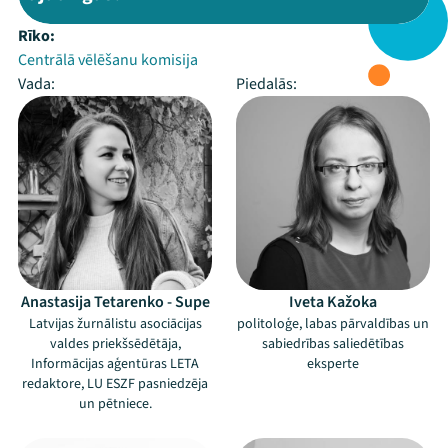
Rīko:
Centrālā vēlēšanu komisija
Vada:
Piedalās:
Anastasija Tetarenko - Supe
Iveta Kažoka
Latvijas žurnālistu asociācijas
politoloģe, labas pārvaldības un
valdes priekšsēdētāja,
sabiedrības saliedētības
Informācijas aģentūras LETA
eksperte
redaktore, LU ESZF pasniedzēja
un pētniece.