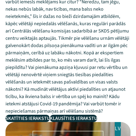
varbūt iemesls meklējams kur citur? “Neredzu, tam jēgu,
nekas nebūs labāk, nav ticības, mana balss neko
neietekmēs,” šīs ir dažas no bieži dzirdamajām atbildēm,
kāpēc vēlētāji nepiedalās vēlēšanās, kuras regulāri parādās
arī Centrālās vēlēšanu komisijas sadarbībā ar SKDS pētījumu
centru veiktajās aptaujās. Tikmēr pie vēlēšanu urnām vēlētāji
galvenokārt dodas pilsoņa pienākuma vadīti un ar ilgām pēc
pārmaiņām, cerībā uz labāku nākotni. Kopā ar ekspertiem
meklēsim atbildes par to, ko mēs varam darīt, lai šīs ilgas
piepildītu? Vai pienākuma apziņa kļuvusi par retu vērtību un
vēlētāji nenovērtē viņiem sniegtās tiesības piedalīties
vēlēšanās un ietekmēt savas pašvaldības un visas valsts
nākotni? Kā mudināt vēlētājus aktīvi piedalīties un atjaunot
ticību, ka ikviena balss ir vērtība un spēj ko mainīt? Kādu
ietekmi atstājusi Covid-19 pandēmija? Vai varbūt tomēr ir
nepieciešamas pārmaiņas arī vēlēšanu sistēmā?
SKATĪTIES IERAKSTU
KLAUSĪTIES IERAKSTU
LV