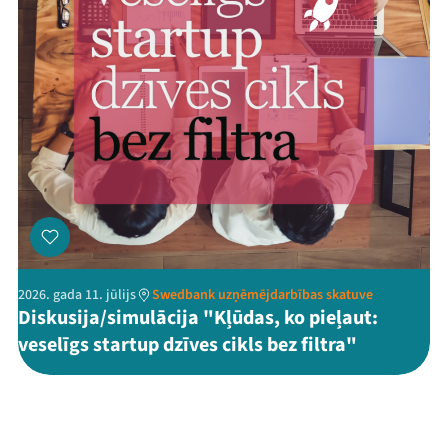
2026. gada 11. jūlijs
Swedbank uzņēmējdarbības skatuve
Diskusija/simulācija "Kļūdas, ko pieļaut:
veselīgs startup dzīves cikls bez filtra"