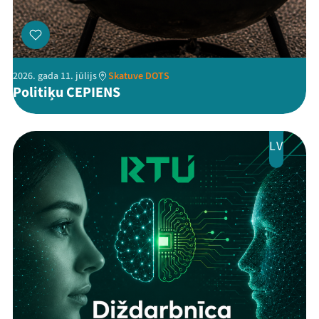
2026. gada 11. jūlijs
Skatuve DOTS
Politiķu CEPIENS
LV