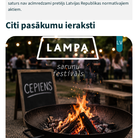
saturs nav acīmredzami pretējs Latvijas Republikas normatīvajiem
aktiem.
Citi pasākumu ieraksti
LV
Threads
Facebook
Youtube
X
Instagram
Flick
TikTok