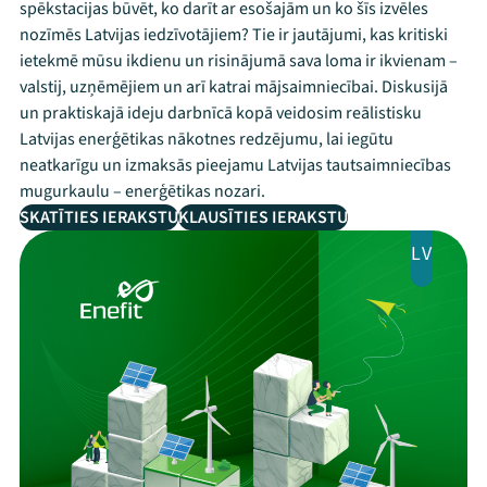
spēkstacijas būvēt, ko darīt ar esošajām un ko šīs izvēles
nozīmēs Latvijas iedzīvotājiem? Tie ir jautājumi, kas kritiski
ietekmē mūsu ikdienu un risinājumā sava loma ir ikvienam –
valstij, uzņēmējiem un arī katrai mājsaimniecībai. Diskusijā
un praktiskajā ideju darbnīcā kopā veidosim reālistisku
Latvijas enerģētikas nākotnes redzējumu, lai iegūtu
neatkarīgu un izmaksās pieejamu Latvijas tautsaimniecības
mugurkaulu – enerģētikas nozari.
SKATĪTIES IERAKSTU
KLAUSĪTIES IERAKSTU
LV