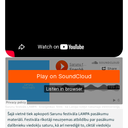
Mana programma
Festivāls
Programma
Arhīvs
Viņi bija LAMPĀ 2026
Jaunumi
Ziedo
Sarunu festivāls LAMPA
·
Enerģētikas Tetris - kā Latvijai nokļūt nākamajā elektroenerģijas ražošanas līmenī?
Veikals
Šajā vietnē tiek apkopoti Sarunu festivāla LAMPA pasākumu
materiāli. Festivāla rīkotāji neuzņemas atbildību par pasākumu
Kontakti
dalībnieku viedokļu saturu, kā arī nerediģē to, ciktāl viedokļu