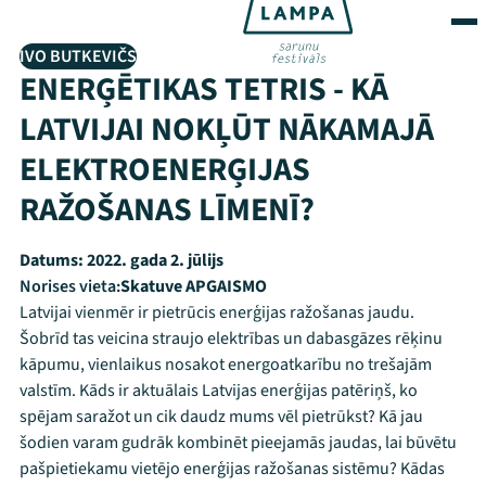
IVO BUTKEVIČS
ENERĢĒTIKAS TETRIS - KĀ
LATVIJAI NOKĻŪT NĀKAMAJĀ
ELEKTROENERĢIJAS
RAŽOŠANAS LĪMENĪ?
Datums:
2022. gada 2. jūlijs
Norises vieta:
Skatuve APGAISMO
Latvijai vienmēr ir pietrūcis enerģijas ražošanas jaudu.
Šobrīd tas veicina straujo elektrības un dabasgāzes rēķinu
kāpumu, vienlaikus nosakot energoatkarību no trešajām
valstīm. Kāds ir aktuālais Latvijas enerģijas patēriņš, ko
spējam saražot un cik daudz mums vēl pietrūkst? Kā jau
šodien varam gudrāk kombinēt pieejamās jaudas, lai būvētu
pašpietiekamu vietējo enerģijas ražošanas sistēmu? Kādas