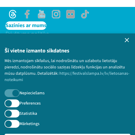
Threads
Facebook
Youtube
Instagram
Flick
TikTok
Sazinies ar mums
Privātuma politika
Lietošanas noteikumi un sīkdatņu politika
Bērnu aizsardzības politika
Šī vietne izmanto sīkdatnes
© 2026 Sarunu festivāls LAMPA Visas tiesības
Mēs izmantojam sīkfailus, lai nodrošinātu un uzlabotu lietotāju
paturētas.
pieredzi, nodrošinātu sociālo saziņas līdzekļu funkcijas un analizētu
mūsu datplūsmu. Detalizētāk:
https://festivalslampa.lv/lv/lietosanas-
noteikumi
Nepieciešams
Piesakies jaunumiem!
Preferences
Nepalaid garām aktuālāko informāciju!
Statistika
Mārketings