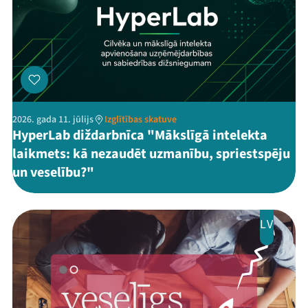
2026. gada 11. jūlijs
Izglītības skatuve
HyperLab diždarbnīca "Mākslīgā intelekta
laikmets: kā nezaudēt uzmanību, spriestspēju
un veselību?"
LV