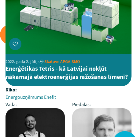
2022. gada 2. jūlijs
Skatuve APGAISMO
Enerģētikas Tetris - kā Latvijai nokļūt
nākamajā elektroenerģijas ražošanas līmenī?
Rīko:
Energouzņēmums Enefit
Vada:
Piedalās: