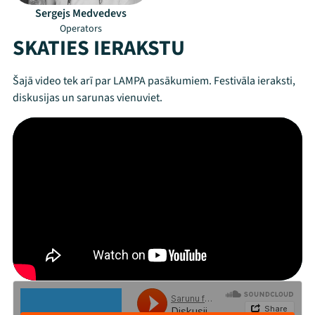
Sergejs Medvedevs
Operators
SKATIES IERAKSTU
Šajā video tek arī par LAMPA pasākumiem. Festivāla ieraksti,
diskusijas un sarunas vienuviet.
Mana programma
Festivāls