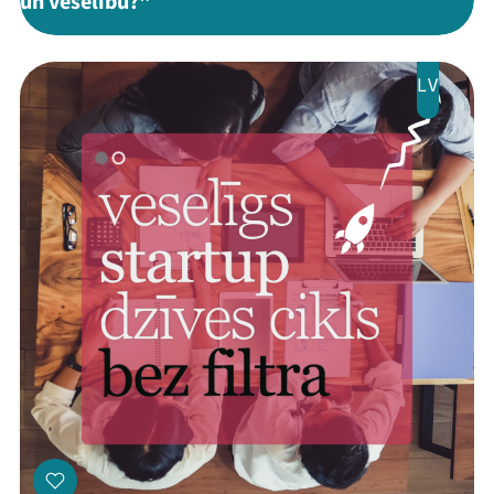
un veselību?"
LV