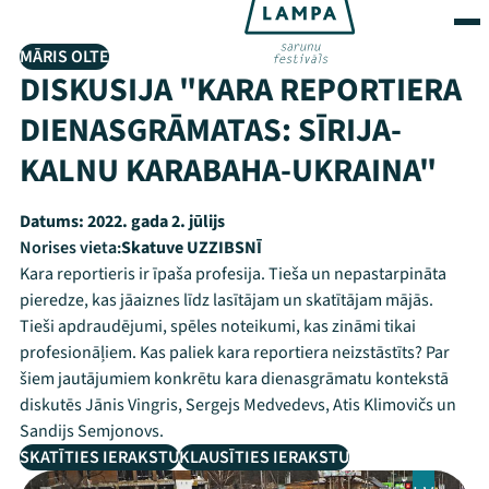
MĀRIS OLTE
DISKUSIJA "KARA REPORTIERA
DIENASGRĀMATAS: SĪRIJA-
KALNU KARABAHA-UKRAINA"
Datums:
2022. gada 2. jūlijs
Norises vieta:
Skatuve UZZIBSNĪ
Kara reportieris ir īpaša profesija. Tieša un nepastarpināta
pieredze, kas jāaiznes līdz lasītājam un skatītājam mājās.
Tieši apdraudējumi, spēles noteikumi, kas zināmi tikai
profesionāļiem. Kas paliek kara reportiera neizstāstīts? Par
šiem jautājumiem konkrētu kara dienasgrāmatu kontekstā
diskutēs Jānis Vingris, Sergejs Medvedevs, Atis Klimovičs un
Sandijs Semjonovs.
SKATĪTIES IERAKSTU
KLAUSĪTIES IERAKSTU