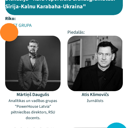
Sīrija-Kalnu Karabaha-Ukraina"
Rīko:
TVNET GRUPA
Vada:
Piedalās:
Mārtiņš Daugulis
Atis Klimovičs
Analītikas un vadības grupas
žurnālists
"PowerHouse Latvia"
pētniecības direktors, RSU
docents.