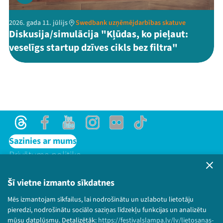
2026. gada 11. jūlijs
Swedbank uzņēmējdarbības skatuve
Diskusija/simulācija "Kļūdas, ko pieļaut:
veselīgs startup dzīves cikls bez filtra"
Threads
Facebook
Youtube
Instagram
Flick
TikTok
Sazinies ar mums
Privātuma politika
Lietošanas noteikumi un sīkdatņu politika
Bērnu aizsardzības politika
Šī vietne izmanto sīkdatnes
© 2026 Sarunu festivāls LAMPA Visas tiesības
Mēs izmantojam sīkfailus, lai nodrošinātu un uzlabotu lietotāju
paturētas.
pieredzi, nodrošinātu sociālo saziņas līdzekļu funkcijas un analizētu
mūsu datplūsmu. Detalizētāk:
https://festivalslampa.lv/lv/lietosanas-