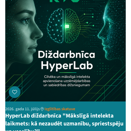
2026. gada 11. jūlijs
Izglītības skatuve
HyperLab diždarbnīca "Mākslīgā intelekta
laikmets: kā nezaudēt uzmanību, spriestspēju