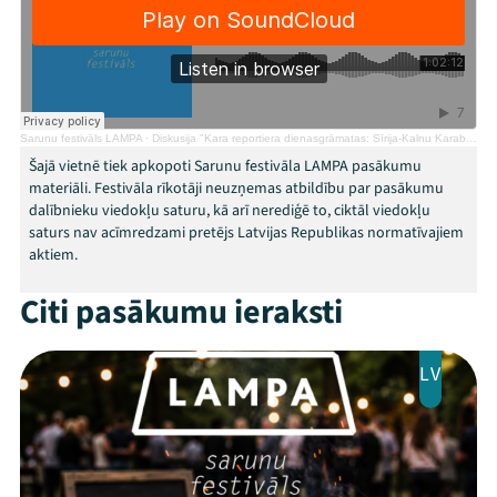
Programma
Arhīvs
Viņi bija LAMPĀ 2026
Sarunu festivāls LAMPA
·
Diskusija "Kara reportiera dienasgrāmatas: Sīrija-Kalnu Karabaha-Ukraina"
Šajā vietnē tiek apkopoti Sarunu festivāla LAMPA pasākumu
Jaunumi
materiāli. Festivāla rīkotāji neuzņemas atbildību par pasākumu
dalībnieku viedokļu saturu, kā arī nerediģē to, ciktāl viedokļu
Ziedo
saturs nav acīmredzami pretējs Latvijas Republikas normatīvajiem
aktiem.
Veikals
Citi pasākumu ieraksti
Kontakti
LV