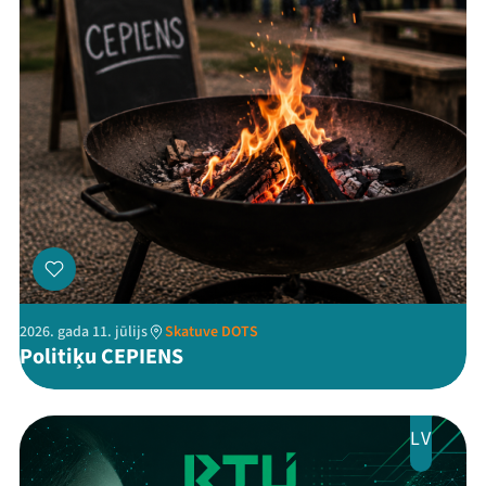
Threads
Facebook
Youtube
X
Instagram
Flick
TikTok
2026. gada 11. jūlijs
Skatuve DOTS
Politiķu CEPIENS
LV