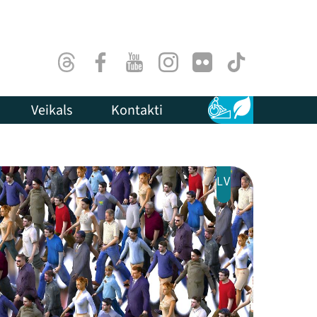
Threads
Facebook
Youtube
Instagram
Flick
TikTok
Veikals
Kontakti
Pieejamība
Ilgtspēja
LV