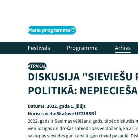
Mana programma
Festivāls
Programma
Arhīvs
ATPAKAĻ
DISKUSIJA "SIEVIEŠU
POLITIKĀ: NEPIECIEŠA
Datums:
2022. gada 1. jūlijs
Norises vieta:
Skatuve UZZIBSNĪ
2022. gads ir Saeimas vēlēšanu gads, tāpēc diskutēsim 
vienlīdzīgas un drošas sabiedrības veidošanā, kā arī 
sastopas sievietes gan Latvijā, gan citviet pasaulē. Di