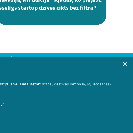
eselīgs startup dzīves cikls bez filtra"
iem!
formāciju!
 datplūsmu. Detalizētāk:
https://festivalslampa.lv/lv/lietosanas-
Pieteikties
ngs