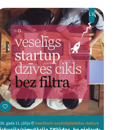
LV
26. gada 11. jūlijs
Swedbank uzņēmējdarbības skatuve
iskusija/simulācija "Kļūdas, ko pieļaut: