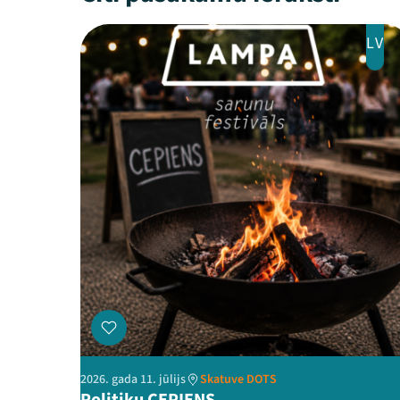
LV
2026. gada 11. jūlijs
Skatuve DOTS
Politiķu CEPIENS