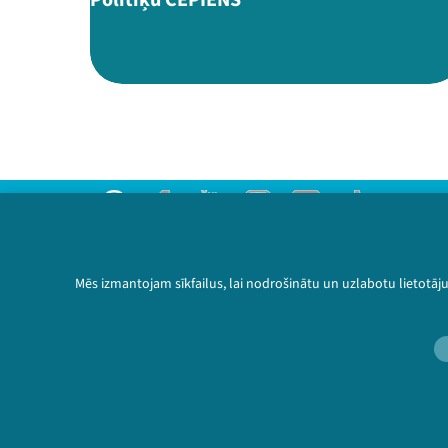
Threads
Facebook
Youtube
Instagram
Flick
TikTok
Sazinies ar mums
Privātuma politika
Mēs izmantojam sīkfailus, lai nodrošinātu un uzlabotu lietotāj
Lietošanas noteikumi un sīkdatņu politika
Bērnu aizsardzības politika
© 2026 Sarunu festivāls LAMPA Visas tiesības 