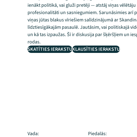
ienākt politikā, vai gluži pretēji — atstāj viņas vēlēt
profesionalitāti un sasniegumiem. Sarunāsimies arī par 
viņas jūtas blakus vīriešiem salīdzinājumā ar Skandi
līdztiesīgākajām pasaulē. Jautāsim, vai politiskajā vid
un kā tas izpaužas. Šī ir diskusija par šķēršļiem un ies
rodas.
SKATĪTIES IERAKSTU
KLAUSĪTIES IERAKSTU
Vada:
Piedalās: