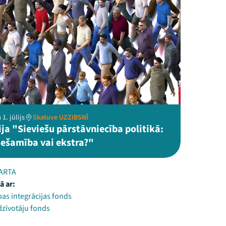
1. jūlijs
Skatuve UZZIBSNĪ
ja "Sieviešu pārstāvniecība politikā:
iešamība vai ekstra?"
MARTA
ā ar:
as integrācijas fonds
dzīvotāju fonds