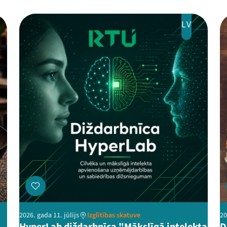
LV
2026. gada 11. jūlijs
Izglītības skatuve
20
HyperLab diždarbnīca "Mākslīgā intelekta
D