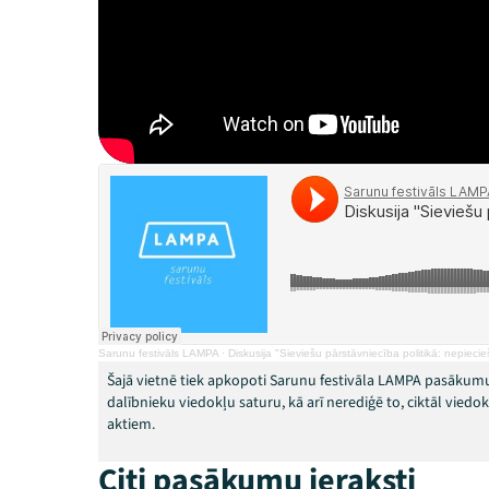
Sarunu festivāls LAMPA
·
Diskusija "Sieviešu pārstāvniecība politikā: nepieci
Šajā vietnē tiek apkopoti Sarunu festivāla LAMPA pasākumu
dalībnieku viedokļu saturu, kā arī nerediģē to, ciktāl vied
aktiem.
Citi pasākumu ieraksti