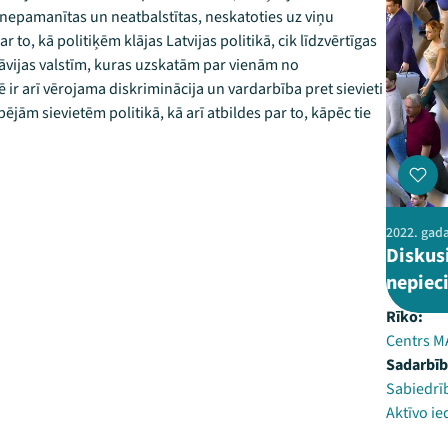
āju nepamanītas un neatbalstītas, neskatoties uz viņu
to, kā politiķēm klājas Latvijas politikā, cik līdzvērtīgas
nāvijas valstīm, kuras uzskatām par vienām no
ē ir arī vērojama diskriminācija un vardarbība pret sievieti
pējām sievietēm politikā, kā arī atbildes par to, kāpēc tie
2022. gada 
Diskusi
nepiec
Rīko:
Centrs 
Sadarbīb
Sabiedrīb
Aktīvo ie