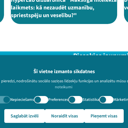
laikmets: kā nezaudēt uzmanību,
v
spriestspēju un veselību?"
Piesakies jaunum
Nepalaid garām aktuālāko in
Šī vietne izmanto sīkdatnes
u pieredzi, nodrošinātu sociālo saziņas līdzekļu funkcijas un analizētu mūsu
noteikumi
Nepieciešams
Preferences
Statistika
Mārketi
paturētas.
🔗 https://festivalslampa.lv/lv/video-arhivs/1913
Saglabāt izvēli
Noraidīt visas
Pieņemt visas