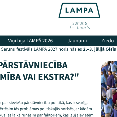
Viņi bija LAMPĀ 2026
Jaunumi
Ziedo
Sarunu festivāls LAMPA 2027 norisināsies
2.–3. jūlijā Cēsīs
 PĀRSTĀVNIECĪBA
MĪBA VAI EKSTRA?"
par sieviešu pārstāvniecību politikā, kas ir svarīga
vērtēsim tās problēmas politiskajās norisēs, ar kādām
skusijas laikā runāsim par faktoriem, kas ļauj sievietēm