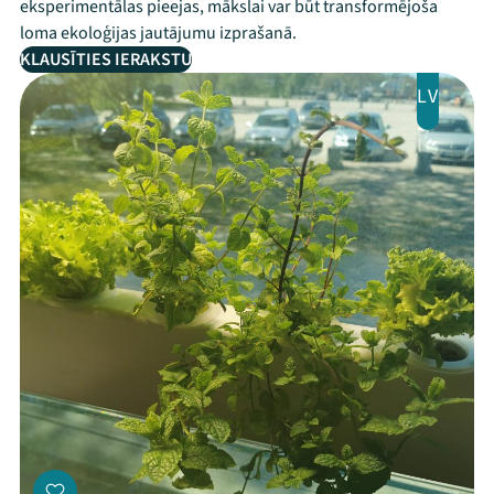
eksperimentālas pieejas, mākslai var būt transformējoša
loma ekoloģijas jautājumu izprašanā.
KLAUSĪTIES IERAKSTU
LV