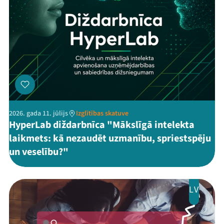
2026. gada 11. jūlijs
Izglītības skatuve
HyperLab diždarbnīca "Mākslīgā intelekta
laikmets: kā nezaudēt uzmanību, spriestspēju
un veselību?"
LV