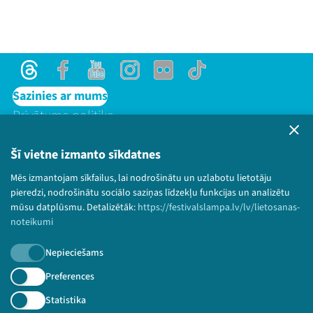
Threads
Facebook
Youtube
Instagram
Flick
TikTok
Sazinies ar mums
Privātuma politika
Lietošanas noteikumi un sīkdatņu politika
Bērnu aizsardzības politika
Šī vietne izmanto sīkdatnes
© 2026 Sarunu festivāls LAMPA Visas tiesības
Mēs izmantojam sīkfailus, lai nodrošinātu un uzlabotu lietotāju
paturētas.
pieredzi, nodrošinātu sociālo saziņas līdzekļu funkcijas un analizētu
mūsu datplūsmu. Detalizētāk:
https://festivalslampa.lv/lv/lietosanas-
noteikumi
Nepieciešams
Piesakies jaunumiem!
Preferences
Nepalaid garām aktuālāko informāciju!
Statistika