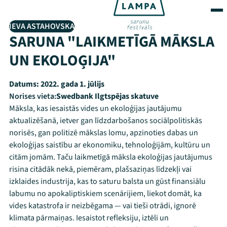
IEVA ASTAHOVSKA
SARUNA "LAIKMETĪGĀ MĀKSLA
UN EKOLOĢIJA"
Datums:
2022. gada 1. jūlijs
Norises vieta:
Swedbank Ilgtspējas skatuve
Māksla, kas iesaistās vides un ekoloģijas jautājumu
aktualizēšanā, ietver gan līdzdarbošanos sociālpolitiskās
norisēs, gan politizē mākslas lomu, apzinoties dabas un
ekoloģijas saistību ar ekonomiku, tehnoloģijām, kultūru un
citām jomām. Taču laikmetīgā māksla ekoloģijas jautājumus
risina citādāk nekā, piemēram, plašsaziņas līdzekļi vai
izklaides industrija, kas to saturu balsta un gūst finansiālu
labumu no apokaliptiskiem scenārijiem, liekot domāt, ka
vides katastrofa ir neizbēgama — vai tieši otrādi, ignorē
klimata pārmaiņas. Iesaistot refleksiju, iztēli un