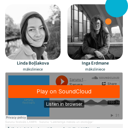
Linda Boļšakova
Inga Erdmane
māksliniece
māksliniece
Sarunu festivāls LAMPA
·
Saruna "Laikmetīgā māksla un ekoloģija"