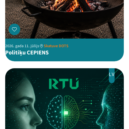
Kontakti
2026. gada 11. jūlijs
Skatuve DOTS
Politiķu CEPIENS
Threads
Facebook
Youtube
X
Instagram
Flick
TikTok
LV