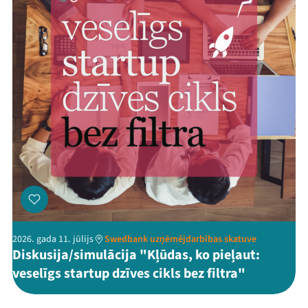
2026. gada 11. jūlijs
Swedbank uzņēmējdarbības skatuve
Diskusija/simulācija "Kļūdas, ko pieļaut:
veselīgs startup dzīves cikls bez filtra"