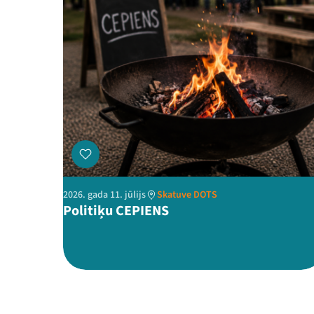
2026. gada 11. jūlijs
Skatuve DOTS
Politiķu CEPIENS