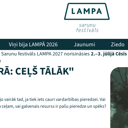
Viņi bija LAMPĀ 2026
Jaunumi
Ziedo
Sarunu festivāls LAMPA 2027 norisināsies
2.–3. jūlijā Cēsīs
A
RĀ: CEĻŠ TĀLĀK"
o vairāk tad, ja tiek iets cauri vardarbības pieredzei. Vai
 ceļam, vai galvenais resurss ir pašu pieredze un spēks?