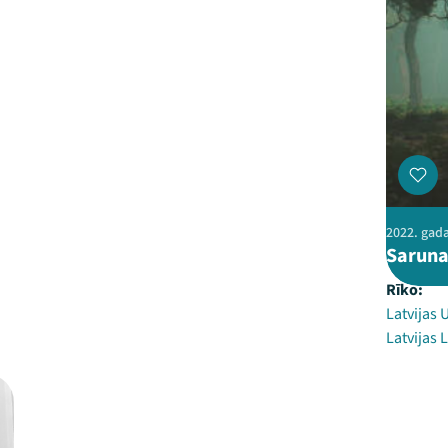
2022. gada 
Saruna 
Rīko:
Latvijas 
Latvijas 