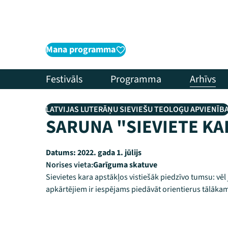
Mana programma
Festivāls
Programma
Arhīvs
LATVIJAS LUTERĀŅU SIEVIEŠU TEOLOĢU APVIENĪB
SARUNA "SIEVIETE KA
Datums:
2022. gada 1. jūlijs
Norises vieta:
Garīguma skatuve
Sievietes kara apstākļos vistiešāk piedzīvo tumsu: vēl j
apkārtējiem ir iespējams piedāvāt orientierus tālākam