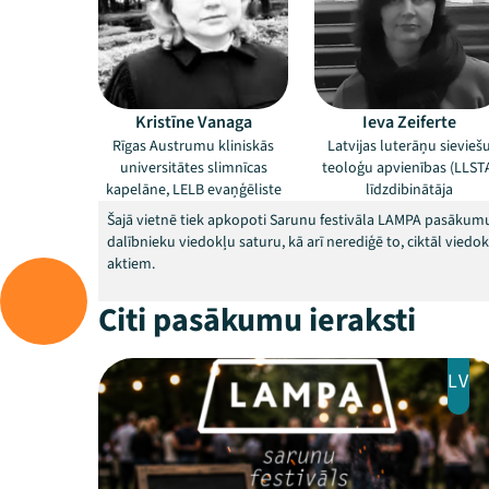
Kristīne Vanaga
Ieva Zeiferte
Rīgas Austrumu kliniskās
Latvijas luterāņu sievieš
universitātes slimnīcas
teoloģu apvienības (LLST
kapelāne, LELB evaņģēliste
līdzdibinātāja
Šajā vietnē tiek apkopoti Sarunu festivāla LAMPA pasākumu
dalībnieku viedokļu saturu, kā arī nerediģē to, ciktāl vied
aktiem.
Citi pasākumu ieraksti
LV