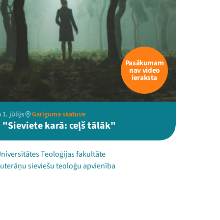
Pasākumam
nav video
ieraksta
1. jūlijs
Garīguma skatuve
"Sieviete karā: ceļš tālāk"
Universitātes Teoloģijas fakultāte
Luterāņu sieviešu teoloģu apvienība