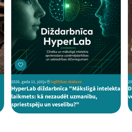
2026. gada 11. jūlijs
Izglītības skatuve
20
HyperLab diždarbnīca "Mākslīgā intelekta
D
laikmets: kā nezaudēt uzmanību,
v
spriestspēju un veselību?"