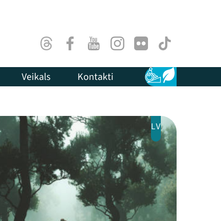
Threads
Facebook
Youtube
Instagram
Flick
TikTok
Veikals
Kontakti
Pieejamība
Ilgtspēja
LV