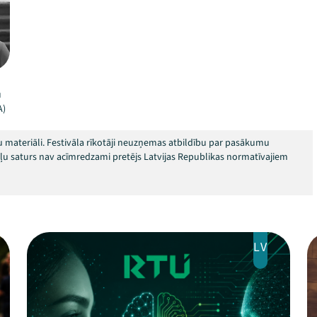
u
A)
 materiāli. Festivāla rīkotāji neuzņemas atbildību par pasākumu
okļu saturs nav acīmredzami pretējs Latvijas Republikas normatīvajiem
LV