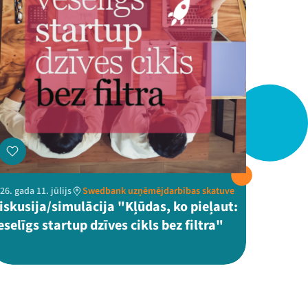
26. gada 11. jūlijs
Swedbank uzņēmējdarbības skatuve
iskusija/simulācija "Kļūdas, ko pieļaut:
eselīgs startup dzīves cikls bez filtra"