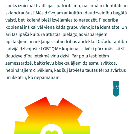
spēks iznīcināt tradīcijas, patriotismu, nacionālo identitāti un
sklandraušus? Mēs dzīvojam ar kultūru daudzveidību bagātā
valstī, bet ikdienā bieži izvēlamies to neredzēt. Piederība
kopienai ir tikai vēl viena kāda grupu vienojoša identitāte. Un
arī tās īpašā kultūra attīstās, pielāgojas vispārējiem
apstākļiem un iekļaujas sabiedrības audeklā. Dažādu tautību
Latvijā dzīvojošie LGBTQIA+ kopienas cilvēki pārrunās, kā šī
daudzveidība ietekmē viņu dzīvi. Par poļu lesbietēm
zemessardzē, baltkrievu biseksuāļiem dziesmu svētkos,
nebinārajiem cilvēkiem, kas šuj latviešu tautas tērpa svārkus
un ikkatru, ko nepamanām.
LV