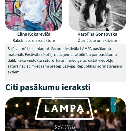
Elīna Kokareviča
Karolīna Gonsovska
Rakstniece un redaktore
Žurnāliste un aktīviste
Mana programma
Šajā vietnē tiek apkopoti Sarunu festivāla LAMPA pasākumu
materiāli. Festivāla rīkotāji neuzņemas atbildību par pasākumu
dalībnieku viedokļu saturu, kā arī nerediģē to, ciktāl viedokļu
Festivāls
saturs nav acīmredzami pretējs Latvijas Republikas normatīvajiem
aktiem.
Programma
Citi pasākumu ieraksti
Arhīvs
Viņi bija LAMPĀ 2026
LV
Jaunumi
Ziedo