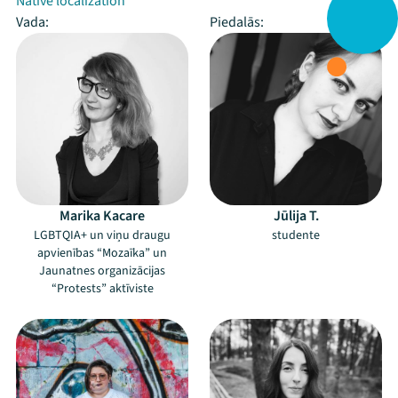
Native localization
Vada:
Piedalās:
Marika Kacare
Jūlija T.
LGBTQIA+ un viņu draugu
studente
apvienības “Mozaīka” un
Jaunatnes organizācijas
“Protests” aktīviste