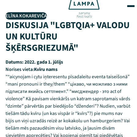
ELĪNA KOKAREVIČA
DISKUSIJA "LGBTQIA+ VALODU
UN KULTŪRU
ŠĶĒRSGRIEZUMĀ"
Datums:
2022. gada 1. jūlijs
Norises vieta:
Kvīru nams
"“aicynojam i cytu iņteresentu pīsadaleitu eventa taiseišonā”
“mani pronouni ir they/them” “цікаво, чи можливо з ними
підписати якийсь сеттлмент.” “мисджендер - это act of
violence” Kā pavisam vienkāršs un katram saprotamais vārds
“dzimte” pārvērtās par biedējošo “dženderi”? Nudien, varbūt
tiešām tādu kvīru (un kas vispār ir “kvīrs”?) pie mums nav
bijis un viņi uzradās reizē ar kokakolu un hamburgeriem? Vai
tiešām mēs pazaudēsim visu latvisko, ja ļausim divām
sievietēm apprecēties? Vai kopienai piemīt tai piedēvētais