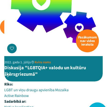
Pasākumam
nav video
ieraksta
2022. gada 1. jūlijs
Kvīru nams
Diskusija "LGBTQIA+ valodu un kultūru
šķērsgriezumā"
Rīko:
LGBT un viņu draugu apvienība Mozaīka
Active Rainbow
Sadarbībā ar: