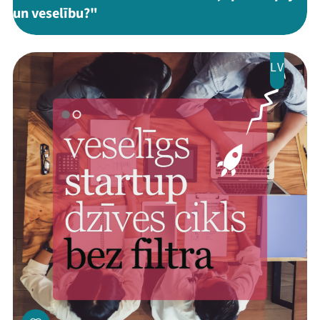
un veselību?"
LV