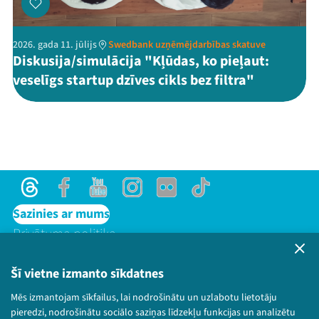
2026. gada 11. jūlijs
Swedbank uzņēmējdarbības skatuve
Diskusija/simulācija "Kļūdas, ko pieļaut:
veselīgs startup dzīves cikls bez filtra"
Threads
Facebook
Youtube
Instagram
Flick
TikTok
Sazinies ar mums
Privātuma politika
Lietošanas noteikumi un sīkdatņu politika
Bērnu aizsardzības politika
Šī vietne izmanto sīkdatnes
© 2026 Sarunu festivāls LAMPA Visas tiesības
Mēs izmantojam sīkfailus, lai nodrošinātu un uzlabotu lietotāju
paturētas.
pieredzi, nodrošinātu sociālo saziņas līdzekļu funkcijas un analizētu