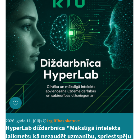
2026. gada 11. jūlijs
Izglītības skatuve
HyperLab diždarbnīca "Mākslīgā intelekta
laikmets: kā nezaudēt uzmanību, spriestspēju