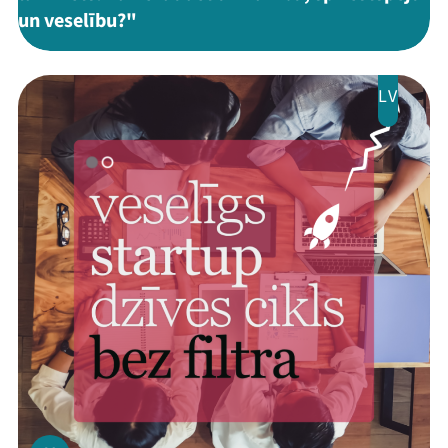
un veselību?"
LV