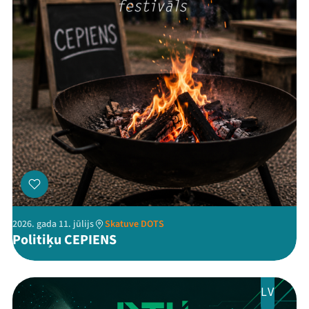
Threads
Facebook
Youtube
X
Instagram
Flick
TikTok
2026. gada 11. jūlijs
Skatuve DOTS
Politiķu CEPIENS
LV