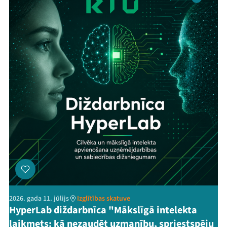
2026. gada 11. jūlijs
Izglītības skatuve
HyperLab diždarbnīca "Mākslīgā intelekta
laikmets: kā nezaudēt uzmanību, spriestspēju