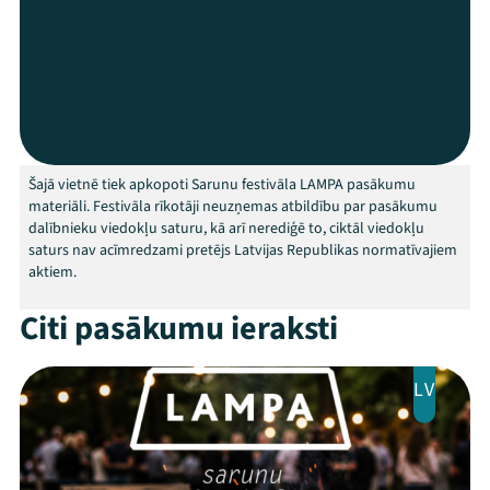
Programma
Arhīvs
Viņi bija LAMPĀ 2026
Jaunumi
Šajā vietnē tiek apkopoti Sarunu festivāla LAMPA pasākumu
materiāli. Festivāla rīkotāji neuzņemas atbildību par pasākumu
dalībnieku viedokļu saturu, kā arī nerediģē to, ciktāl viedokļu
Ziedo
saturs nav acīmredzami pretējs Latvijas Republikas normatīvajiem
aktiem.
Veikals
Citi pasākumu ieraksti
Kontakti
LV