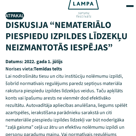
ATPAKAĻ
DISKUSIJA “NEMATERIĀLO
PIESPIEDU IZPILDES LĪDZEKĻU
NEIZMANTOTĀS IESPĒJAS”
Datums:
2022. gada 1. jūlijs
Norises vieta:
Temīdas telts
Lai nodrošinātu tiesu un citu institūciju nolēmumu izpildi,
šobrīd normatīvais regulējums paredz septiņus materiāla
rakstura piespiedu izpildes līdzekļus veidus. Taču apķīlāts
konts vai īpašumu arests ne vienmēr dod efektīvāko
rezultātu. Autovadītāja apliecības anulēšana, liegums spēlēt
azartspēles, ierakstīšana parādnieku sarakstā un citi
nemateriālie piespiedu izpildes līdzekļi var būt noderīgāka
“zaļā gaisma” ceļā uz ātru un efektīvu nolēmumu izpildi un
personu paradumu maiņu. Vai normatīvais regulējums