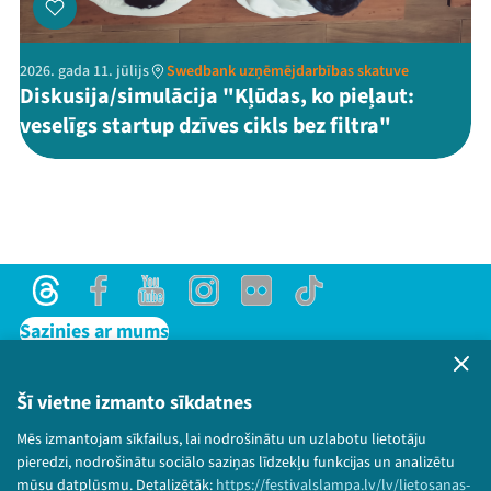
2026. gada 11. jūlijs
Swedbank uzņēmējdarbības skatuve
Diskusija/simulācija "Kļūdas, ko pieļaut:
veselīgs startup dzīves cikls bez filtra"
Threads
Facebook
Youtube
Instagram
Flick
TikTok
Sazinies ar mums
Privātuma politika
Lietošanas noteikumi un sīkdatņu politika
Šī vietne izmanto sīkdatnes
Bērnu aizsardzības politika
Mēs izmantojam sīkfailus, lai nodrošinātu un uzlabotu lietotāju
© 2026 Sarunu festivāls LAMPA Visas tiesības
pieredzi, nodrošinātu sociālo saziņas līdzekļu funkcijas un analizētu
paturētas.
mūsu datplūsmu. Detalizētāk:
https://festivalslampa.lv/lv/lietosanas-