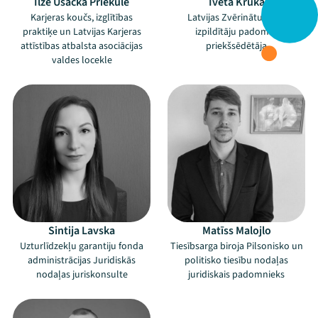
Ilze Ušacka Priekule
Iveta Kruka
Karjeras koučs, izglītības
Latvijas Zvērinātu tiesu
praktiķe un Latvijas Karjeras
izpildītāju padomes
attīstības atbalsta asociācijas
priekšsēdētāja
valdes locekle
Sintija Lavska
Matīss Malojlo
Uzturlīdzekļu garantiju fonda
Tiesībsarga biroja Pilsonisko un
administrācijas Juridiskās
politisko tiesību nodaļas
nodaļas juriskonsulte
juridiskais padomnieks