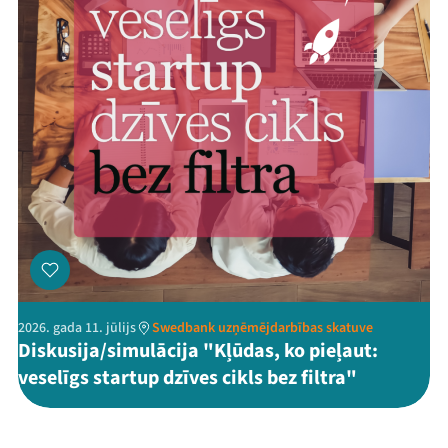
2026. gada 11. jūlijs
Swedbank uzņēmējdarbības skatuve
Diskusija/simulācija "Kļūdas, ko pieļaut:
veselīgs startup dzīves cikls bez filtra"