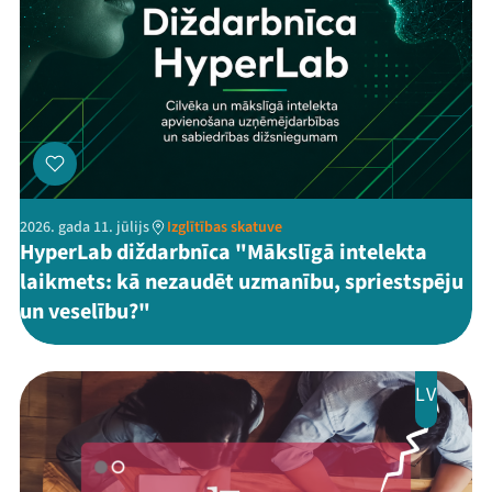
2026. gada 11. jūlijs
Izglītības skatuve
HyperLab diždarbnīca "Mākslīgā intelekta
laikmets: kā nezaudēt uzmanību, spriestspēju
un veselību?"
LV