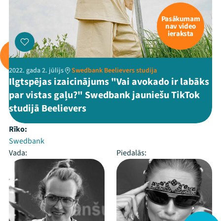
Pasākumam
nav video
ieraksta
2022. gada 2. jūlijs
Swedbank Beelievers studija
Ilgtspējas izaicinājums "Vai avokado ir labāks
par vistas gaļu?" Swedbank jauniešu TikTok
studijā Beelievers
Rīko:
Swedbank
Vada:
Piedalās: