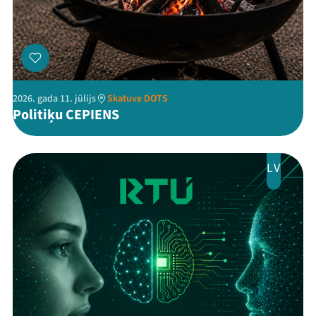
2026. gada 11. jūlijs
Skatuve DOTS
Politiķu CEPIENS
Threads
Facebook
Youtube
X
Instagram
Flick
TikTok
LV