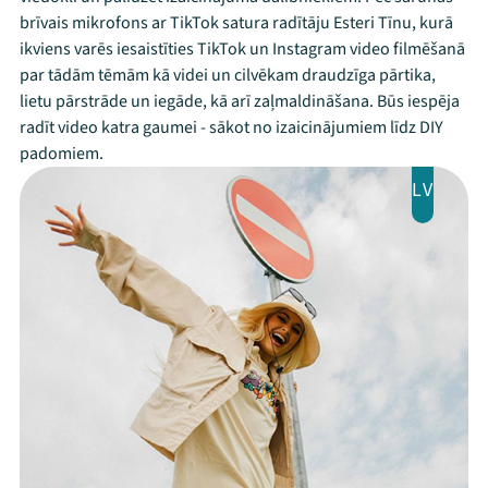
brīvais mikrofons ar TikTok satura radītāju Esteri Tīnu, kurā
ikviens varēs iesaistīties TikTok un Instagram video filmēšanā
par tādām tēmām kā videi un cilvēkam draudzīga pārtika,
lietu pārstrāde un iegāde, kā arī zaļmaldināšana. Būs iespēja
radīt video katra gaumei - sākot no izaicinājumiem līdz DIY
padomiem.
LV