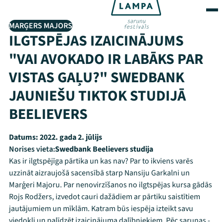
MARĢERS MAJORS
ILGTSPĒJAS IZAICINĀJUMS
"VAI AVOKADO IR LABĀKS PAR
VISTAS GAĻU?" SWEDBANK
JAUNIEŠU TIKTOK STUDIJĀ
BEELIEVERS
Datums:
2022. gada 2. jūlijs
Norises vieta:
Swedbank Beelievers studija
Kas ir ilgtspējīga pārtika un kas nav? Par to ikviens varēs
uzzināt aizraujošā sacensībā starp Nansiju Garkalni un
Marģeri Majoru. Par nenovirzīšanos no ilgtspējas kursa gādās
Rojs Rodžers, izvedot cauri dažādiem ar pārtiku saistītiem
jautājumiem un mīklām. Katram būs iespēja izteikt savu
viedokli un palīdzēt izaicinājuma dalībniekiem. Pēc sarunas -