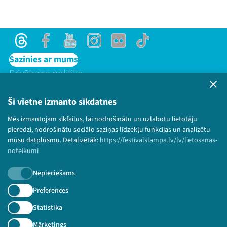
Threads
Facebook
Youtube
Instagram
Flick
TikTok
Sazinies ar mums
Privātuma politika
Lietošanas noteikumi un sīkdatņu politika
Bērnu aizsardzības politika
Šī vietne izmanto sīkdatnes
© 2026 Sarunu festivāls LAMPA Visas tiesības
Mēs izmantojam sīkfailus, lai nodrošinātu un uzlabotu lietotāju
paturētas.
pieredzi, nodrošinātu sociālo saziņas līdzekļu funkcijas un analizētu
mūsu datplūsmu. Detalizētāk:
https://festivalslampa.lv/lv/lietosanas-
noteikumi
Nepieciešams
Piesakies jaunumiem!
Preferences
Nepalaid garām aktuālāko informāciju!
Statistika
Mārketings