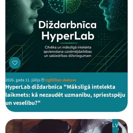
2026. gada 11. jūlijs
Izglītības skatuve
HyperLab diždarbnīca "Mākslīgā intelekta
laikmets: kā nezaudēt uzmanību, spriestspēju
un veselību?"
LV