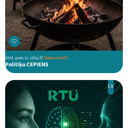
Kontakti
2026. gada 11. jūlijs
Skatuve DOTS
Politiķu CEPIENS
Threads
Facebook
Youtube
X
Instagram
Flick
TikTok
LV