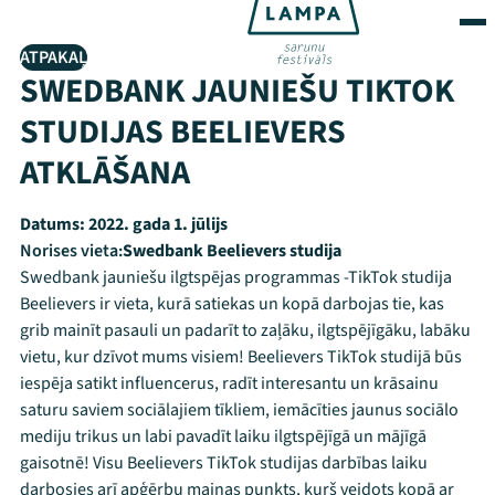
ATPAKAĻ
SWEDBANK JAUNIEŠU TIKTOK
STUDIJAS BEELIEVERS
ATKLĀŠANA
Datums:
2022. gada 1. jūlijs
Norises vieta:
Swedbank Beelievers studija
Swedbank jauniešu ilgtspējas programmas -TikTok studija
Beelievers ir vieta, kurā satiekas un kopā darbojas tie, kas
grib mainīt pasauli un padarīt to zaļāku, ilgtspējīgāku, labāku
vietu, kur dzīvot mums visiem! Beelievers TikTok studijā būs
iespēja satikt influencerus, radīt interesantu un krāsainu
saturu saviem sociālajiem tīkliem, iemācīties jaunus sociālo
mediju trikus un labi pavadīt laiku ilgtspējīgā un mājīgā
gaisotnē! Visu Beelievers TikTok studijas darbības laiku
darbosies arī apģērbu maiņas punkts, kurš veidots kopā ar