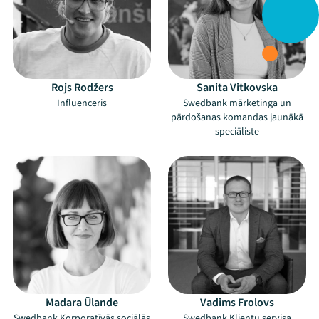
Rojs Rodžers
Sanita Vitkovska
Influenceris
Swedbank mārketinga un
pārdošanas komandas jaunākā
speciāliste
Madara Ūlande
Vadims Frolovs
Swedbank Korporatīvās sociālās
Swedbank Klientu servisa