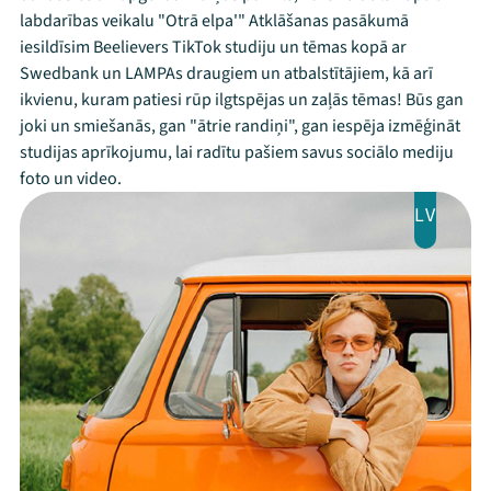
labdarības veikalu "Otrā elpa'" Atklāšanas pasākumā
iesildīsim Beelievers TikTok studiju un tēmas kopā ar
Swedbank un LAMPAs draugiem un atbalstītājiem, kā arī
ikvienu, kuram patiesi rūp ilgtspējas un zaļās tēmas! Būs gan
joki un smiešanās, gan "ātrie randiņi", gan iespēja izmēģināt
studijas aprīkojumu, lai radītu pašiem savus sociālo mediju
foto un video.
LV