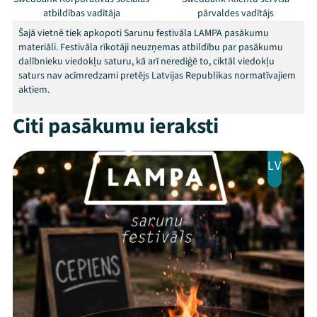
atbildības vadītāja
pārvaldes vadītājs
Šajā vietnē tiek apkopoti Sarunu festivāla LAMPA pasākumu
materiāli. Festivāla rīkotāji neuzņemas atbildību par pasākumu
Mana programma
dalībnieku viedokļu saturu, kā arī nerediģē to, ciktāl viedokļu
saturs nav acīmredzami pretējs Latvijas Republikas normatīvajiem
aktiem.
Festivāls
Citi pasākumu ieraksti
Programma
LV
Arhīvs
Viņi bija LAMPĀ 2026
Jaunumi
Ziedo
Veikals