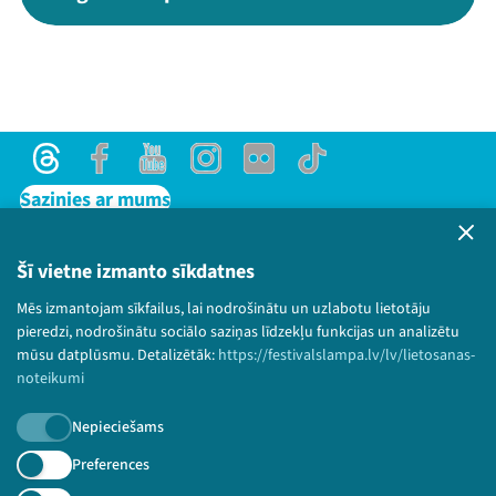
Threads
Facebook
Youtube
Instagram
Flick
TikTok
Sazinies ar mums
Privātuma politika
Lietošanas noteikumi un sīkdatņu politika
Šī vietne izmanto sīkdatnes
Bērnu aizsardzības politika
Mēs izmantojam sīkfailus, lai nodrošinātu un uzlabotu lietotāju
© 2026 Sarunu festivāls LAMPA Visas tiesības
pieredzi, nodrošinātu sociālo saziņas līdzekļu funkcijas un analizētu
paturētas.
mūsu datplūsmu. Detalizētāk:
https://festivalslampa.lv/lv/lietosanas-
noteikumi
Nepieciešams
Piesakies jaunumiem!
Preferences