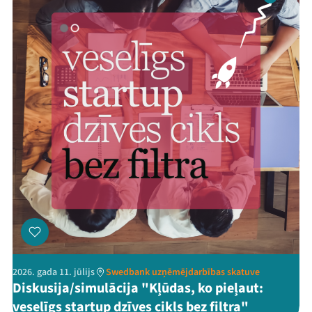
2026. gada 11. jūlijs
Swedbank uzņēmējdarbības skatuve
Diskusija/simulācija "Kļūdas, ko pieļaut:
veselīgs startup dzīves cikls bez filtra"