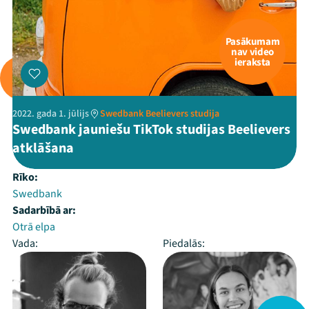
Pasākumam
nav video
ieraksta
2022. gada 1. jūlijs
Swedbank Beelievers studija
Swedbank jauniešu TikTok studijas Beelievers
atklāšana
Rīko:
Swedbank
Sadarbībā ar:
Otrā elpa
Vada:
Piedalās: