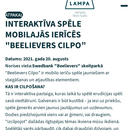
ATPAKAĻ
INTERAKTĪVA SPĒLE
MOBILAJĀS IERĪCĒS
"BEELIEVERS CILPO”
Datums:
2021. gada 20. augusts
Norises vieta:
Swedbank "Beelievers" skeitparkā
“Beelievers Cilpo” ir mobilo ierīču spēle jauniešiem ar
staigāšanas un atjautības elementiem.
KAS IR CILPOŠANA?
Tā ir interaktīva pastaiga, kuras laikā tu spēlē erudīcijas spēli
savā viedtālrunī. Galvenais ir būt kustībā – ja iesi uz priekšu,
spēle ģenerēs arvien jaunus jautājumus un uzdevumus.
Dodies piedzīvojumā viens vai ar ģimeni, vai draugiem,
"izcilpojot" dažādas ilgtspējas tēmas ikviena mūsu ikdienā.
Spēlētāji varēs pārbaudīt, cik dabai draudzīgi dzīvojam, un