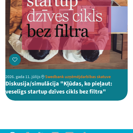
2026. gada 11. jūlijs
Swedbank uzņēmējdarbības skatuve
Diskusija/simulācija "Kļūdas, ko pieļaut:
veselīgs startup dzīves cikls bez filtra"