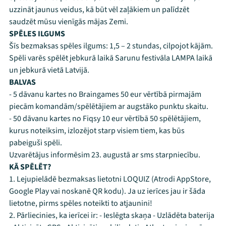
uzzināt jaunus veidus, kā būt vēl zaļākiem un palīdzēt
saudzēt mūsu vienīgās mājas Zemi.
SPĒLES ILGUMS
Šīs bezmaksas spēles ilgums: 1,5 – 2 stundas, cilpojot kājām.
Spēli varēs spēlēt jebkurā laikā Sarunu festivāla LAMPA laikā
un jebkurā vietā Latvijā.
BALVAS
- 5 dāvanu kartes no Braingames 50 eur vērtībā pirmajām
piecām komandām/spēlētājiem ar augstāko punktu skaitu.
- 50 dāvanu kartes no Fiqsy 10 eur vērtībā 50 spēlētājiem,
kurus noteiksim, izlozējot starp visiem tiem, kas būs
pabeiguši spēli.
Uzvarētājus informēsim 23. augustā ar sms starpniecību.
KĀ SPĒLĒT?
1. Lejupielādē bezmaksas lietotni LOQUIZ (Atrodi AppStore,
Google Play vai noskanē QR kodu). Ja uz ierīces jau ir šāda
lietotne, pirms spēles noteikti to atjaunini!
2. Pārliecinies, ka ierīcei ir: - Ieslēgta skaņa - Uzlādēta baterija