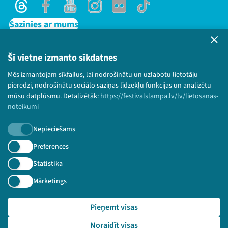
Threads
Facebook
Youtube
Instagram
Flick
TikTok
Sazinies ar mums
Privātuma politika
Lietošanas noteikumi un sīkdatņu politika
Šī vietne izmanto sīkdatnes
Bērnu aizsardzības politika
Mēs izmantojam sīkfailus, lai nodrošinātu un uzlabotu lietotāju
© 2026 Sarunu festivāls LAMPA Visas tiesības
pieredzi, nodrošinātu sociālo saziņas līdzekļu funkcijas un analizētu
paturētas.
mūsu datplūsmu. Detalizētāk:
https://festivalslampa.lv/lv/lietosanas-
noteikumi
Nepieciešams
Piesakies jaunumiem!
Preferences
Statistika
Nepalaid garām aktuālāko informāciju!
Mārketings
Pieņemt visas
Pieteikties
Noraidīt visas