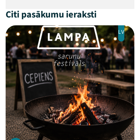
Mana programma
Citi pasākumu ieraksti
Festivāls
LV
Programma
Arhīvs
Viņi bija LAMPĀ 2026
Jaunumi
Ziedo
Veikals
Kontakti