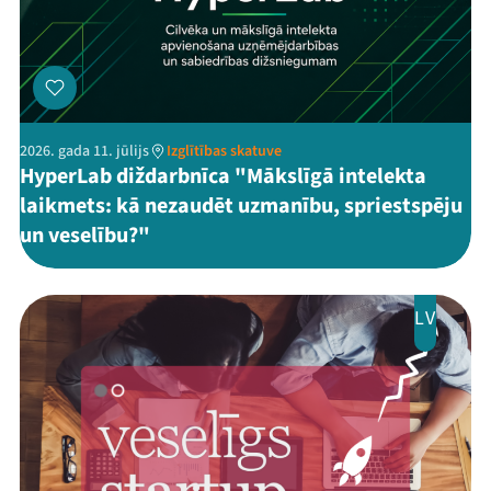
2026. gada 11. jūlijs
Izglītības skatuve
HyperLab diždarbnīca "Mākslīgā intelekta
laikmets: kā nezaudēt uzmanību, spriestspēju
un veselību?"
LV