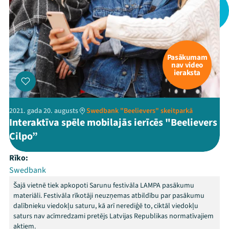
Pasākumam
nav video
ieraksta
2021. gada 20. augusts
Swedbank "Beelievers" skeitparkā
Interaktīva spēle mobilajās ierīcēs "Beelievers
Cilpo”
Rīko:
Swedbank
Šajā vietnē tiek apkopoti Sarunu festivāla LAMPA pasākumu
materiāli. Festivāla rīkotāji neuzņemas atbildību par pasākumu
dalībnieku viedokļu saturu, kā arī nerediģē to, ciktāl viedokļu
saturs nav acīmredzami pretējs Latvijas Republikas normatīvajiem
aktiem.