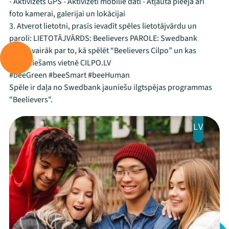
- Aktivizēts GPS - Aktivizēti mobilie dati - Atļauta pieeja arī
foto kamerai, galerijai un lokācijai
3. Atverot lietotni, prasīs ievadīt spēles lietotājvārdu un
paroli: LIETOTĀJVĀRDS: Beelievers PAROLE: Swedbank
Uzzini vairāk par to, kā spēlēt “Beelievers Cilpo” un kas
nepieciešams vietnē CILPO.LV
#beeGreen #beeSmart #beeHuman
Spēle ir daļa no Swedbank jauniešu ilgtspējas programmas
"Beelievers".
LV