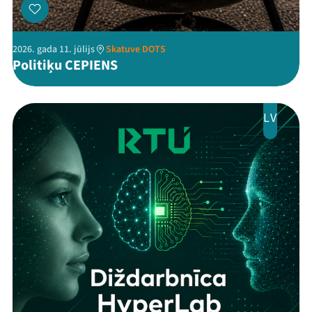
2026. gada 11. jūlijs
Skatuve DOTS
Politiķu CEPIENS
LV
Threads
Facebook
Youtube
X
Instagram
Flick
TikTok