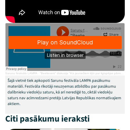
Festivāls
Programma
Arhīvs
Viņi bija LAMPĀ 2026
Jaunumi
Sarunu festivāls LAMPA
·
"Beelievers" diskusija "Kā jauniešiem kļūt par ilgtspējas pārmaiņu aģentiem?”
Ziedo
Šajā vietnē tiek apkopoti Sarunu festivāla LAMPA pasākumu
materiāli. Festivāla rīkotāji neuzņemas atbildību par pasākumu
dalībnieku viedokļu saturu, kā arī nerediģē to, ciktāl viedokļu
Veikals
saturs nav acīmredzami pretējs Latvijas Republikas normatīvajiem
aktiem.
Kontakti
Citi pasākumu ieraksti