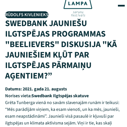
RŪDOLFS KIVLENIEKS
SWEDBANK JAUNIEŠU
ILGTSPĒJAS PROGRAMMAS
"BEELIEVERS" DISKUSIJA "KĀ
JAUNIEŠIEM KĻŪT PAR
ILGTSPĒJAS PĀRMAIŅU
AĢENTIEM?”
Datums:
2021. gada 21. augusts
Norises vieta:
Swedbank Ilgtspējas skatuve
Grēta Tunberga vienā no savām slavenajām runām ir teikusi:
“Mēs parādījām viņiem, ka esam vienoti, un ka mēs, jaunieši,
esam neapstādināmi”. Jaunieši visā pasaulē ir kļuvuši par
ilgtspējas un klimata aktīvisma sejām. Viņi ir tie, kas skaļi