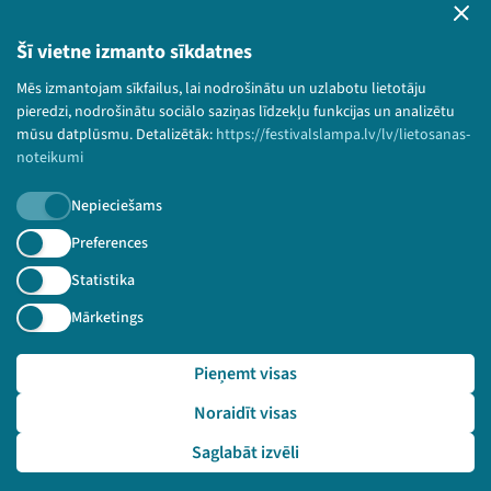
Lietošanas noteikumi un sīkdatņu politika
Bērnu aizsardzības politika
Šī vietne izmanto sīkdatnes
© 2026 Sarunu festivāls LAMPA Visas tiesības
Mēs izmantojam sīkfailus, lai nodrošinātu un uzlabotu lietotāju
paturētas.
pieredzi, nodrošinātu sociālo saziņas līdzekļu funkcijas un analizētu
mūsu datplūsmu. Detalizētāk:
https://festivalslampa.lv/lv/lietosanas-
noteikumi
Nepieciešams
Piesakies jaunumiem!
Preferences
Nepalaid garām aktuālāko informāciju!
Statistika
Mārketings
Pieņemt visas
Pieteikties
Noraidīt visas
🔗 https://festivalslampa.lv/lv/video-arhivs/1693?sp
eaker=R%C5%ABdolfs%20Kivlenieks&speaker_id=2432
Saglabāt izvēli