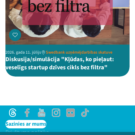
2026. gada 11. jūlijs
Swedbank uzņēmējdarbības skatuve
Diskusija/simulācija "Kļūdas, ko pieļaut:
veselīgs startup dzīves cikls bez filtra"
Threads
Facebook
Youtube
Instagram
Flick
TikTok
Sazinies ar mums
Privātuma politika