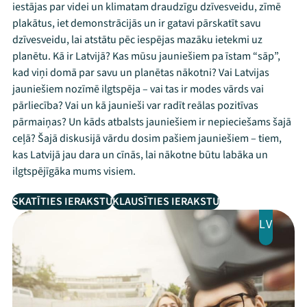
iestājas par videi un klimatam draudzīgu dzīvesveidu, zīmē
plakātus, iet demonstrācijās un ir gatavi pārskatīt savu
dzīvesveidu, lai atstātu pēc iespējas mazāku ietekmi uz
planētu. Kā ir Latvijā? Kas mūsu jauniešiem pa īstam “sāp”,
kad viņi domā par savu un planētas nākotni? Vai Latvijas
jauniešiem nozīmē ilgtspēja – vai tas ir modes vārds vai
pārliecība? Vai un kā jaunieši var radīt reālas pozitīvas
pārmaiņas? Un kāds atbalsts jauniešiem ir nepieciešams šajā
ceļā? Šajā diskusijā vārdu dosim pašiem jauniešiem – tiem,
kas Latvijā jau dara un cīnās, lai nākotne būtu labāka un
ilgtspējīgāka mums visiem.
SKATĪTIES IERAKSTU
KLAUSĪTIES IERAKSTU
LV