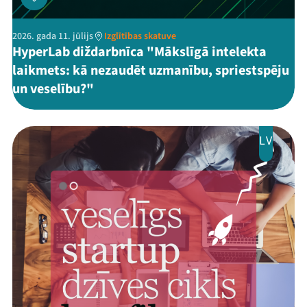
2026. gada 11. jūlijs
Izglītības skatuve
HyperLab diždarbnīca "Mākslīgā intelekta
laikmets: kā nezaudēt uzmanību, spriestspēju
un veselību?"
LV