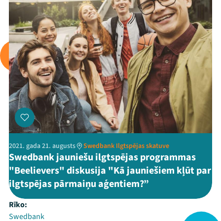
2021. gada 21. augusts
Swedbank Ilgtspējas skatuve
Swedbank jauniešu ilgtspējas programmas
"Beelievers" diskusija "Kā jauniešiem kļūt par
ilgtspējas pārmaiņu aģentiem?”
Rīko:
Swedbank