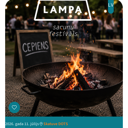
LV
Threads
Facebook
Youtube
X
Instagram
Flick
TikTok
2026. gada 11. jūlijs
Skatuve DOTS