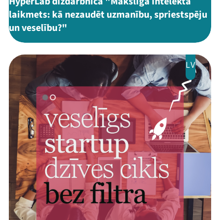
HyperLab diždarbnīca "Mākslīgā intelekta
laikmets: kā nezaudēt uzmanību, spriestspēju
un veselību?"
LV