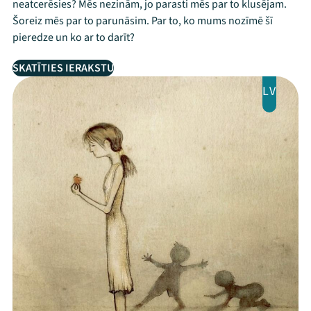
neatcerēsies? Mēs nezinām, jo parasti mēs par to klusējam.
Šoreiz mēs par to parunāsim. Par to, ko mums nozīmē šī
pieredze un ko ar to darīt?
SKATĪTIES IERAKSTU
LV