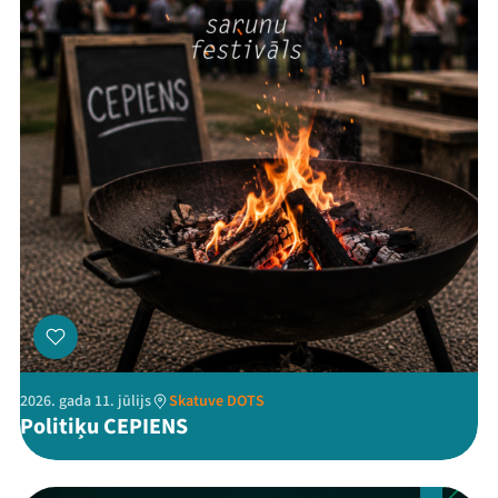
Threads
Facebook
Youtube
X
Instagram
Flick
TikTok
2026. gada 11. jūlijs
Skatuve DOTS
Politiķu CEPIENS