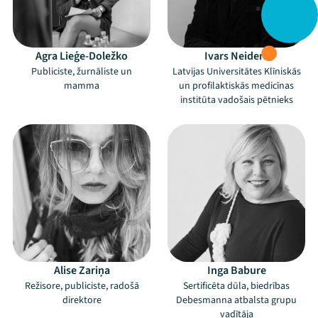
Agra Lieģe-Doležko
Ivars Neiders
Publiciste, žurnāliste un
Latvijas Universitātes Klīniskās
mamma
un profilaktiskās medicīnas
institūta vadošais pētnieks
Alise Zariņa
Inga Babure
Režisore, publiciste, radošā
Sertificēta dūla, biedrības
direktore
Debesmanna atbalsta grupu
vadītāja