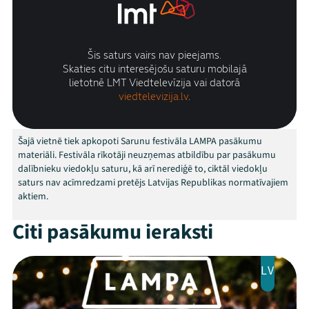
Festivāls
Programma
Arhīvs
Viņi bija LAMPĀ 2026
Jaunumi
Šajā vietnē tiek apkopoti Sarunu festivāla LAMPA pasākumu
materiāli. Festivāla rīkotāji neuzņemas atbildību par pasākumu
Ziedo
dalībnieku viedokļu saturu, kā arī nerediģē to, ciktāl viedokļu
saturs nav acīmredzami pretējs Latvijas Republikas normatīvajiem
Veikals
aktiem.
Kontakti
Citi pasākumu ieraksti
LV