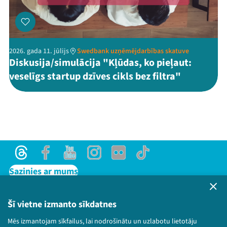
2026. gada 11. jūlijs
Swedbank uzņēmējdarbības skatuve
Diskusija/simulācija "Kļūdas, ko pieļaut:
veselīgs startup dzīves cikls bez filtra"
Threads
Facebook
Youtube
Instagram
Flick
TikTok
Sazinies ar mums
Privātuma politika
Lietošanas noteikumi un sīkdatņu politika
Šī vietne izmanto sīkdatnes
Bērnu aizsardzības politika
Mēs izmantojam sīkfailus, lai nodrošinātu un uzlabotu lietotāju