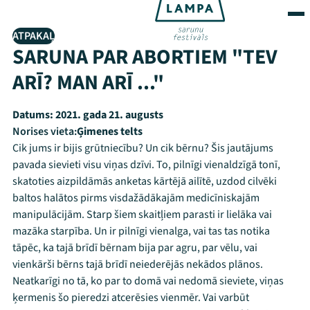
ATPAKAĻ
SARUNA PAR ABORTIEM "TEV
ARĪ? MAN ARĪ ..."
Datums:
2021. gada 21. augusts
Norises vieta:
Ģimenes telts
Cik jums ir bijis grūtniecību? Un cik bērnu? Šis jautājums
pavada sievieti visu viņas dzīvi. To, pilnīgi vienaldzīgā tonī,
skatoties aizpildāmās anketas kārtējā ailītē, uzdod cilvēki
baltos halātos pirms visdažādākajām medicīniskajām
manipulācijām. Starp šiem skaitļiem parasti ir lielāka vai
mazāka starpība. Un ir pilnīgi vienalga, vai tas tas notika
tāpēc, ka tajā brīdī bērnam bija par agru, par vēlu, vai
vienkārši bērns tajā brīdī neiederējās nekādos plānos.
Neatkarīgi no tā, ko par to domā vai nedomā sieviete, viņas
ķermenis šo pieredzi atcerēsies vienmēr. Vai varbūt