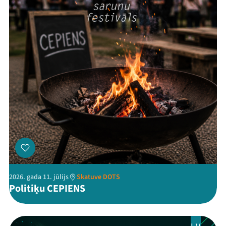
Ziedo
Veikals
Kontakti
Threads
Facebook
Youtube
X
Instagram
Flick
TikTok
2026. gada 11. jūlijs
Skatuve DOTS
Politiķu CEPIENS