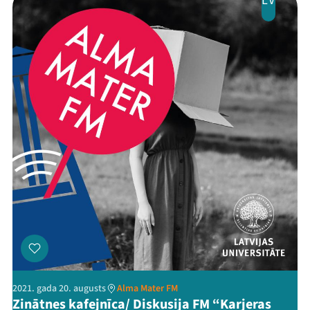
LV
2021. gada 20. augusts
Alma Mater FM
Zinātnes kafejnīca/ Diskusija FM “Karjeras