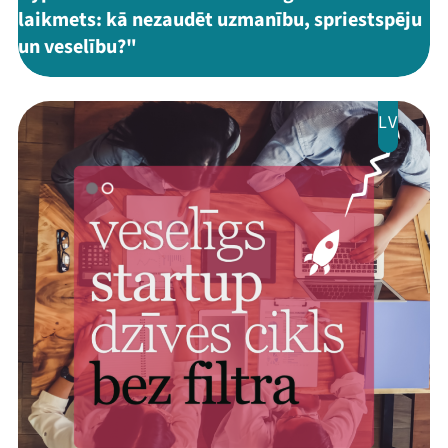
laikmets: kā nezaudēt uzmanību, spriestspēju
un veselību?"
LV