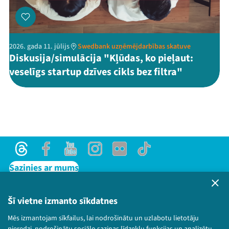
2026. gada 11. jūlijs
Swedbank uzņēmējdarbības skatuve
Diskusija/simulācija "Kļūdas, ko pieļaut:
veselīgs startup dzīves cikls bez filtra"
Threads
Facebook
Youtube
Instagram
Flick
TikTok
Sazinies ar mums
Privātuma politika
Lietošanas noteikumi un sīkdatņu politika
Šī vietne izmanto sīkdatnes
Bērnu aizsardzības politika
Mēs izmantojam sīkfailus, lai nodrošinātu un uzlabotu lietotāju
© 2026 Sarunu festivāls LAMPA Visas tiesības