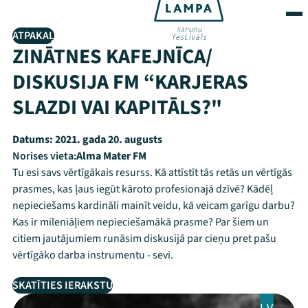
ATPAKAĻ
ZINĀTNES KAFEJNĪCA/
DISKUSIJA FM “KARJERAS
SLAZDI VAI KAPITĀLS?"
Datums:
2021. gada 20. augusts
Norises vieta:
Alma Mater FM
Tu esi savs vērtīgākais resurss. Kā attīstīt tās retās un vērtīgās
prasmes, kas ļaus iegūt kāroto profesionajā dzīvē? Kādēļ
nepieciešams kardināli mainīt veidu, kā veicam garīgu darbu?
Kas ir mileniāļiem nepieciešamākā prasme? Par šiem un
citiem jautājumiem runāsim diskusijā par cieņu pret pašu
vērtīgāko darba instrumentu - sevi.
SKATĪTIES IERAKSTU