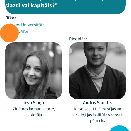
slazdi vai kapitāls?"
Rīko:
Latvijas Universitāte
Radio NABA
Vada:
Piedalās:
Ieva Siliņa
Andris Saulītis
Zinātnes komunikatore,
Dr. sc. soc., LU Filozofijas un
skolotāja
socioloģijas institūta vadošais
pētnieks