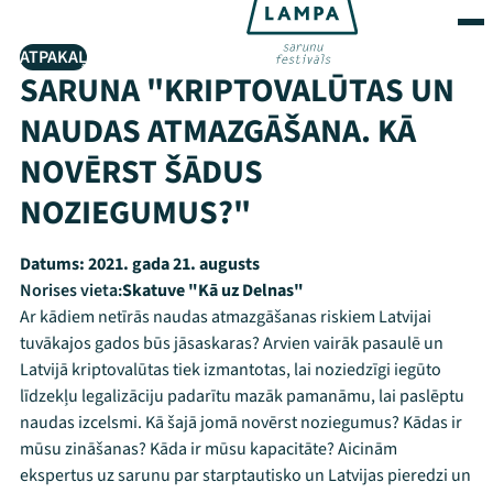
ATPAKAĻ
SARUNA "KRIPTOVALŪTAS UN
NAUDAS ATMAZGĀŠANA. KĀ
NOVĒRST ŠĀDUS
NOZIEGUMUS?"
Datums:
2021. gada 21. augusts
Norises vieta:
Skatuve "Kā uz Delnas"
Ar kādiem netīrās naudas atmazgāšanas riskiem Latvijai
tuvākajos gados būs jāsaskaras? Arvien vairāk pasaulē un
Latvijā kriptovalūtas tiek izmantotas, lai noziedzīgi iegūto
līdzekļu legalizāciju padarītu mazāk pamanāmu, lai paslēptu
naudas izcelsmi. Kā šajā jomā novērst noziegumus? Kādas ir
mūsu zināšanas? Kāda ir mūsu kapacitāte? Aicinām
ekspertus uz sarunu par starptautisko un Latvijas pieredzi un