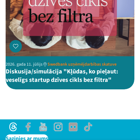
2026. gada 11. jūlijs
Swedbank uzņēmējdarbības skatuve
Diskusija/simulācija "Kļūdas, ko pieļaut:
veselīgs startup dzīves cikls bez filtra"
Threads
Facebook
Youtube
Instagram
Flick
TikTok
Sazinies ar mums