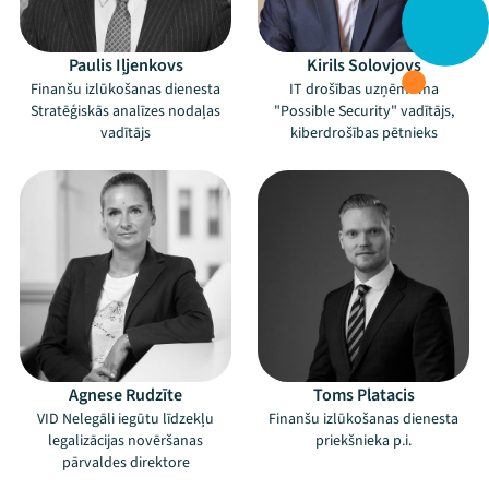
Paulis Iļjenkovs
Kirils Solovjovs
Finanšu izlūkošanas dienesta
IT drošības uzņēmuma
Stratēģiskās analīzes nodaļas
"Possible Security" vadītājs,
vadītājs
kiberdrošības pētnieks
Agnese Rudzīte
Toms Platacis
VID Nelegāli iegūtu līdzekļu
Finanšu izlūkošanas dienesta
legalizācijas novēršanas
priekšnieka p.i.
pārvaldes direktore