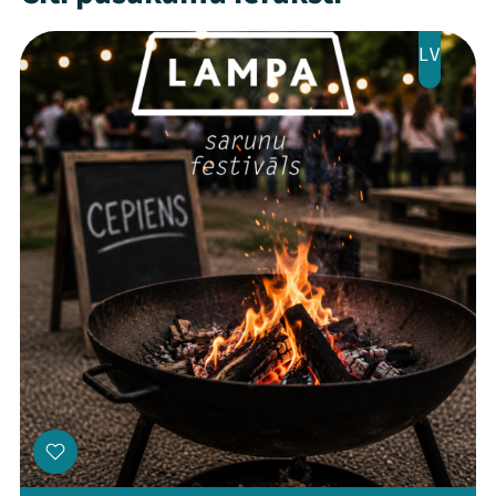
Jaunumi
LV
Ziedo
Veikals
Kontakti
Threads
Facebook
Youtube
X
Instagram
Flick
TikTok