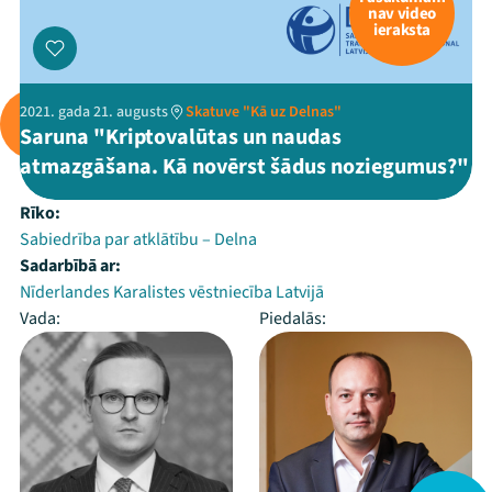
nav video
ieraksta
2021. gada 21. augusts
Skatuve "Kā uz Delnas"
Saruna "Kriptovalūtas un naudas
atmazgāšana. Kā novērst šādus noziegumus?"
Rīko:
Sabiedrība par atklātību – Delna
Sadarbībā ar:
Nīderlandes Karalistes vēstniecība Latvijā
Vada:
Piedalās: