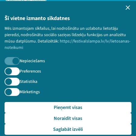
Privātuma politika
Lietošanas noteikumi un sīkdatņu politika
Šī vietne izmanto sīkdatnes
Bērnu aizsardzības politika
Mēs izmantojam sīkfailus, lai nodrošinātu un uzlabotu lietotāju
© 2026 Sarunu festivāls LAMPA Visas tiesības
pieredzi, nodrošinātu sociālo saziņas līdzekļu funkcijas un analizētu
paturētas.
mūsu datplūsmu. Detalizētāk:
https://festivalslampa.lv/lv/lietosanas-
noteikumi
Nepieciešams
Piesakies jaunumiem!
Preferences
Statistika
Nepalaid garām aktuālāko informāciju!
Mārketings
Pieņemt visas
Pieteikties
Noraidīt visas
🔗 https://festivalslampa.lv/lv/video-arhivs/1569
Saglabāt izvēli