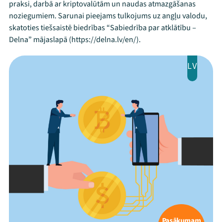
praksi, darbā ar kriptovalūtām un naudas atmazgāšanas
noziegumiem. Sarunai pieejams tulkojums uz angļu valodu,
skatoties tiešsaistē biedrības “Sabiedrība par atklātību –
Delna” mājaslapā (https://delna.lv/en/).
LV
Pasākumam