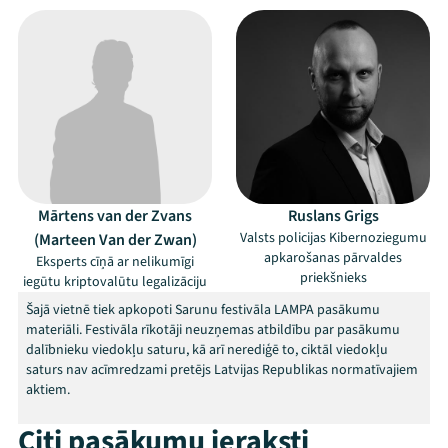
Mana programma
Mārtens van der Zvans
Ruslans Grigs
Valsts policijas Kibernoziegumu
(Marteen Van der Zwan)
apkarošanas pārvaldes
Eksperts cīņā ar nelikumīgi
Festivāls
priekšnieks
iegūtu kriptovalūtu legalizāciju
Šajā vietnē tiek apkopoti Sarunu festivāla LAMPA pasākumu
Programma
materiāli. Festivāla rīkotāji neuzņemas atbildību par pasākumu
dalībnieku viedokļu saturu, kā arī nerediģē to, ciktāl viedokļu
Arhīvs
saturs nav acīmredzami pretējs Latvijas Republikas normatīvajiem
aktiem.
Viņi bija LAMPĀ 2026
Citi pasākumu ieraksti