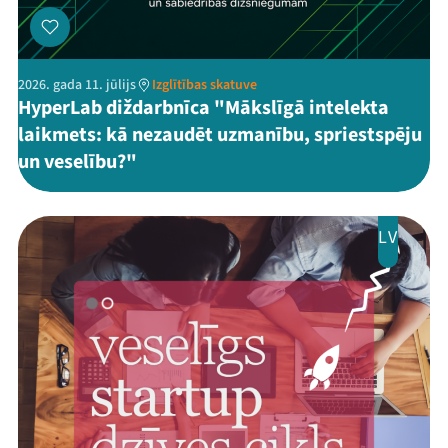
2026. gada 11. jūlijs
Izglītības skatuve
HyperLab diždarbnīca "Mākslīgā intelekta
laikmets: kā nezaudēt uzmanību, spriestspēju
un veselību?"
LV