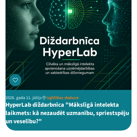
Threads
Facebook
Youtube
X
Instagram
Flick
TikTok
2026. gada 11. jūlijs
Izglītības skatuve
HyperLab diždarbnīca "Mākslīgā intelekta
laikmets: kā nezaudēt uzmanību, spriestspēju
un veselību?"