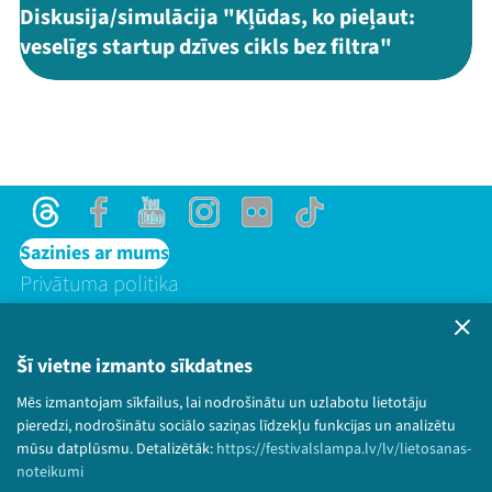
Diskusija/simulācija "Kļūdas, ko pieļaut:
veselīgs startup dzīves cikls bez filtra"
Threads
Facebook
Youtube
Instagram
Flick
TikTok
Sazinies ar mums
Privātuma politika
Lietošanas noteikumi un sīkdatņu politika
Bērnu aizsardzības politika
Šī vietne izmanto sīkdatnes
© 2026 Sarunu festivāls LAMPA Visas tiesības
Mēs izmantojam sīkfailus, lai nodrošinātu un uzlabotu lietotāju
paturētas.
pieredzi, nodrošinātu sociālo saziņas līdzekļu funkcijas un analizētu
mūsu datplūsmu. Detalizētāk:
https://festivalslampa.lv/lv/lietosanas-
noteikumi