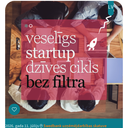
LV
2026. gada 11. jūlijs
Swedbank uzņēmējdarbības skatuve