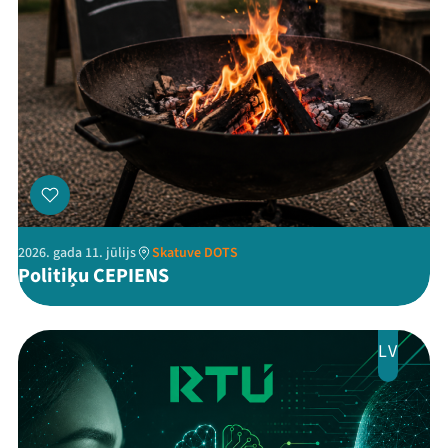
Programma
Arhīvs
Viņi bija LAMPĀ 2026
Jaunumi
Ziedo
Veikals
2026. gada 11. jūlijs
Skatuve DOTS
Politiķu CEPIENS
Kontakti
LV