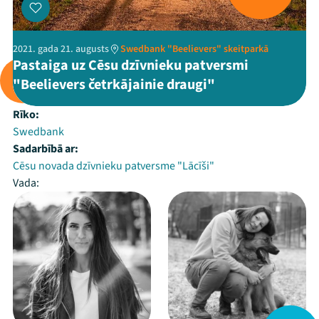
2021. gada 21. augusts
Swedbank "Beelievers" skeitparkā
Pastaiga uz Cēsu dzīvnieku patversmi
"Beelievers četrkājainie draugi"
Rīko:
Swedbank
Sadarbībā ar:
Cēsu novada dzīvnieku patversme "Lācīši"
Vada: