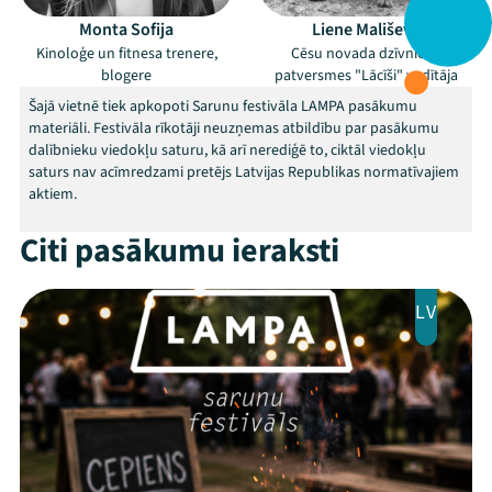
Monta Sofija
Liene Mališeva
Kinoloģe un fitnesa trenere,
Cēsu novada dzīvnieku
blogere
patversmes "Lācīši" vadītāja
Šajā vietnē tiek apkopoti Sarunu festivāla LAMPA pasākumu
materiāli. Festivāla rīkotāji neuzņemas atbildību par pasākumu
dalībnieku viedokļu saturu, kā arī nerediģē to, ciktāl viedokļu
saturs nav acīmredzami pretējs Latvijas Republikas normatīvajiem
aktiem.
Citi pasākumu ieraksti
LV
Mana programma
Festivāls