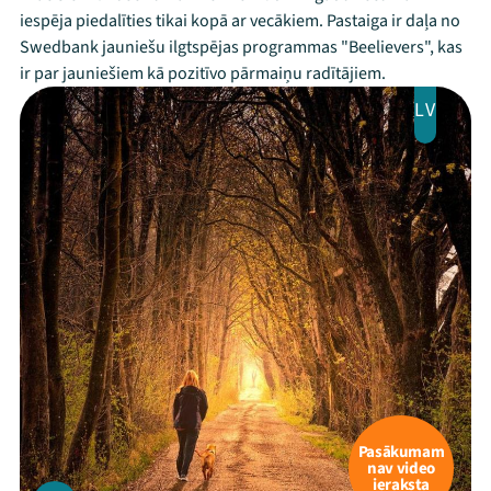
iespēja piedalīties tikai kopā ar vecākiem. Pastaiga ir daļa no
Swedbank jauniešu ilgtspējas programmas "Beelievers", kas
ir par jauniešiem kā pozitīvo pārmaiņu radītājiem.
LV
Pasākumam
nav video
ieraksta