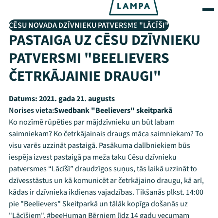
CĒSU NOVADA DZĪVNIEKU PATVERSME "LĀCĪŠI"
PASTAIGA UZ CĒSU DZĪVNIEKU
PATVERSMI "BEELIEVERS
ČETRKĀJAINIE DRAUGI"
Datums:
2021. gada 21. augusts
Norises vieta:
Swedbank "Beelievers" skeitparkā
Ko nozīmē rūpēties par mājdzīvnieku un būt labam
saimniekam? Ko četrkājainais draugs māca saimniekam? To
visu varēs uzzināt pastaigā. Pasākuma dalībniekiem būs
iespēja izvest pastaigā pa meža taku Cēsu dzīvnieku
patversmes “Lācīšī” draudzīgos suņus, tās laikā uzzināt to
dzīvesstāstus un kā komunicēt ar četrkājaino draugu, kā arī,
kādas ir dzīvnieka ikdienas vajadzības. Tikšanās plkst. 14:00
pie "Beelievers" Skeitparkā un tālāk kopīga došanās uz
"Lācīšiem". #beeHuman Bērniem līdz 14 gadu vecumam