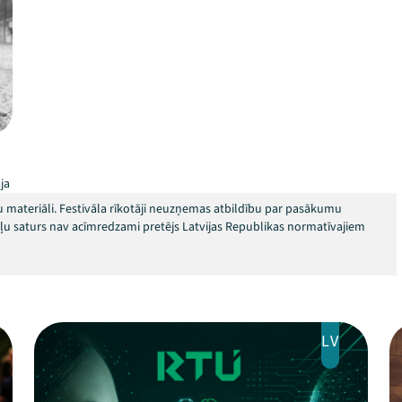
ja
 materiāli. Festivāla rīkotāji neuzņemas atbildību par pasākumu
okļu saturs nav acīmredzami pretējs Latvijas Republikas normatīvajiem
LV