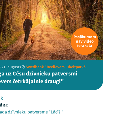
Pasākumam
nav video
ieraksta
 21. augusts
Swedbank "Beelievers" skeitparkā
ga uz Cēsu dzīvnieku patversmi
evers četrkājainie draugi"
nk
ā ar:
ada dzīvnieku patversme "Lācīši"