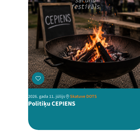
2026. gada 11. jūlijs
Skatuve DOTS
Politiķu CEPIENS