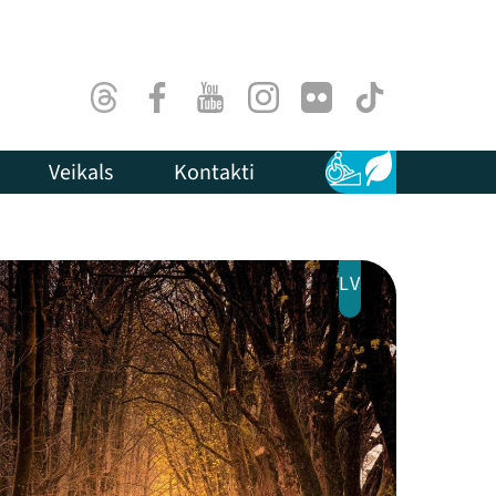
Threads
Facebook
Youtube
Instagram
Flick
TikTok
Veikals
Kontakti
Pieejamība
Ilgtspēja
LV