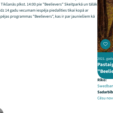
. Tikšanās plkst. 14:00 pie "Beelievers" Skeitparkā un tālāk
z 14 gadu vecumam iespēja piedalīties tikai kopā ar
spējas programmas "Beelievers", kas ir par jauniešiem kā
2021. gada
Pastai
"Beeli
Rīko:
Swedba
Sadarbīb
Cēsu nov