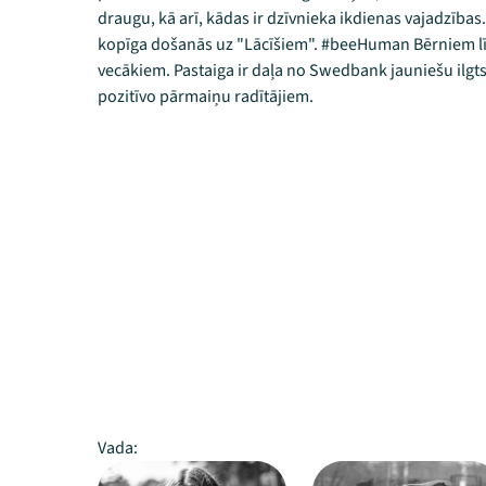
draugu, kā arī, kādas ir dzīvnieka ikdienas vajadzības
kopīga došanās uz "Lācīšiem". #beeHuman Bērniem līd
vecākiem. Pastaiga ir daļa no Swedbank jauniešu ilgt
pozitīvo pārmaiņu radītājiem.
Vada: