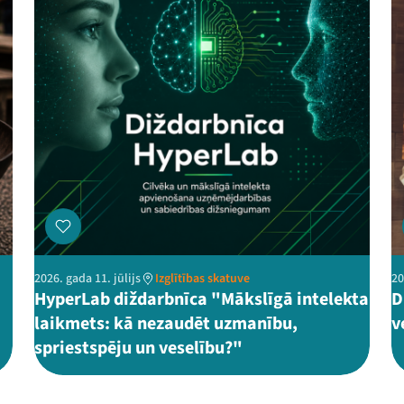
2026. gada 11. jūlijs
Izglītības skatuve
20
HyperLab diždarbnīca "Mākslīgā intelekta
D
laikmets: kā nezaudēt uzmanību,
v
spriestspēju un veselību?"