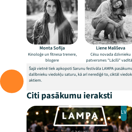
Monta Sofija
Liene Mališeva
Kinoloģe un fitnesa trenere,
Cēsu novada dzīvnieku
blogere
patversmes "Lācīši" vadītā
Šajā vietnē tiek apkopoti Sarunu festivāla LAMPA pasākumu
dalībnieku viedokļu saturu, kā arī nerediģē to, ciktāl vied
aktiem.
Citi pasākumu ieraksti
LV