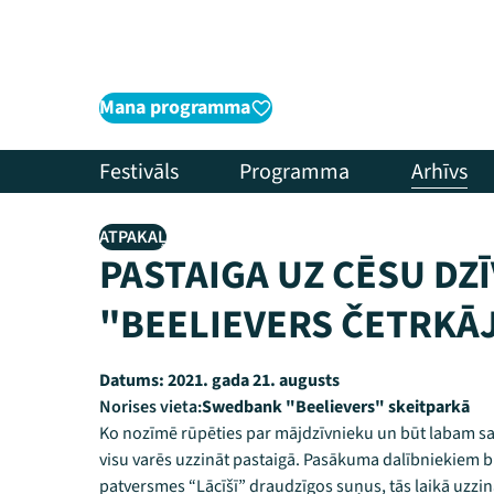
Mana programma
Festivāls
Programma
Arhīvs
ATPAKAĻ
PASTAIGA UZ CĒSU DZ
"BEELIEVERS ČETRKĀJ
Datums:
2021. gada 21. augusts
Norises vieta:
Swedbank "Beelievers" skeitparkā
Ko nozīmē rūpēties par mājdzīvnieku un būt labam s
visu varēs uzzināt pastaigā. Pasākuma dalībniekiem b
patversmes “Lācīšī” draudzīgos suņus, tās laikā uzzin