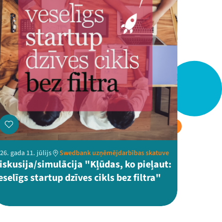
26. gada 11. jūlijs
Swedbank uzņēmējdarbības skatuve
iskusija/simulācija "Kļūdas, ko pieļaut:
eselīgs startup dzīves cikls bez filtra"