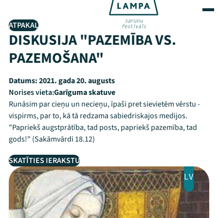
ATPAKAĻ
DISKUSIJA "PAZEMĪBA VS.
PAZEMOŠANA"
Datums:
2021. gada 20. augusts
Norises vieta:
Garīguma skatuve
Runāsim par cieņu un necieņu, īpaši pret sievietēm vērstu -
vispirms, par to, kā tā redzama sabiedriskajos medijos.
"Papriekš augstprātība, tad posts, papriekš pazemība, tad
gods!" (Sakāmvārdi 18.12)
SKATĪTIES IERAKSTU
LV