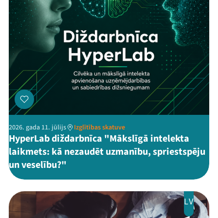
2026. gada 11. jūlijs
Izglītības skatuve
HyperLab diždarbnīca "Mākslīgā intelekta
laikmets: kā nezaudēt uzmanību, spriestspēju
un veselību?"
LV