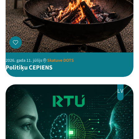
Kontakti
2026. gada 11. jūlijs
Skatuve DOTS
Politiķu CEPIENS
Threads
Facebook
Youtube
X
Instagram
Flick
TikTok
LV