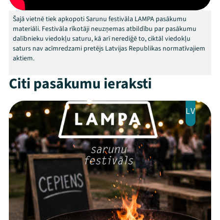
Šajā vietnē tiek apkopoti Sarunu festivāla LAMPA pasākumu
materiāli. Festivāla rīkotāji neuzņemas atbildību par pasākumu
Mana programma
dalībnieku viedokļu saturu, kā arī nerediģē to, ciktāl viedokļu
saturs nav acīmredzami pretējs Latvijas Republikas normatīvajiem
aktiem.
Festivāls
Citi pasākumu ieraksti
Programma
LV
Arhīvs
Viņi bija LAMPĀ 2026
Jaunumi
Ziedo
Veikals