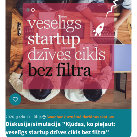
2026. gada 11. jūlijs
Swedbank uzņēmējdarbības skatuve
Diskusija/simulācija "Kļūdas, ko pieļaut:
veselīgs startup dzīves cikls bez filtra"