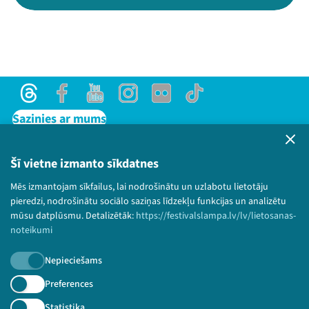
Threads
Facebook
Youtube
Instagram
Flick
TikTok
Sazinies ar mums
Privātuma politika
Lietošanas noteikumi un sīkdatņu politika
Šī vietne izmanto sīkdatnes
Bērnu aizsardzības politika
Mēs izmantojam sīkfailus, lai nodrošinātu un uzlabotu lietotāju
© 2026 Sarunu festivāls LAMPA Visas tiesības
pieredzi, nodrošinātu sociālo saziņas līdzekļu funkcijas un analizētu
paturētas.
mūsu datplūsmu. Detalizētāk:
https://festivalslampa.lv/lv/lietosanas-
noteikumi
Nepieciešams
Piesakies jaunumiem!
Preferences
Statistika