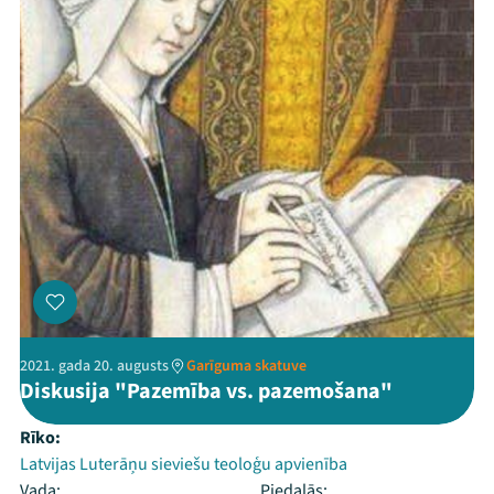
2021. gada 20. augusts
Garīguma skatuve
Diskusija "Pazemība vs. pazemošana"
Rīko:
Latvijas Luterāņu sieviešu teoloģu apvienība
Vada:
Piedalās: