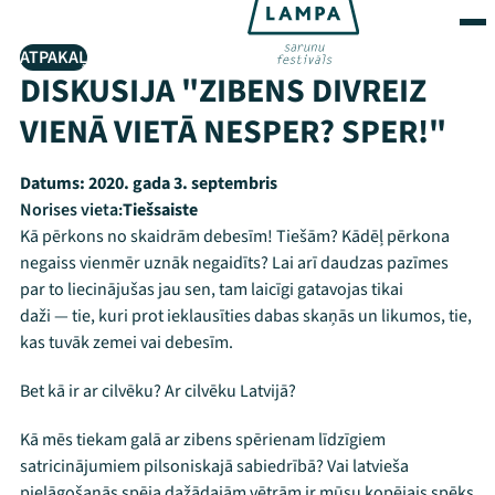
ATPAKAĻ
DISKUSIJA "ZIBENS DIVREIZ
VIENĀ VIETĀ NESPER? SPER!"
Datums:
2020. gada 3. septembris
Norises vieta:
Tiešsaiste
Kā pērkons no skaidrām debesīm! Tiešām? Kādēļ pērkona
negaiss vienmēr uznāk negaidīts? Lai arī daudzas pazīmes
par to liecinājušas jau sen, tam laicīgi gatavojas tikai
daži — tie, kuri prot ieklausīties dabas skaņās un likumos, tie,
kas tuvāk zemei vai debesīm.
Bet kā ir ar cilvēku? Ar cilvēku Latvijā?
Kā mēs tiekam galā ar zibens spērienam līdzīgiem
satricinājumiem pilsoniskajā sabiedrībā? Vai latvieša
pielāgošanās spēja dažādajām vētrām ir mūsu kopējais spēks