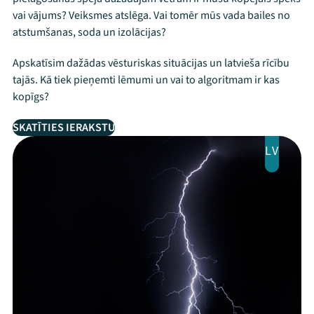
vai vājums? Veiksmes atslēga. Vai tomēr mūs vada bailes no
atstumšanas, soda un izolācijas?
Apskatīsim dažādas vēsturiskas situācijas un latvieša rīcību
tajās. Kā tiek pieņemti lēmumi un vai to algoritmam ir kas
kopīgs?
SKATĪTIES IERAKSTU
LV