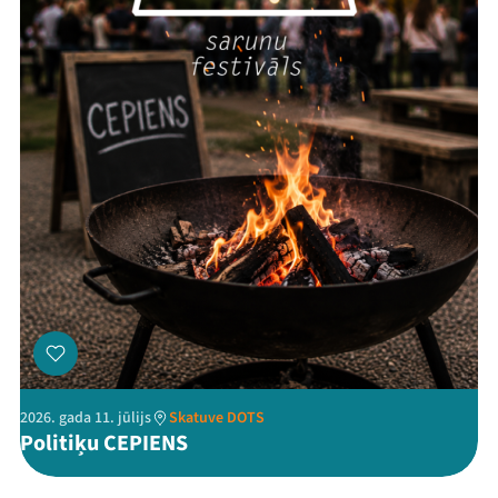
Threads
Facebook
Youtube
X
Instagram
Flick
TikTok
2026. gada 11. jūlijs
Skatuve DOTS
Politiķu CEPIENS