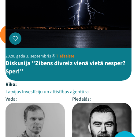
2020. gada 3. septembris
Tiešsaiste
Diskusija "Zibens divreiz vienā vietā nesper?
Sper!"
Rīko:
Latvijas Investīciju un attīstības aģentūra
Vada:
Piedalās: