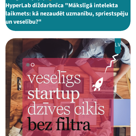
HyperLab diždarbnīca "Mākslīgā intelekta
laikmets: kā nezaudēt uzmanību, spriestspēju
un veselību?"
LV