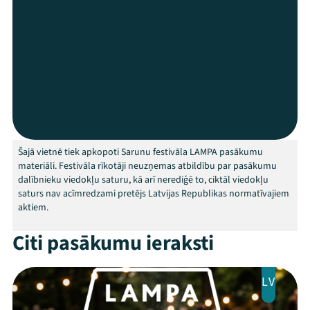
Festivāls
Programma
Arhīvs
Viņi bija LAMPĀ 2026
Jaunumi
Šajā vietnē tiek apkopoti Sarunu festivāla LAMPA pasākumu
Ziedo
materiāli. Festivāla rīkotāji neuzņemas atbildību par pasākumu
dalībnieku viedokļu saturu, kā arī nerediģē to, ciktāl viedokļu
saturs nav acīmredzami pretējs Latvijas Republikas normatīvajiem
Veikals
aktiem.
Kontakti
Citi pasākumu ieraksti
LV