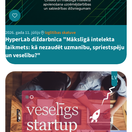
2026. gada 11. jūlijs
Izglītības skatuve
HyperLab diždarbnīca "Mākslīgā intelekta
laikmets: kā nezaudēt uzmanību, spriestspēju
un veselību?"
LV