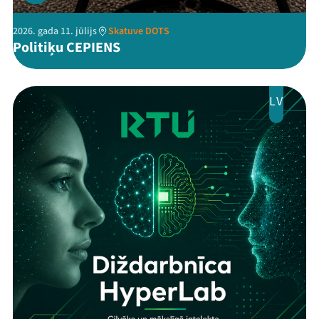
2026. gada 11. jūlijs
Skatuve DOTS
Politiķu CEPIENS
LV