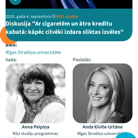
2020. gada 4. septembris
RSU studija
Diskusija "Ar cigaretēm un ātro kredītu
kabatā: kāpēc cilvēki izdara sliktas izvēles"
Rīko:
Rīgas Stradiņa universitāte
Vada:
Piedalās:
Anna Peipiņa
Anda Ķīvīte-Urtāne
RSU studiju programmas
Rīgas Stradiņa universitātes