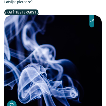
Latvijas pieredze?
SKATĪTIES IERAKSTU
LV