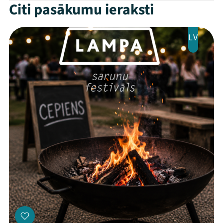
Citi pasākumu ieraksti
Jaunumi
LV
Ziedo
Veikals
Kontakti
Threads
Facebook
Youtube
X
Instagram
Flick
TikTok