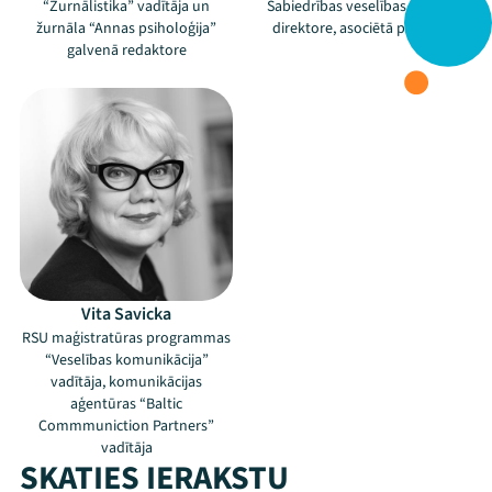
“Žurnālistika” vadītāja un
Sabiedrības veselības institūta
žurnāla “Annas psiholoģija”
direktore, asociētā profesore
galvenā redaktore
Vita Savicka
RSU maģistratūras programmas
“Veselības komunikācija”
vadītāja, komunikācijas
aģentūras “Baltic
Commmuniction Partners”
vadītāja
SKATIES IERAKSTU