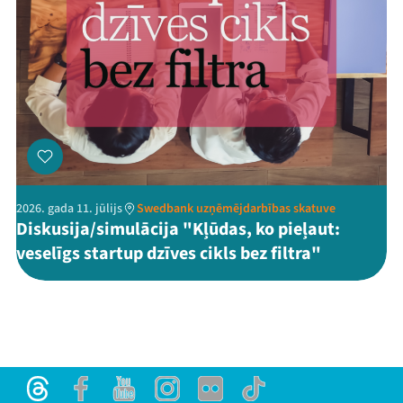
2026. gada 11. jūlijs
Swedbank uzņēmējdarbības skatuve
Diskusija/simulācija "Kļūdas, ko pieļaut:
veselīgs startup dzīves cikls bez filtra"
Threads
Facebook
Youtube
Instagram
Flick
TikTok