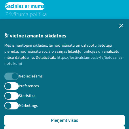
Sazinies ar mums
Privātuma politika
Lietošanas noteikumi un sīkdatņu politika
Bērnu aizsardzības politika
Šī vietne izmanto sīkdatnes
© 2026 Sarunu festivāls LAMPA Visas tiesības
paturētas.
Mēs izmantojam sīkfailus, lai nodrošinātu un uzlabotu lietotāju
pieredzi, nodrošinātu sociālo saziņas līdzekļu funkcijas un analizētu
mūsu datplūsmu. Detalizētāk:
https://festivalslampa.lv/lv/lietosanas-
noteikumi
Piesakies jaunumiem!
Nepieciešams
Preferences
Nepalaid garām aktuālāko informāciju!
Statistika
Mārketings
Pieteikties
Pieņemt visas
🔗 https://festivalslampa.lv/lv/video-arhivs/1385?sp