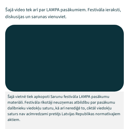
Šajā video tek arī par LAMPA pasākumiem. Festivāla ieraksti,
diskusijas un sarunas vienuviet.
Mana programma
Festivāls
Šajā vietnē tiek apkopoti Sarunu festivāla LAMPA pasākumu
Programma
materiāli. Festivāla rīkotāji neuzņemas atbildību par pasākumu
dalībnieku viedokļu saturu, kā arī nerediģē to, ciktāl viedokļu
saturs nav acīmredzami pretējs Latvijas Republikas normatīvajiem
Arhīvs
aktiem.
Viņi bija LAMPĀ 2026