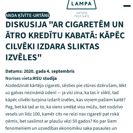
ANDA ĶĪVĪTE-URTĀNE
DISKUSIJA "AR CIGARETĒM UN
ĀTRO KREDĪTU KABATĀ: KĀPĒC
CILVĒKI IZDARA SLIKTAS
IZVĒLES"
Datums:
2020. gada 4. septembris
Norises vieta:
RSU studija
Aizdedzināt kārtējo cigareti, sēsties pie stūres dzērušam, lēkt
uz galvas nezināmā ūdenī — ja visi zina, ka tas ir slikti, tad
kāpēc cilvēki turpina izdarīt izvēles, kas viņiem pašiem kaitē?
Pag, bet kā tad ar to, ka viens smēķē visu mūžu, bet nodzīvo
vesels un līdz 100, kamēr cits ne reizi nav cigareti pat rokā
ņēmis, bet saslimst ar plaušu vēzi 50 gados? Ko par šiem
fenomeniem un uzvedības ekonomiku saka pasaules un