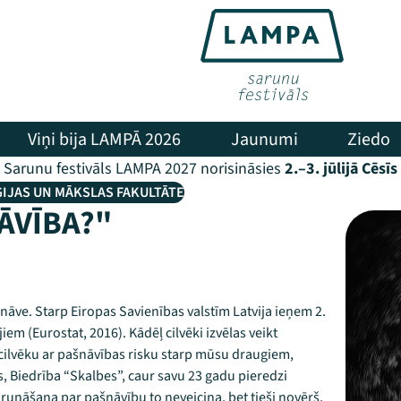
Viņi bija LAMPĀ 2026
Jaunumi
Ziedo
Sarunu festivāls LAMPA 2027 norisināsies
2.–3. jūlijā Cēsīs
ĢIJAS UN MĀKSLAS FAKULTĀTE
ĀVĪBA?"
 nāve. Starp Eiropas Savienības valstīm Latvija ieņem 2.
em (Eurostat, 2016). Kādēļ cilvēki izvēlas veikt
cilvēku ar pašnāvības risku starp mūsu draugiem,
 Biedrība “Skalbes”, caur savu 23 gadu pieredzi
runāšana par pašnāvību to neveicina, bet tieši novērš,