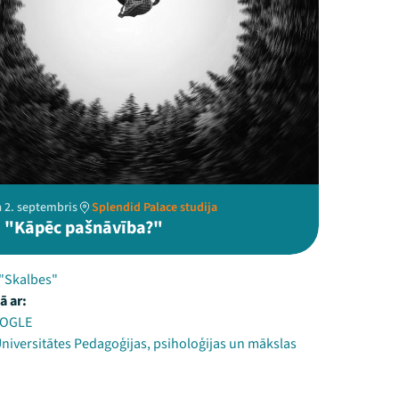
a 2. septembris
Splendid Palace studija
 "Kāpēc pašnāvība?"
 "Skalbes"
ā ar:
s OGLE
Universitātes Pedagoģijas, psiholoģijas un mākslas