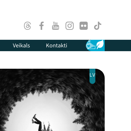
Threads
Facebook
Youtube
Instagram
Flick
TikTok
Veikals
Kontakti
Pieejamība
Ilgtspēja
LV