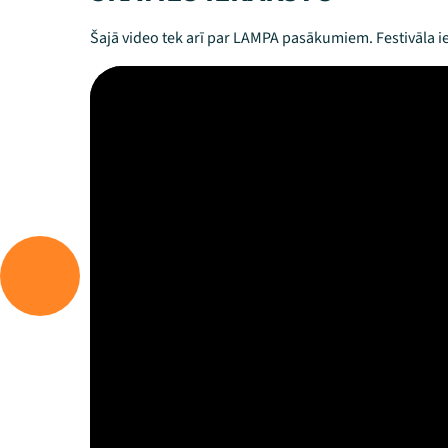
Šajā video tek arī par LAMPA pasākumiem. Festivāla ie