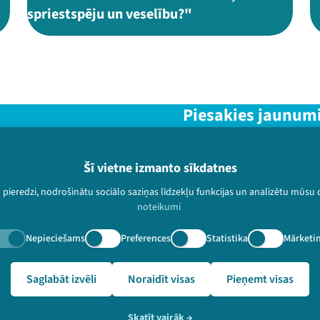
spriestspēju un veselību?"
Piesakies jaunum
Nepalaid garām aktuālāko in
Šī vietne izmanto sīkdatnes
u pieredzi, nodrošinātu sociālo saziņas līdzekļu funkcijas un analizētu mūsu
noteikumi
paturētas.
Nepieciešams
Preferences
Statistika
Mārketi
aker=Latvijas%20Universit%C4%81tes%20Pedago%C4%A3ijas%2C%
te&speaker_id=3370
Saglabāt izvēli
Noraidīt visas
Pieņemt visas
Skatīt vairāk
→