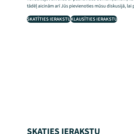
tādēļ aicinām arī Jūs pievienoties mūsu diskusijā, lai 
SKATĪTIES IERAKSTU
KLAUSĪTIES IERAKSTU
SKATIES IERAKSTU