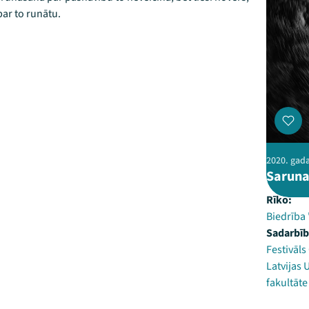
par to runātu.
2020. gad
Saruna
Rīko:
Biedrība
Sadarbīb
Festivāl
Latvijas 
fakultāte