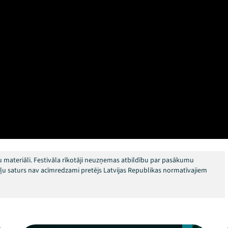
 materiāli. Festivāla rīkotāji neuzņemas atbildību par pasākumu
okļu saturs nav acīmredzami pretējs Latvijas Republikas normatīvajiem