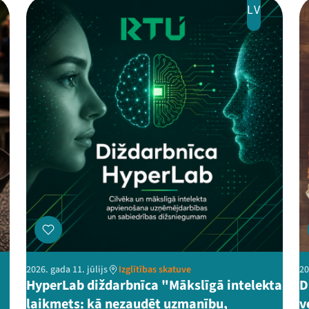
LV
2026. gada 11. jūlijs
Izglītības skatuve
20
HyperLab diždarbnīca "Mākslīgā intelekta
D
laikmets: kā nezaudēt uzmanību,
v