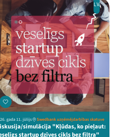
LV
26. gada 11. jūlijs
Swedbank uzņēmējdarbības skatuve
iskusija/simulācija "Kļūdas, ko pieļaut:
eselīgs startup dzīves cikls bez filtra"