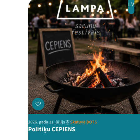
LV
2026. gada 11. jūlijs
Skatuve DOTS
Politiķu CEPIENS