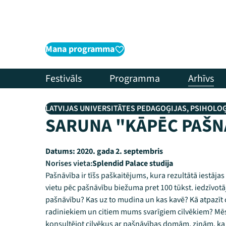
Mana programma
Festivāls
Programma
Arhīvs
LATVIJAS UNIVERSITĀTES PEDAGOĢIJAS, PSIHOLO
SARUNA "KĀPĒC PAŠN
Datums:
2020. gada 2. septembris
Norises vieta:
Splendid Palace studija
Pašnāvība ir tīšs paškaitējums, kura rezultātā iestājas
vietu pēc pašnāvību biežuma pret 100 tūkst. iedzīvotāji
pašnāvību? Kas uz to mudina un kas kavē? Kā atpazīt 
radiniekiem un citiem mums svarīgiem cilvēkiem? Mēs,
konsultējot cilvēkus ar pašnāvības domām, zinām, ka 