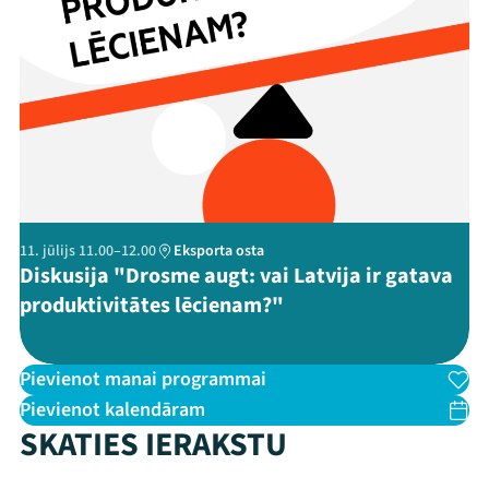
Threads
Facebook
Youtube
X
Instagram
Flick
TikTok
11. jūlijs 11.00–12.00
Eksporta osta
Diskusija "Drosme augt: vai Latvija ir gatava
produktivitātes lēcienam?"
Pievienot manai programmai
Pievienot kalendāram
SKATIES IERAKSTU