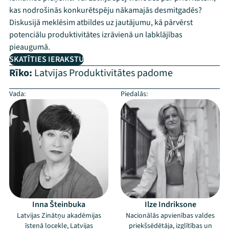
kas nodrošinās konkurētspēju nākamajās desmitgadēs?
Diskusijā meklēsim atbildes uz jautājumu, kā pārvērst
potenciālu produktivitātes izrāvienā un labklājības
pieaugumā.
SKATĪTIES IERAKSTU
Rīko:
Latvijas Produktivitātes padome
Vada:
Piedalās:
Inna Šteinbuka
Ilze Indriksone
Latvijas Zinātņu akadēmijas
Nacionālās apvienības valdes
īstenā locekle, Latvijas
priekšsēdētāja, izglītības un