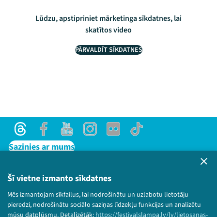
Lūdzu, apstipriniet mārketinga sīkdatnes, lai
skatītos video
PĀRVALDĪT SĪKDATNES
Threads
Facebook
Youtube
Instagram
Flick
TikTok
Sazinies ar mums
Privātuma politika
Lietošanas noteikumi un sīkdatņu politika
Šī vietne izmanto sīkdatnes
Bērnu aizsardzības politika
Mēs izmantojam sīkfailus, lai nodrošinātu un uzlabotu lietotāju
© 2026 Sarunu festivāls LAMPA Visas tiesības
pieredzi, nodrošinātu sociālo saziņas līdzekļu funkcijas un analizētu
paturētas.
mūsu datplūsmu. Detalizētāk:
https://festivalslampa.lv/lv/lietosanas-