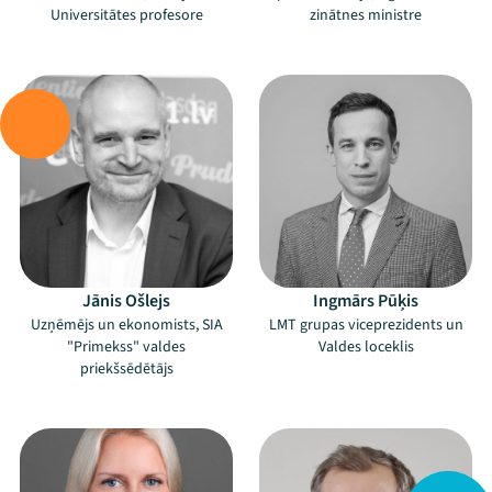
Universitātes profesore
zinātnes ministre
–
–
Jānis Ošlejs
Ingmārs Pūķis
Uzņēmējs un ekonomists, SIA
LMT grupas viceprezidents un
"Primekss" valdes
Valdes loceklis
priekšsēdētājs
Mana programma
–
–
Festivāls