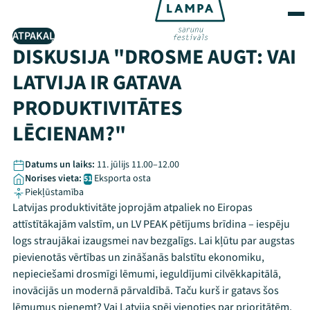
ATPAKAĻ
DISKUSIJA "DROSME AUGT: VAI
LATVIJA IR GATAVA
PRODUKTIVITĀTES
LĒCIENAM?"
Datums un laiks:
11. jūlijs 11.00–12.00
Norises vieta:
Eksporta osta
51
Piekļūstamība
Latvijas produktivitāte joprojām atpaliek no Eiropas
attīstītākajām valstīm, un LV PEAK pētījums brīdina – iespēju
logs straujākai izaugsmei nav bezgalīgs. Lai kļūtu par augstas
pievienotās vērtības un zināšanās balstītu ekonomiku,
nepieciešami drosmīgi lēmumi, ieguldījumi cilvēkkapitālā,
inovācijās un modernā pārvaldībā. Taču kurš ir gatavs šos
lēmumus pieņemt? Vai Latvija spēj vienoties par prioritātēm,