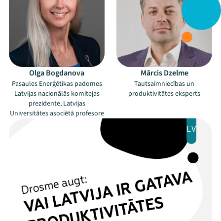
Programma
Arhīvs
Viņi bija LAMPĀ 2026
Olga Bogdanova
Mārcis Dzelme
Jaunumi
Pasaules Enerģētikas padomes
Tautsaimniecības un
Latvijas nacionālās komitejas
produktivitātes eksperts
Ziedo
prezidente, Latvijas
Universitātes asociētā profesore
Veikals
LV
Kontakti