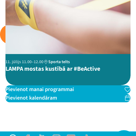
Jaunumi
Ziedo
Veikals
Kontakti
11. jūlijs 11.00–12.00
Sporta telts
LAMPA mostas kustībā ar #BeActive
Pievienot manai programmai
Pievienot kalendāram
Threads
Facebook
Youtube
X
Instagram
Flick
TikTok