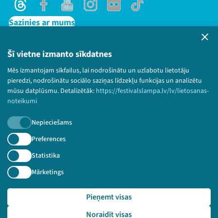
Threads
Facebook
Youtube
Instagram
Flick
TikTok
Sazinies ar mums
Privātuma politika
Lietošanas noteikumi un sīkdatņu politika
Šī vietne izmanto sīkdatnes
Bērnu aizsardzības politika
Mēs izmantojam sīkfailus, lai nodrošinātu un uzlabotu lietotāju
© 2026 Sarunu festivāls LAMPA Visas tiesības
pieredzi, nodrošinātu sociālo saziņas līdzekļu funkcijas un analizētu
paturētas.
mūsu datplūsmu. Detalizētāk:
https://festivalslampa.lv/lv/lietosanas-
noteikumi
Nepieciešams
Piesakies jaunumiem!
Preferences
Statistika
Nepalaid garām aktuālāko informāciju!
Mārketings
Pieņemt visas
Pieteikties
Noraidīt visas