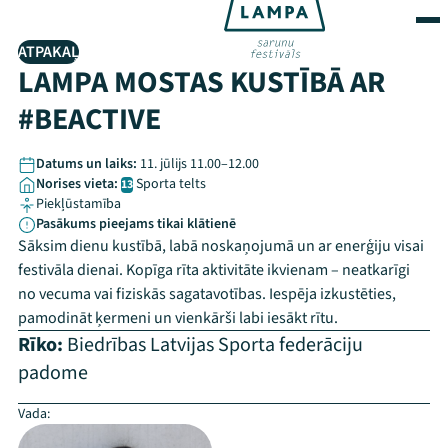
ATPAKAĻ
LAMPA MOSTAS KUSTĪBĀ AR
#BEACTIVE
Datums un laiks:
11. jūlijs 11.00–12.00
Norises vieta:
Sporta telts
13
Piekļūstamība
Pasākums pieejams tikai klātienē
Sāksim dienu kustībā, labā noskaņojumā un ar enerģiju visai
festivāla dienai. Kopīga rīta aktivitāte ikvienam – neatkarīgi
no vecuma vai fiziskās sagatavotības. Iespēja izkustēties,
pamodināt ķermeni un vienkārši labi iesākt rītu.
Rīko:
Biedrības Latvijas Sporta federāciju
padome
Vada: