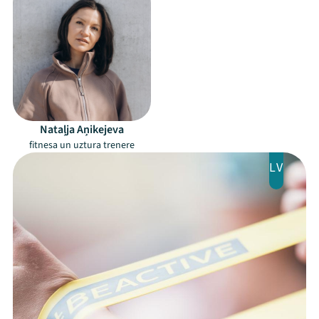
Nataļja Aņikejeva
fitnesa un uztura trenere
LV
Mana programma
Festivāls
Programma
Arhīvs
Viņi bija LAMPĀ 2026