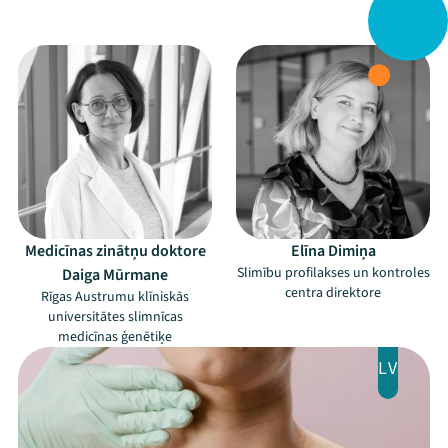
Festivāls
–
–
Programma
Arhīvs
Viņi bija LAMPĀ 2026
Jaunumi
Medicīnas zinātņu doktore
Elīna Dimiņa
Ziedo
Slimību profilakses un kontroles
Daiga Mūrmane
centra direktore
Rīgas Austrumu klīniskās
Veikals
universitātes slimnīcas
medicīnas ģenētiķe
Kontakti
LV