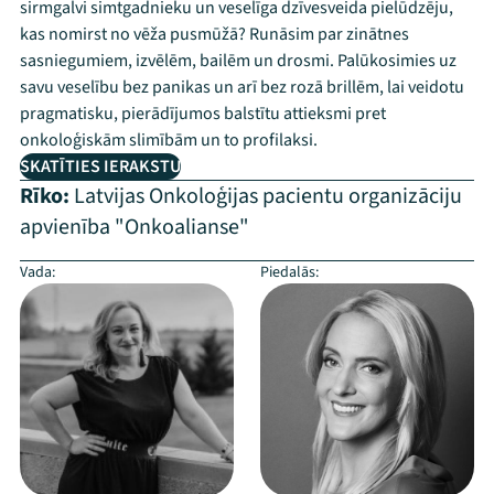
sirmgalvi simtgadnieku un veselīga dzīvesveida pielūdzēju,
kas nomirst no vēža pusmūžā? Runāsim par zinātnes
sasniegumiem, izvēlēm, bailēm un drosmi. Palūkosimies uz
savu veselību bez panikas un arī bez rozā brillēm, lai veidotu
pragmatisku, pierādījumos balstītu attieksmi pret
onkoloģiskām slimībām un to profilaksi.
SKATĪTIES IERAKSTU
Rīko:
Latvijas Onkoloģijas pacientu organizāciju
apvienība "Onkoalianse"
Vada:
Piedalās: