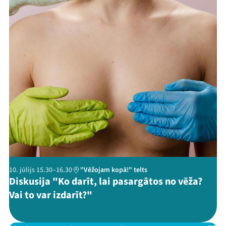
Threads
Facebook
Youtube
X
Instagram
Flick
TikTok
10. jūlijs 15.30–16.30
"Vēžojam kopā!" telts
Diskusija "Ko darīt, lai pasargātos no vēža?
Vai to var izdarīt?"