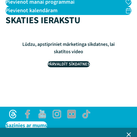
Pievienot manai programmai
Pievienot kalendāram
SKATIES IERAKSTU
Lūdzu, apstipriniet mārketinga sīkdatnes, lai
skatītos video
PĀRVALDĪT SĪKDATNES
Threads
Facebook
Youtube
Instagram
Flick
TikTok
Sazinies ar mums
Privātuma politika