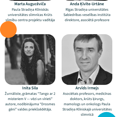
Marta Augucēviča
Anda Ķīvīte-Urtāne
Paula Stradiņa Klīniskās
Rīgas Stradiņa universitātes
universitātes slimnīcas Krūts
Sabiedrības veselības institūta
slimību centra projektu vadītāja
direktore, asociētā profesore
–
–
Inita Sila
Arvīds Irmejs
Žurnāliste, grāmatas “Tango ar 2
Asociētais profesors, medicīnas
misteriem V — vēzi un vīrieti”
doktors, krūts ķirurgs,
autore, nodibinājuma “Drosmes
mamologs un onkologs Paula
gēni” valdes priekšsēdētāja.
Stradiņa Klīniskajā universitātes
Mana programma
slimnīcā