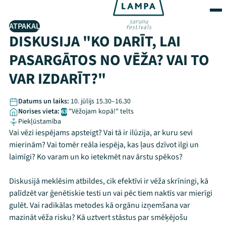
ATPAKAĻ
DISKUSIJA "KO DARĪT, LAI
PASARGĀTOS NO VĒŽA? VAI TO
VAR IZDARĪT?"
Datums un laiks:
10. jūlijs 15.30–16.30
Norises vieta:
"Vēžojam kopā!" telts
63
Piekļūstamība
Vai vēzi iespējams apsteigt? Vai tā ir ilūzija, ar kuru sevi
mierinām? Vai tomēr reāla iespēja, kas ļaus dzīvot ilgi un
laimīgi? Ko varam un ko ietekmēt nav ārstu spēkos?
Diskusijā meklēsim atbildes, cik efektīvi ir vēža skrīningi, kā
palīdzēt var ģenētiskie testi un vai pēc tiem naktīs var mierīgi
gulēt. Vai radikālas metodes kā orgānu izņemšana var
mazināt vēža risku? Kā uztvert stāstus par smēķējošu