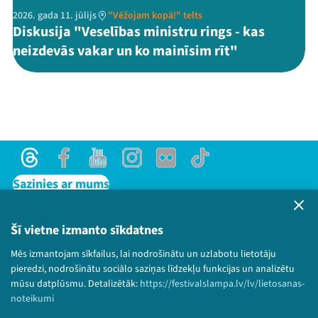
2026. gada 11. jūlijs
"Vēžojam kopā!" telts
Diskusija "Veselības ministru rings - kas
neizdevās vakar un ko mainīsim rīt"
Threads
Facebook
Youtube
Instagram
Flick
TikTok
Sazinies ar mums
Privātuma politika
Lietošanas noteikumi un sīkdatņu politika
Šī vietne izmanto sīkdatnes
Bērnu aizsardzības politika
Mēs izmantojam sīkfailus, lai nodrošinātu un uzlabotu lietotāju
© 2026 Sarunu festivāls LAMPA Visas tiesības
pieredzi, nodrošinātu sociālo saziņas līdzekļu funkcijas un analizētu
paturētas.
mūsu datplūsmu. Detalizētāk:
https://festivalslampa.lv/lv/lietosanas-
noteikumi