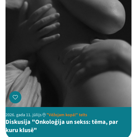
2026. gada 11. jūlijs
"Vēžojam kopā!" telts
Diskusija "Onkoloģija un sekss: tēma, par
kuru klusē"