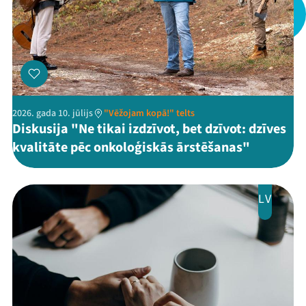
2026. gada 10. jūlijs
"Vēžojam kopā!" telts
Diskusija "Ne tikai izdzīvot, bet dzīvot: dzīves
kvalitāte pēc onkoloģiskās ārstēšanas"
LV