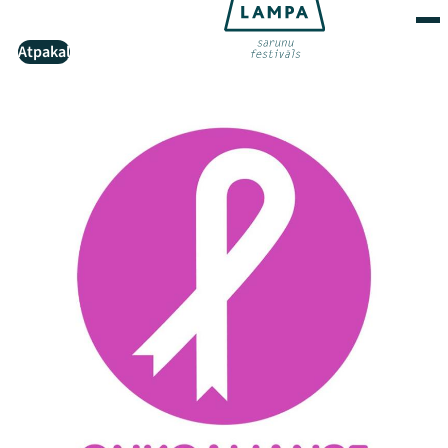
Atpakaļ