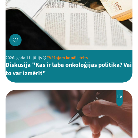
2026. gada 11. jūlijs
"Vēžojam kopā!" telts
Diskusija "Kas ir laba onkoloģijas politika? Vai
to var izmērīt"
LV