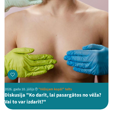
2026. gada 10. jūlijs
"Vēžojam kopā!" telts
Diskusija "Ko darīt, lai pasargātos no vēža?
Vai to var izdarīt?"