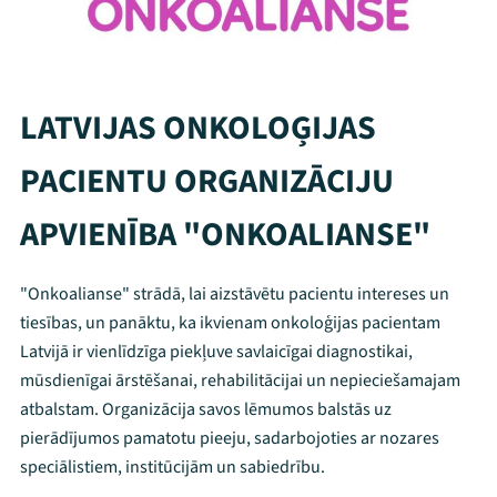
LATVIJAS ONKOLOĢIJAS
PACIENTU ORGANIZĀCIJU
APVIENĪBA "ONKOALIANSE"
"Onkoalianse" strādā, lai aizstāvētu pacientu intereses un
tiesības, un panāktu, ka ikvienam onkoloģijas pacientam
Latvijā ir vienlīdzīga piekļuve savlaicīgai diagnostikai,
mūsdienīgai ārstēšanai, rehabilitācijai un nepieciešamajam
atbalstam. Organizācija savos lēmumos balstās uz
pierādījumos pamatotu pieeju, sadarbojoties ar nozares
speciālistiem, institūcijām un sabiedrību.