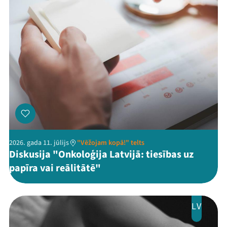
2026. gada 11. jūlijs
"Vēžojam kopā!" telts
Diskusija "Onkoloģija Latvijā: tiesības uz
papīra vai reālitātē"
LV