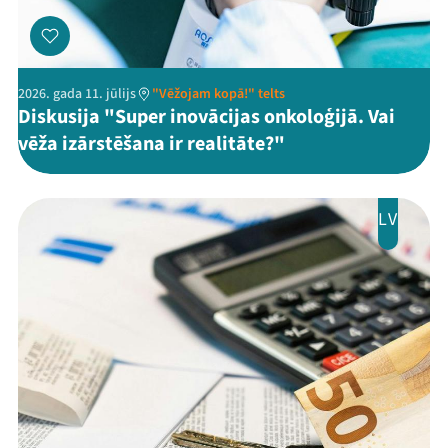
Threads
Facebook
Youtube
X
Instagram
Flick
TikTok
2026. gada 11. jūlijs
"Vēžojam kopā!" telts
Diskusija "Super inovācijas onkoloģijā. Vai
vēža izārstēšana ir realitāte?"
LV