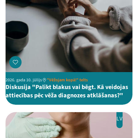
2026. gada 10. jūlijs
"Vēžojam kopā!" telts
Diskusija "Palikt blakus vai bēgt. Kā veidojas
attiecības pēc vēža diagnozes atklāšanas?"
LV