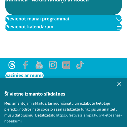
Pievienot manai programmai
Pievienot kalendāram
Threads
Facebook
Youtube
Instagram
Flick
TikTok
Sazinies ar mums
Privātuma politika
Lietošanas noteikumi un sīkdatņu politika
Šī vietne izmanto sīkdatnes
Bērnu aizsardzības politika
Mēs izmantojam sīkfailus, lai nodrošinātu un uzlabotu lietotāju
© 2026 Sarunu festivāls LAMPA Visas tiesības
pieredzi, nodrošinātu sociālo saziņas līdzekļu funkcijas un analizētu
paturētas.
mūsu datplūsmu. Detalizētāk:
https://festivalslampa.lv/lv/lietosanas-
noteikumi