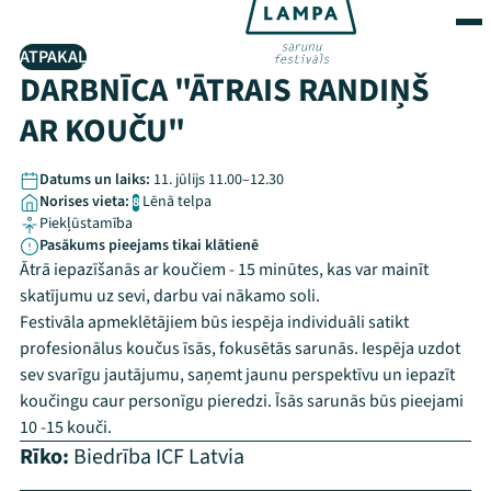
ATPAKAĻ
DARBNĪCA "ĀTRAIS RANDIŅŠ
AR KOUČU"
Datums un laiks:
11. jūlijs 11.00–12.30
Norises vieta:
Lēnā telpa
8
Piekļūstamība
Pasākums pieejams tikai klātienē
Ātrā iepazīšanās ar koučiem - 15 minūtes, kas var mainīt
skatījumu uz sevi, darbu vai nākamo soli.
Festivāla apmeklētājiem būs iespēja individuāli satikt
profesionālus koučus īsās, fokusētās sarunās. Iespēja uzdot
sev svarīgu jautājumu, saņemt jaunu perspektīvu un iepazīt
koučingu caur personīgu pieredzi. Īsās sarunās būs pieejami
10 -15 kouči.
Rīko:
Biedrība ICF Latvia