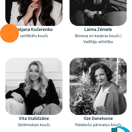
Tatjana Kučerenko
Laima Zēmele
sertificēts koučs
Biznesa un karjeras koučs |
Mana programma
Vadītāju attīstība
Festivāls
–
–
Programma
Arhīvs
Viņi bija LAMPĀ 2026
Jaunumi
Vita Stalidzāne
Ilze Danelsone
Ziedo
Sistēmiskais koučs
Paliekošu pārmaiņu koučs