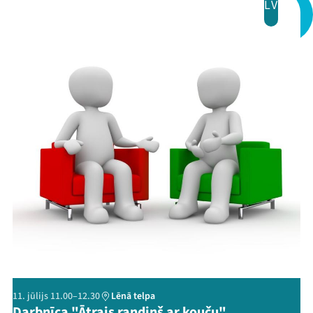
LV
Veikals
Kontakti
Threads
Facebook
Youtube
X
Instagram
Flick
TikTok
11. jūlijs 11.00–12.30
Lēnā telpa
Darbnīca "Ātrais randiņš ar kouču"