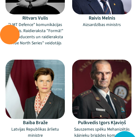
Ritvars Vulis
Raivis Melnis
"LMT Defence" komunikācijas
Aizsardzības ministrs
vadītājs. Raidieraksta "Formā!"
līdzproducents un raidieraksta
"True North Series" veidotājs
–
–
Baiba Braže
Pulkvedis Igors Kļaviņš
Mana programma
Latvijas Republikas ārlietu
Sauszemes spēku Mehanizētās
ministre
kājnieku brigādes komandieris