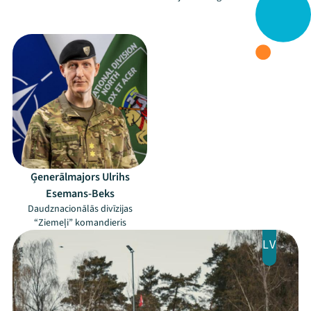
Festivāls
–
Programma
Arhīvs
Viņi bija LAMPĀ 2026
Jaunumi
Ģenerālmajors Ulrihs
Ziedo
Esemans-Beks
Daudznacionālās divīzijas
Veikals
“Ziemeļi” komandieris
Kontakti
LV