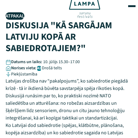
ATPAKAĻ
DISKUSIJA "KĀ SARGĀJAM
LATVIJU KOPĀ AR
SABIEDROTAJIEM?"
Datums un laiks:
10. jūlijs 15.30–17.00
Norises vieta:
Drošā telts
42
Piekļūstamība
Latvijas drošība nav “pakalpojums”, ko sabiedrotie piegādā
krīzē - tā ir ikdienā būvēta savstarpēja spēja rīkoties kopā.
Diskusijā runāsim par to, ko praktiski nozīmē NATO
saliedētība un atturēšana: no robežas aizsardzības un
šķēršļiem līdz sensoriem, dronu un citu jauno tehnoloģiju
integrēšanai, kā arī kopīgai taktikai un standartizācijai.
Ko Latvijai dod sabiedrotie (spējas, klātbūtne, plānošana,
kopēja aizsardzība) un ko sabiedrotie sagaida no Latvijas