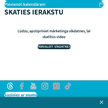
Pievienot kalendāram
SKATIES IERAKSTU
Lūdzu, apstipriniet mārketinga sīkdatnes, lai
skatītos video
PĀRVALDĪT SĪKDATNES
Threads
Facebook
Youtube
Instagram
Flick
TikTok
Sazinies ar mums
Privātuma politika