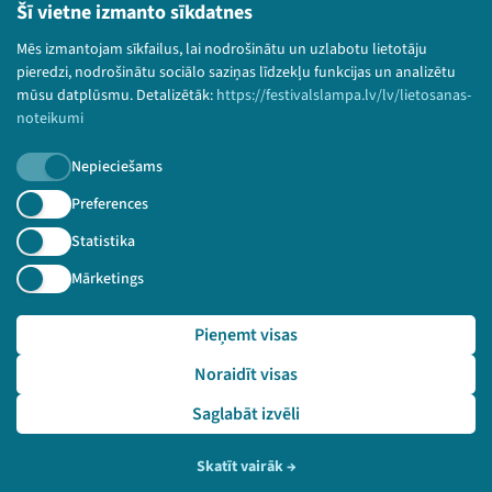
Lietošanas noteikumi un sīkdatņu politika
Šī vietne izmanto sīkdatnes
Bērnu aizsardzības politika
Mēs izmantojam sīkfailus, lai nodrošinātu un uzlabotu lietotāju
© 2026 Sarunu festivāls LAMPA Visas tiesības
pieredzi, nodrošinātu sociālo saziņas līdzekļu funkcijas un analizētu
paturētas.
mūsu datplūsmu. Detalizētāk:
https://festivalslampa.lv/lv/lietosanas-
noteikumi
Nepieciešams
Piesakies jaunumiem!
Preferences
Statistika
Nepalaid garām aktuālāko informāciju!
Mārketings
Pieņemt visas
Pieteikties
Noraidīt visas
🔗 https://festivalslampa.lv/lv/pasakums/3427
Saglabāt izvēli
Skatīt vairāk
→