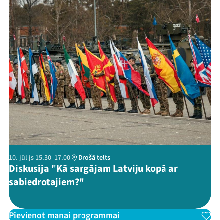
Threads
Facebook
Youtube
X
Instagram
Flick
TikTok
10. jūlijs 15.30–17.00
Drošā telts
Diskusija "Kā sargājam Latviju kopā ar
sabiedrotajiem?"
Pievienot manai programmai