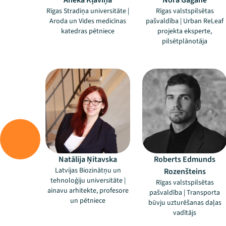
Aneka Kļaviņa
Nora Gāgane
Rīgas Stradiņa universitāte |
Rīgas valstspilsētas
Aroda un Vides medicīnas
pašvaldība | Urban ReLeaf
katedras pētniece
projekta eksperte,
pilsētplānotāja
–
–
Natālija Ņitavska
Roberts Edmunds
Latvijas Biozinātņu un
Rozenšteins
tehnoloģiju universitāte |
Rīgas valstspilsētas
ainavu arhitekte, profesore
pašvaldība | Transporta
un pētniece
būvju uzturēšanas daļas
vadītājs