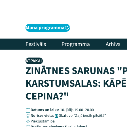
Mana programma
Festivāls
Programma
Arhīvs
ATPAKAĻ
ZINĀTNES SARUNAS "
KARSTUMSALAS: KĀPĒ
CEPINA?"
Datums un laiks:
10. jūlijs 19.00–20.00
Norises vieta:
Skatuve "Zaļš ienāk pilsētā"
17
Piekļūstamība