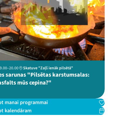
 19.00–20.00
Skatuve "Zaļš ienāk pilsētā"
es sarunas "Pilsētas karstumsalas:
asfalts mūs cepina?"
ot manai programmai
ot kalendāram