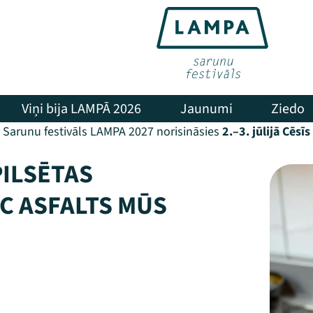
Viņi bija LAMPĀ 2026
Jaunumi
Ziedo
Sarunu festivāls LAMPA 2027 norisināsies
2.–3. jūlijā Cēsīs
PILSĒTAS
C ASFALTS MŪS