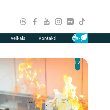
Threads
Facebook
Youtube
Instagram
Flick
TikTok
Veikals
Kontakti
Pieejamība
Ilgtspēja
LV