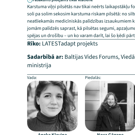
Pasākums pieejams tikai klātienē
Karstuma viļņi pilsētās nav tikai neērts laikapstākļu f
soli pa solim sekosim karstuma riskam pilsētā: no sil
neatliekamās medicīniskās palīdzības izsaukumiem kar
jomām palīdzēs saprast, kā pilsētas segumi, apzaļum
spējas un drošību – un ko varam darīt, lai šo ķēdi pā
Rīko:
LATESTadapt projekts
Sadarbībā ar:
Baltijas Vides Forums
,
Viedā
ministrija
Vada:
Piedalās: