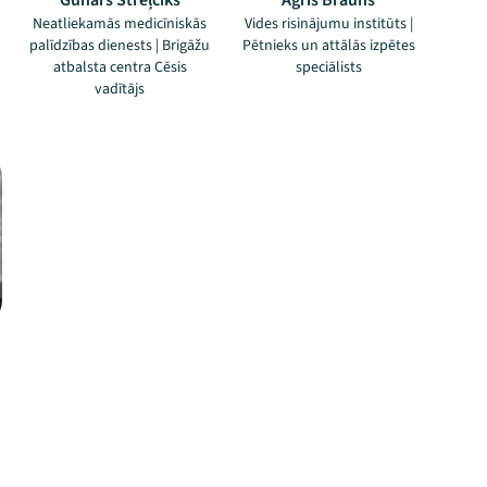
Gunārs Streļčiks
Agris Brauns
Neatliekamās medicīniskās
Vides risinājumu institūts |
palīdzības dienests | Brigāžu
Pētnieks un attālās izpētes
atbalsta centra Cēsis
speciālists
vadītājs