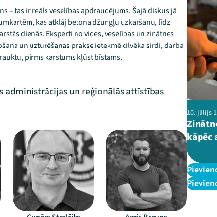
ons – tas ir reāls veselības apdraudējums. Šajā diskusijā
tumkartēm, kas atklāj betona džungļu uzkaršanu, līdz
stās dienās. Eksperti no vides, veselības un zinātnes
ošana un uzturēšanas prakse ietekmē cilvēka sirdi, darba
rtrauktu, pirms karstums kļūst bīstams.
s administrācijas un reģionālās attīstības
10. jūlijs
Zinātn
–
–
kāpēc 
Pievien
Pievien