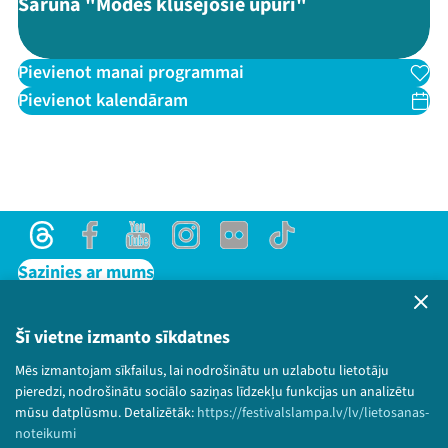
Saruna "Modes klusējošie upuri"
Pievienot manai programmai
Pievienot kalendāram
Threads
Facebook
Youtube
Instagram
Flick
TikTok
Sazinies ar mums
Privātuma politika
Lietošanas noteikumi un sīkdatņu politika
Šī vietne izmanto sīkdatnes
Bērnu aizsardzības politika
Mēs izmantojam sīkfailus, lai nodrošinātu un uzlabotu lietotāju
© 2026 Sarunu festivāls LAMPA Visas tiesības
pieredzi, nodrošinātu sociālo saziņas līdzekļu funkcijas un analizētu
paturētas.
mūsu datplūsmu. Detalizētāk:
https://festivalslampa.lv/lv/lietosanas-
noteikumi