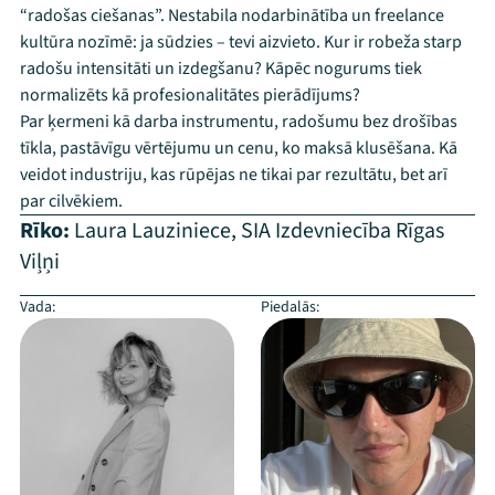
“radošas ciešanas”. Nestabila nodarbinātība un freelance
kultūra nozīmē: ja sūdzies – tevi aizvieto. Kur ir robeža starp
radošu intensitāti un izdegšanu? Kāpēc nogurums tiek
normalizēts kā profesionalitātes pierādījums?
Par ķermeni kā darba instrumentu, radošumu bez drošības
tīkla, pastāvīgu vērtējumu un cenu, ko maksā klusēšana. Kā
veidot industriju, kas rūpējas ne tikai par rezultātu, bet arī
par cilvēkiem.
Rīko:
Laura Lauziniece
,
SIA Izdevniecība Rīgas
Viļņi
Vada:
Piedalās: