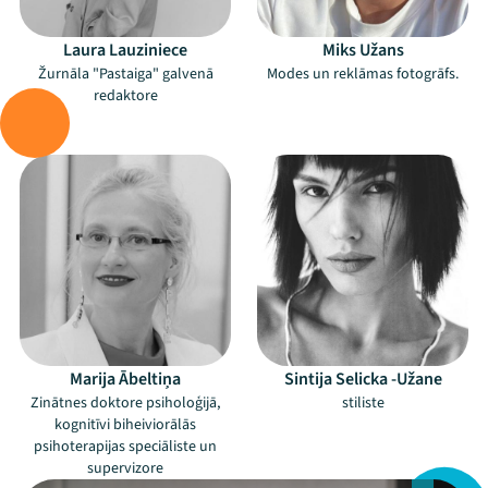
Laura Lauziniece
Miks Užans
Žurnāla "Pastaiga" galvenā
Modes un reklāmas fotogrāfs.
redaktore
Mana programma
–
–
Festivāls
Programma
Arhīvs
Viņi bija LAMPĀ 2026
Marija Ābeltiņa
Sintija Selicka -Užane
Zinātnes doktore psiholoģijā,
stiliste
Jaunumi
kognitīvi biheiviorālās
psihoterapijas speciāliste un
Ziedo
supervizore