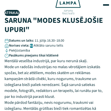
ATPAKAĻ
SARUNA "MODES KLUSĒJOŠIE
UPURI"
Datums un laiks:
11. jūlijs 16.30–18.00
Norises vieta:
Atklāto sarunu telts
61
Piekļūstamība
Pasākums pieejams tikai klātienē
Mentālā veselība industrijā, par kuru nerunā skaļi.
Mode un radošās industrijas no malas vērotājiem izskatās
spožas, bet aiz attēliem, modes skatēm un reklāmas
kampaņām strādā cilvēki, kuru nogurums, trauksme un
izdegšana bieži paliek neredzami. Šajā sarunā satiekas
modele, fotogrāfs, redaktors un terapeits, lai runātu par to,
par ko industrijā parasti klusē.
Mode pārdod fantāziju, nevis nogurumu, trauksmi vai
izdegšanu. Mentālās grūtības bieži tiek romantizētas kā