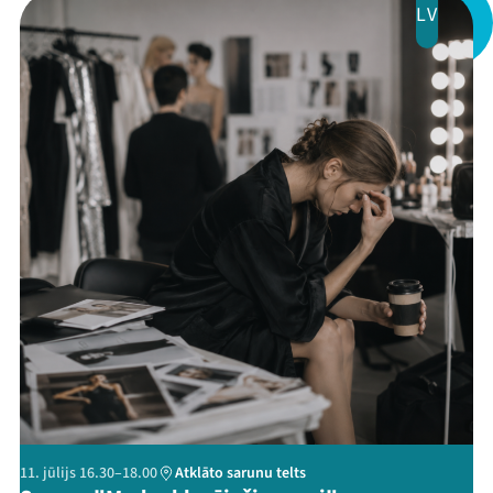
LV
Veikals
Kontakti
Threads
Facebook
Youtube
X
Instagram
Flick
TikTok
11. jūlijs 16.30–18.00
Atklāto sarunu telts