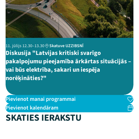
11. jūlijs 12.30–13.30
Skatuve UZZIBSNĪ
Diskusija "Latvijas kritiski svarīgo
pakalpojumu pieejamība ārkārtas situācijās –
vai būs elektrība, sakari un iespēja
norēķināties?"
Pievienot manai programmai
Pievienot kalendāram
SKATIES IERAKSTU