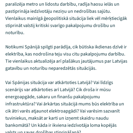
paralizēja metro un lidostu darbību, radīja haosu ielās un
pastiprināja iedzīvotāju neziņu un nedrošības sajūtu.
Vienlaikus mainīgā ģeopolitiskā situācija liek vēl mērķtiecīgāk
stiprināt valstij kritiski svarīgo pakalpojumu drošību un
noturību.
Notikumi Spānijā spilgti parādīja, cik būtiska ikdienas dzīvē ir
elektrība, kas nodrošina teju visu citu pakalpojumu darbību.
Tie vienlaikus aktualizēja arī plašākus jautājumus par Latvijas
gatavību un noturību neparedzētās situācijās.
Vai Spānijas situācija var atkārtoties Latvijā? Vai līdzīgs
scenārijs var atkārtoties arī Latvijā? Cik droša ir mūsu
energoapgāde, sakaru un finanšu pakalpojumu
infrastruktūra? Vai ārkārtas situācijā mums būs elektrība un
cik ātri varēs atjaunot elektroapgādi? Vai varēsim sazvanīt
tuviniekus, maksāt ar karti un izņemt skaidru naudu
bankomātā? Un kāda ir ikviena iedzīvotāja loma kopējās
valsts un savas drošības stiprināšanā?