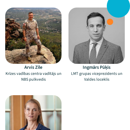
–
–
Mana programma
Arvis Zīle
Ingmārs Pūķis
Krīzes vadības centra vadītājs un
LMT grupas viceprezidents un
Festivāls
NBS pulkvedis
Valdes loceklis
Programma
–
Arhīvs
Viņi bija LAMPĀ 2026
Jaunumi