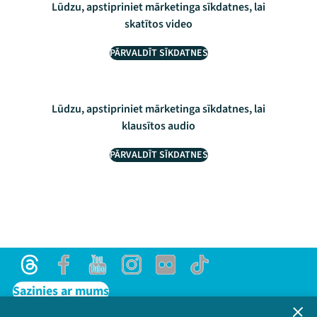
Lūdzu, apstipriniet mārketinga sīkdatnes, lai
skatītos video
PĀRVALDĪT SĪKDATNES
Lūdzu, apstipriniet mārketinga sīkdatnes, lai
klausītos audio
PĀRVALDĪT SĪKDATNES
Threads
Facebook
Youtube
Instagram
Flick
TikTok
Sazinies ar mums
Privātuma politika