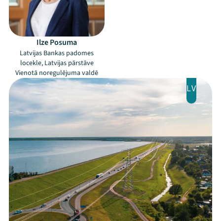
Ziedo
Ilze Posuma
Veikals
Latvijas Bankas padomes
locekle, Latvijas pārstāve
Kontakti
Vienotā noregulējuma valdē
LV
Threads
Facebook
Youtube
X
Instagram
Flick
TikTok