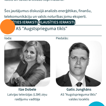
Šos jautājumus diskusijā analizēs enerģētikas, finanšu,
telekomunikāciju un valsts noturības jomu eksperti.
SKATĪTIES IERAKSTU
KLAUSĪTIES IERAKSTU
Rīko:
AS "Augstsprieguma tīkls"
Vada:
Piedalās:
Ilze Dobele
Gatis Junghāns
Latvijas televīzijas (LSM) ziņu
AS "Augstsprieguma tīkls"
raidījumu vadītāja
valdes loceklis