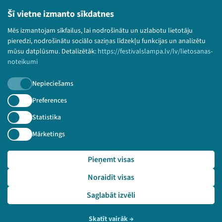
Lietošanas noteikumi un sīkdatņu politika
Šī vietne izmanto sīkdatnes
Bērnu aizsardzības politika
Mēs izmantojam sīkfailus, lai nodrošinātu un uzlabotu lietotāju
© 2026 Sarunu festivāls LAMPA Visas tiesības
pieredzi, nodrošinātu sociālo saziņas līdzekļu funkcijas un analizētu
paturētas.
mūsu datplūsmu. Detalizētāk:
https://festivalslampa.lv/lv/lietosanas-
noteikumi
Nepieciešams
Piesakies jaunumiem!
Preferences
Statistika
Nepalaid garām aktuālāko informāciju!
Mārketings
Pieņemt visas
Pieteikties
Noraidīt visas
🔗 https://festivalslampa.lv/lv/pasakums/3303
Saglabāt izvēli
Skatīt vairāk
→