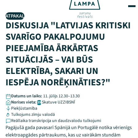
ATPAKAĻ
DISKUSIJA "LATVIJAS KRITISKI
SVARĪGO PAKALPOJUMU
PIEEJAMĪBA ĀRKĀRTAS
SITUĀCIJĀS – VAI BŪS
ELEKTRĪBA, SAKARI UN
IESPĒJA NORĒĶINĀTIES?"
Datums un laiks:
11. jūlijs 12.30–13.30
Norises vieta:
Skatuve UZZIBSNĪ
39
Piekļūstamība
Tulkojums zīmju valodā
Reāllaika transkripcija un daudzvalodu tulkojumi
Pagājušā gada pavasarī Spānijā un Portugālē notika vērienīgs
elektroapgādes pārtraukums, kas uz vairākām stundām