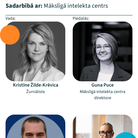
Sadarbībā ar:
Mākslīgā intelekta centrs
Vada:
Piedalās:
Kristīne Žilde-Krēvica
Guna Puce
Žurnāliste
Mākslīgā intelekta centra
Mana programma
direktore
–
–
Festivāls
Programma