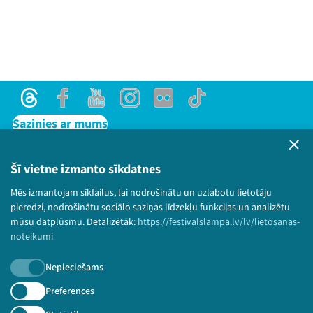
Threads
Facebook
Youtube
Instagram
Flick
TikTok
Sazinies ar mums
Privātuma politika
Lietošanas noteikumi un sīkdatņu politika
Šī vietne izmanto sīkdatnes
Bērnu aizsardzības politika
Mēs izmantojam sīkfailus, lai nodrošinātu un uzlabotu lietotāju
© 2026 Sarunu festivāls LAMPA Visas tiesības
pieredzi, nodrošinātu sociālo saziņas līdzekļu funkcijas un analizētu
paturētas.
mūsu datplūsmu. Detalizētāk:
https://festivalslampa.lv/lv/lietosanas-
noteikumi
Nepieciešams
Piesakies jaunumiem!
Preferences