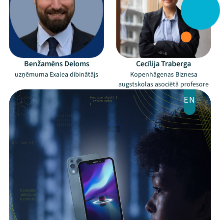
Arhīvs
Viņi bija LAMPĀ 2026
Jaunumi
Benžamēns Deloms
Cecīlija Traberga
Ziedo
uzņēmuma Exalea dibinātājs
Kopenhāgenas Biznesa
augstskolas asociētā profesore
Veikals
EN
Kontakti