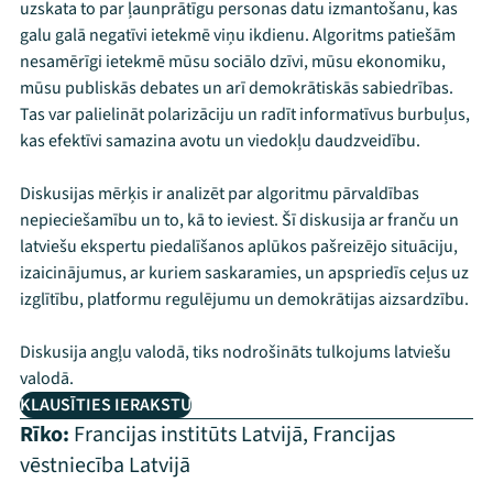
uzskata to par ļaunprātīgu personas datu izmantošanu, kas
galu galā negatīvi ietekmē viņu ikdienu. Algoritms patiešām
nesamērīgi ietekmē mūsu sociālo dzīvi, mūsu ekonomiku,
mūsu publiskās debates un arī demokrātiskās sabiedrības.
Tas var palielināt polarizāciju un radīt informatīvus burbuļus,
kas efektīvi samazina avotu un viedokļu daudzveidību.
Diskusijas mērķis ir analizēt par algoritmu pārvaldības
nepieciešamību un to, kā to ieviest. Šī diskusija ar franču un
latviešu ekspertu piedalīšanos aplūkos pašreizējo situāciju,
izaicinājumus, ar kuriem saskaramies, un apspriedīs ceļus uz
izglītību, platformu regulējumu un demokrātijas aizsardzību.
Diskusija angļu valodā, tiks nodrošināts tulkojums latviešu
valodā.
KLAUSĪTIES IERAKSTU
Rīko:
Francijas institūts Latvijā
,
Francijas
vēstniecība Latvijā