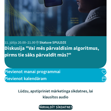
Threads
Facebook
Youtube
X
Instagram
Flick
TikTok
11. jūlijs 20.00–21.00
Skatuve SPULDZE
Diskusija "Vai mēs pārvaldīsim algoritmus,
pirms tie sāks pārvaldīt mūs?"
Pievienot manai programmai
Pievienot kalendāram
Lūdzu, apstipriniet mārketinga sīkdatnes, lai
klausītos audio
PĀRVALDĪT SĪKDATNES