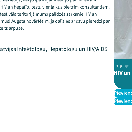
meklētājs, bet jo īpaši - jaunieši, jo par pareizām
 HIV un hepatītu testu vienlaikus pie trim konsultantiem,
festivāla teritorijā mums palīdzēs sarkanie HIV un
jumus! Augstu novērtēsim, ja dalīsies ar savu pieredzi par
telts ārpusē.
atvijas Infektologu, Hepatologu un HIV/AIDS
10. jūlijs
HIV un
Pievien
Pievien