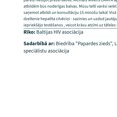
pareizi lietojot prezervatīvu. Aicināts ikviens LAMPA ap
atbildēm būs noderīgas balvas. Mūsu teltī varēsi veikt
saņemot atbildi un konsultāciju 15 minūšu laikā! Visā 
dzeltenie hepatīta cilvēciņi - sazinies un uzdod jautā
iepriekšējo testēšanos , veicot krāsu atzīmi uz tāfeles 
Rīko:
Baltijas HIV asociācija
Sadarbībā ar:
Biedrība "Papardes zieds"
,
L
speciālistu asociācija