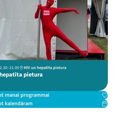
 12.30–21.00
HIV un hepatīta pietura
 hepatīta pietura
ot manai programmai
ot kalendāram