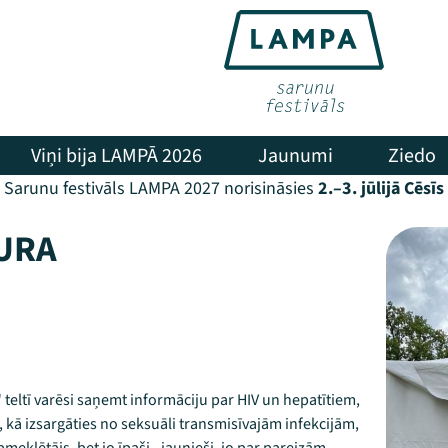
Viņi bija LAMPĀ 2026
Jaunumi
Ziedo
Sarunu festivāls LAMPA 2027 norisināsies
2.–3. jūlijā Cēsīs
TURA
s" teltī varēsi saņemt informāciju par HIV un hepatītiem,
 kā izsargāties no seksuāli transmisīvajām infekcijām,