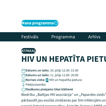
Mana programma
Festivāls
Programma
Arhīvs
ATPAKAĻ
HIV UN HEPATĪTA PIE
Datums un laiks:
10. jūlijs 12.30–21.00
Datums un laiks:
11. jūlijs 11.00–20.00
Norises vieta:
HIV un hepatīta pietura
25
Piekļūstamība
Pasākums pieejams tikai klātienē
Biedrību ,,Baltijas HIV asociācija'' un ,,Papardes zied
pārbaudīt jau esošās zināšanas par šīm infekcijām un,