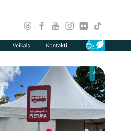
Threads
Facebook
Youtube
Instagram
Flick
TikTok
Veikals
Kontakti
Pieejamība
Ilgtspēja
LV