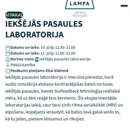
ATPAKAĻ
IEKŠĒJĀS PASAULES
LABORATORIJA
Datums un laiks:
10. jūlijs 12.30–21.00
Datums un laiks:
11. jūlijs 11.00–21.00
Norises vieta:
Iekšējās pasaules laboratorija
59
Piekļūstamība
Pasākums pieejams tikai klātienē
Iekšējās pasaules laboratorija ir imersīva pieredze, kurā
audio simulācija atskaņo kontrastējošas balsis no tavas
iekšējās pasaules, kamēr biofeedback tehnoloģija reāllaikā
mēra, kā uz tām reaģē tavs ķermenis. Šīs eksperimentālās
laboratorijas laikā, caur tavu sirds ritma variabilitāti (HRV) un
elpošanu, iespējams ieraudzīt, kā balsis tavā galvā veido to,
kā tu jūties, pieņem lēmumus un rīkojies.