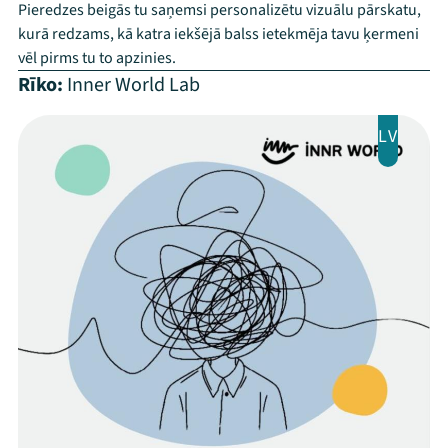
Pieredzes beigās tu saņemsi personalizētu vizuālu pārskatu,
kurā redzams, kā katra iekšējā balss ietekmēja tavu ķermeni
vēl pirms tu to apzinies.
Rīko:
Inner World Lab
LV
Mana programma
Festivāls
Programma
Arhīvs
Viņi bija LAMPĀ 2026
Jaunumi