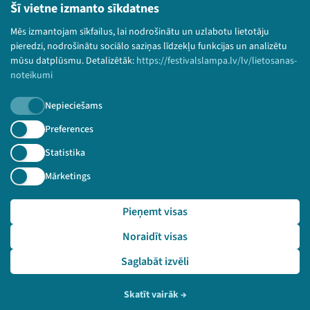
Lietošanas noteikumi un sīkdatņu politika
Šī vietne izmanto sīkdatnes
Bērnu aizsardzības politika
Mēs izmantojam sīkfailus, lai nodrošinātu un uzlabotu lietotāju
© 2026 Sarunu festivāls LAMPA Visas tiesības
pieredzi, nodrošinātu sociālo saziņas līdzekļu funkcijas un analizētu
paturētas.
mūsu datplūsmu. Detalizētāk:
https://festivalslampa.lv/lv/lietosanas-
noteikumi
Nepieciešams
Piesakies jaunumiem!
Preferences
Statistika
Nepalaid garām aktuālāko informāciju!
Mārketings
Pieņemt visas
Pieteikties
Noraidīt visas
🔗 https://festivalslampa.lv/lv/pasakums/3259
Saglabāt izvēli
Skatīt vairāk
→