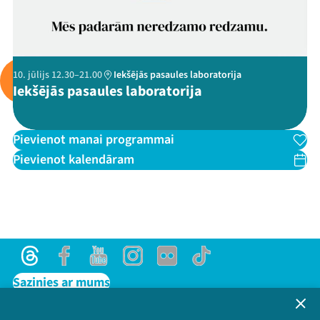
Ziedo
Veikals
10. jūlijs 12.30–21.00
Iekšējās pasaules laboratorija
Kontakti
Iekšējās pasaules laboratorija
Pievienot manai programmai
Pievienot kalendāram
Threads
Facebook
Youtube
X
Instagram
Flick
TikTok
Threads
Facebook
Youtube
Instagram
Flick
TikTok
Sazinies ar mums
Privātuma politika