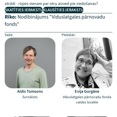
otrādi - rūpes vienam par otru aizved pie ziedošanas?
SKATĪTIES IERAKSTU
KLAUSĪTIES IERAKSTU
Rīko:
Nodibinājums "Viduslatgales pārnovadu
fonds"
Vada:
Piedalās:
Aidis Tomsons
Evija Gurgāne
žurnālists
Viduslatgales pārnovadu fonda
valdes locekle
–
–