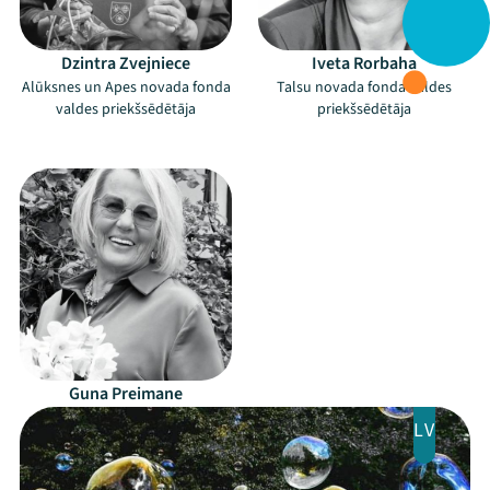
Mana programma
Dzintra Zvejniece
Iveta Rorbaha
Alūksnes un Apes novada fonda
Talsu novada fonda valdes
valdes priekšsēdētāja
Festivāls
priekšsēdētāja
–
Programma
Arhīvs
Viņi bija LAMPĀ 2026
Jaunumi
Ziedo
Guna Preimane
Veikals
LV
Kontakti