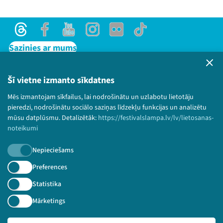
Threads
Facebook
Youtube
Instagram
Flick
TikTok
Sazinies ar mums
Privātuma politika
Lietošanas noteikumi un sīkdatņu politika
Šī vietne izmanto sīkdatnes
Bērnu aizsardzības politika
Mēs izmantojam sīkfailus, lai nodrošinātu un uzlabotu lietotāju
© 2026 Sarunu festivāls LAMPA Visas tiesības
pieredzi, nodrošinātu sociālo saziņas līdzekļu funkcijas un analizētu
paturētas.
mūsu datplūsmu. Detalizētāk:
https://festivalslampa.lv/lv/lietosanas-
noteikumi
Nepieciešams
Piesakies jaunumiem!
Preferences
Statistika
Nepalaid garām aktuālāko informāciju!
Mārketings