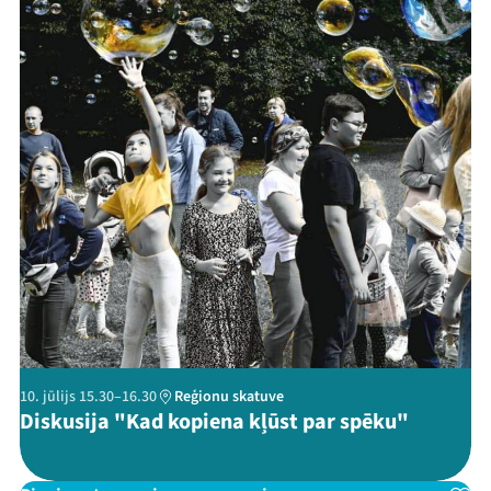
Threads
Facebook
Youtube
X
Instagram
Flick
TikTok
10. jūlijs 15.30–16.30
Reģionu skatuve
Diskusija "Kad kopiena kļūst par spēku"