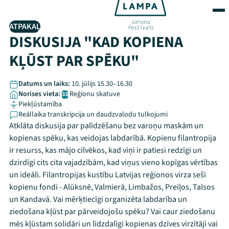
ATPAKAĻ
DISKUSIJA "KAD KOPIENA
KĻŪST PAR SPĒKU"
Datums un laiks:
10. jūlijs 15.30–16.30
Norises vieta:
Reģionu skatuve
33
Piekļūstamība
Reāllaika transkripcija un daudzvalodu tulkojumi
Atklāta diskusija par palīdzēšanu bez varoņu maskām un
kopienas spēku, kas veidojas labdarībā. Kopienu filantropija
ir resurss, kas mājo cilvēkos, kad viņi ir patiesi redzīgi un
dzirdīgi cits cita vajadzībām, kad viņus vieno kopīgas vērtības
un ideāli. Filantropijas kustību Latvijas reģionos virza seši
kopienu fondi - Alūksnē, Valmierā, Limbažos, Preiļos, Talsos
un Kandavā. Vai mērķtiecīgi organizēta labdarība un
ziedošana kļūst par pārveidojošu spēku? Vai caur ziedošanu
mēs kļūstam solidāri un līdzdalīgi kopienas dzīves virzītāji vai