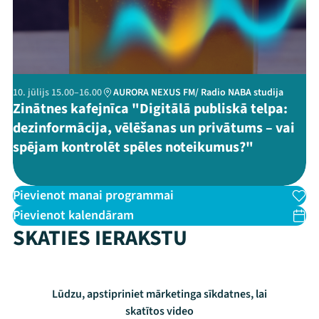
Threads
Facebook
Youtube
X
Instagram
Flick
TikTok
10. jūlijs 15.00–16.00
AURORA NEXUS FM/ Radio NABA studija
Zinātnes kafejnīca "Digitālā publiskā telpa:
dezinformācija, vēlēšanas un privātums – vai
spējam kontrolēt spēles noteikumus?"
Pievienot manai programmai
Pievienot kalendāram
SKATIES IERAKSTU
Lūdzu, apstipriniet mārketinga sīkdatnes, lai
skatītos video