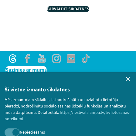
PĀRVALDĪT SĪKDATNES
Threads
Facebook
Youtube
Instagram
Flick
TikTok
Sazinies ar mums
Privātuma politika
Lietošanas noteikumi un sīkdatņu politika
Šī vietne izmanto sīkdatnes
Bērnu aizsardzības politika
Mēs izmantojam sīkfailus, lai nodrošinātu un uzlabotu lietotāju
© 2026 Sarunu festivāls LAMPA Visas tiesības
pieredzi, nodrošinātu sociālo saziņas līdzekļu funkcijas un analizētu
paturētas.
mūsu datplūsmu. Detalizētāk:
https://festivalslampa.lv/lv/lietosanas-
noteikumi
Nepieciešams