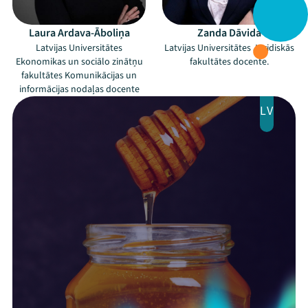
Arhīvs
Laura Ardava-Āboliņa
Zanda Dāvida
Latvijas Universitātes
Latvijas Universitātes Juridiskās
Viņi bija LAMPĀ 2026
Ekonomikas un sociālo zinātņu
fakultātes docente.
fakultātes Komunikācijas un
Jaunumi
informācijas nodaļas docente
LV
Ziedo
Veikals
Kontakti