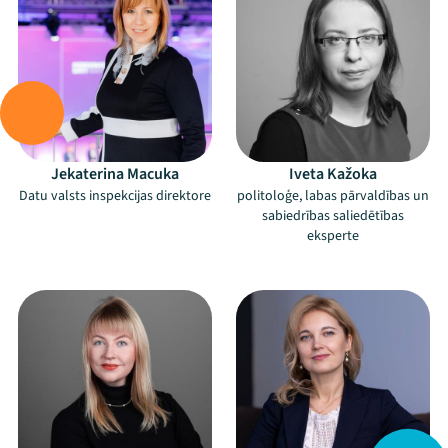
Jekaterina Macuka
Iveta Kažoka
Datu valsts inspekcijas direktore
politoloģe, labas pārvaldības un
sabiedrības saliedētības
eksperte
–
–
Mana programma
Festivāls
Programma