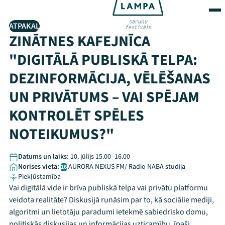
ATPAKAĻ
ZINĀTNES KAFEJNĪCA
"DIGITĀLĀ PUBLISKĀ TELPA:
DEZINFORMĀCIJA, VĒLĒŠANAS
UN PRIVĀTUMS – VAI SPĒJAM
KONTROLĒT SPĒLES
NOTEIKUMUS?"
Datums un laiks:
10. jūlijs 15.00–16.00
Norises vieta:
AURORA NEXUS FM/ Radio NABA studija
16
Piekļūstamība
Vai digitālā vide ir brīva publiskā telpa vai privātu platformu
veidota realitāte? Diskusijā runāsim par to, kā sociālie mediji,
algoritmi un lietotāju paradumi ietekmē sabiedrisko domu,
politiskās diskusijas un informācijas uzticamību, īpaši