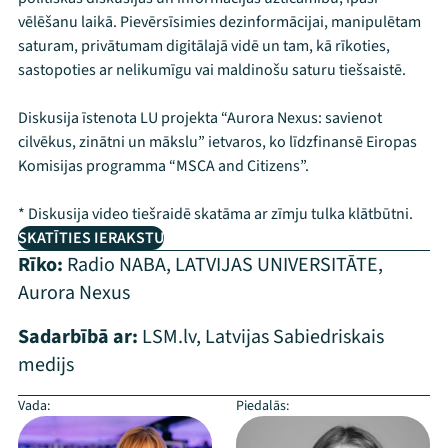
vēlēšanu laikā. Pievērsīsimies dezinformācijai, manipulētam
saturam, privātumam digitālajā vidē un tam, kā rīkoties,
sastopoties ar nelikumīgu vai maldinošu saturu tiešsaistē.
Diskusija īstenota LU projekta “Aurora Nexus: savienot
cilvēkus, zinātni un mākslu” ietvaros, ko līdzfinansē Eiropas
Komisijas programma “MSCA and Citizens”.
* Diskusija video tiešraidē skatāma ar zīmju tulka klātbūtni.
SKATĪTIES IERAKSTU
Rīko:
Radio NABA
,
LATVIJAS UNIVERSITĀTE
,
Aurora Nexus
Sadarbībā ar:
LSM.lv
,
Latvijas Sabiedriskais
medijs
Vada:
Piedalās: