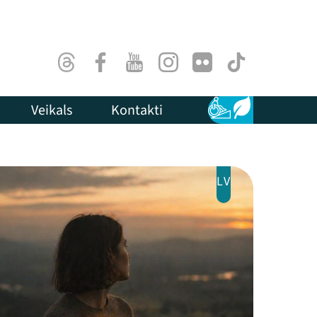
Threads
Facebook
Youtube
Instagram
Flick
TikTok
Veikals
Kontakti
Pieejamība
Ilgtspēja
LV