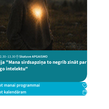
 12.30–13.30
Skatuve APGAISMO
ja "Mana sirdsapziņa to negrib zināt ​par
go intelektu"
ot manai programmai
ot kalendāram