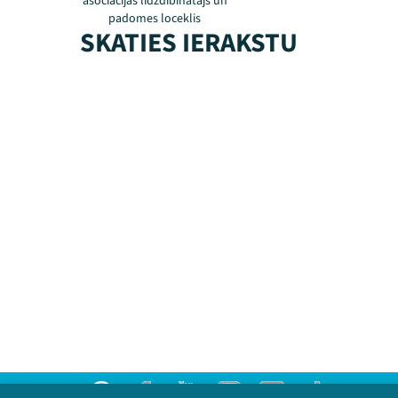
asociācijas līdzdibinātājs un
padomes loceklis
SKATIES IERAKSTU