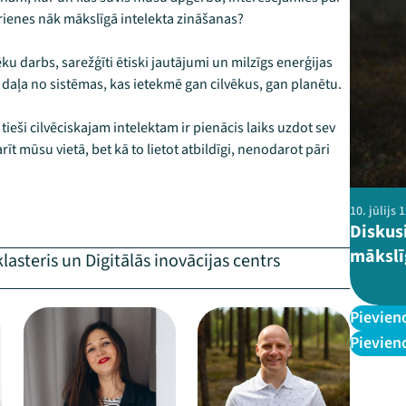
rienes nāk mākslīgā intelekta zināšanas?​
u darbs, sarežģīti ētiski jautājumi un milzīgs enerģijas
daļa no sistēmas, kas ietekmē gan cilvēkus, gan planētu.​
tieši cilvēciskajam intelektam ir pienācis laiks uzdot sev
īt mūsu vietā, bet kā to lietot atbildīgi, nenodarot pāri
10. jūlijs
Diskusi
mākslī
lasteris un Digitālās inovācijas centrs
–
–
Pievien
Pievien