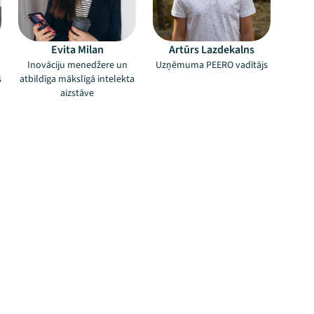
Evita Milan
Artūrs Lazdekalns
Inovāciju menedžere un
Uzņēmuma PEERO vadītājs
s
atbildīga mākslīgā intelekta
aizstāve