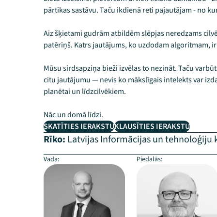
pārtikas sastāvu. Taču ikdienā reti pajautājam - no ku
Aiz šķietami gudrām atbildēm slēpjas neredzams cilvēk
patēriņš. Katrs jautājums, ko uzdodam algoritmam, ir 
Mūsu sirdsapziņa bieži izvēlas to nezināt. Taču varbūt 
citu jautājumu — nevis ko mākslīgais intelekts var izdar
planētai un līdzcilvēkiem.​
Nāc un domā līdzi.
SKATĪTIES IERAKSTU
KLAUSĪTIES IERAKSTU
Rīko:
Latvijas Informācijas un tehnoloģiju k
Vada:
Piedalās: