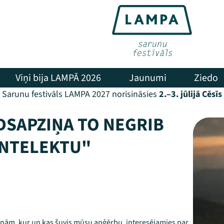
Viņi bija LAMPĀ 2026
Jaunumi
Ziedo
Sarunu festivāls LAMPA 2027 norisināsies
2.–3. jūlijā Cēsīs
DSAPZIŅA TO NEGRIB
 INTELEKTU"
zinām, kur un kas šuvis mūsu apģērbu, interesējamies par