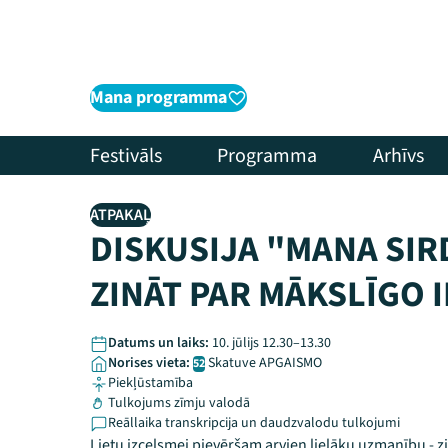
Mana programma
Festivāls
Programma
Arhīvs
ATPAKAĻ
DISKUSIJA "MANA SIR
ZINĀT ​PAR MĀKSLĪGO
Datums un laiks:
10. jūlijs 12.30–13.30
Norises vieta:
Skatuve APGAISMO
52
Piekļūstamība
Tulkojums zīmju valodā
Reāllaika transkripcija un daudzvalodu tulkojumi
Lietu izcelsmei pievēršam arvien lielāku uzmanību - 