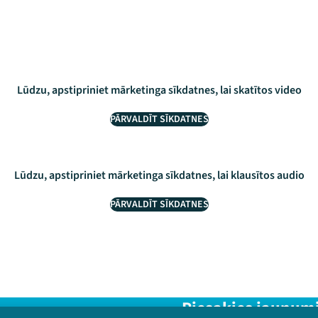
Lūdzu, apstipriniet mārketinga sīkdatnes, lai skatītos video
PĀRVALDĪT SĪKDATNES
Lūdzu, apstipriniet mārketinga sīkdatnes, lai klausītos audio
PĀRVALDĪT SĪKDATNES
Piesakies jaunum