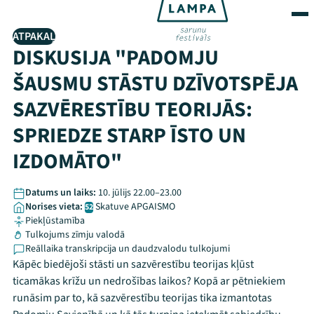
ATPAKAĻ
DISKUSIJA "PADOMJU
ŠAUSMU STĀSTU DZĪVOTSPĒJA
SAZVĒRESTĪBU TEORIJĀS:
SPRIEDZE STARP ĪSTO UN
IZDOMĀTO"
Datums un laiks:
10. jūlijs 22.00–23.00
Norises vieta:
Skatuve APGAISMO
52
Piekļūstamība
Tulkojums zīmju valodā
Reāllaika transkripcija un daudzvalodu tulkojumi
Kāpēc biedējoši stāsti un sazvērestību teorijas kļūst
ticamākas krīžu un nedrošības laikos? Kopā ar pētniekiem
runāsim par to, kā sazvērestību teorijas tika izmantotas