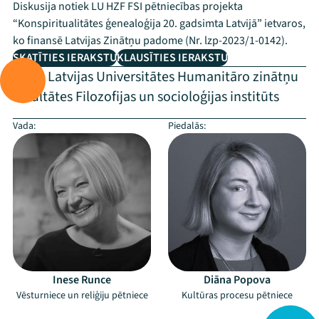
Diskusija notiek LU HZF FSI pētniecības projekta
“Konspiritualitātes ģenealoģija 20. gadsimta Latvijā” ietvaros,
ko finansē Latvijas Zinātņu padome (Nr. lzp-2023/1-0142).
SKATĪTIES IERAKSTU
KLAUSĪTIES IERAKSTU
Rīko:
Latvijas Universitātes Humanitāro zinātņu
fakultātes Filozofijas un socioloģijas institūts
Vada:
Piedalās:
Inese Runce
Diāna Popova
Vēsturniece un reliģiju pētniece
Kultūras procesu pētniece