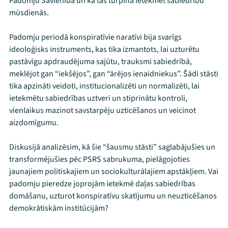
Padomju Savienībā un kā tās turpina ietekmēt sabiedrību
mūsdienās.
Padomju periodā konspiratīvie naratīvi bija svarīgs
ideoloģisks instruments, kas tika izmantots, lai uzturētu
pastāvīgu apdraudējuma sajūtu, trauksmi sabiedrībā,
meklējot gan “iekšējos”, gan “ārējos ienaidniekus”. Šādi stāsti
tika apzināti veidoti, institucionalizēti un normalizēti, lai
ietekmētu sabiedrības uztveri un stiprinātu kontroli,
vienlaikus mazinot savstarpēju uzticēšanos un veicinot
aizdomīgumu.
Diskusijā analizēsim, kā šie “šausmu stāsti” saglabājušies un
transformējušies pēc PSRS sabrukuma, pielāgojoties
jaunajiem politiskajiem un sociokulturālajiem apstākļiem. Vai
padomju pieredze joprojām ietekmē daļas sabiedrības
domāšanu, uzturot konspiratīvu skatījumu un neuzticēšanos
demokrātiskām institūcijām?