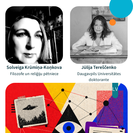
–
–
Mana programma
Festivāls
Programma
Arhīvs
Viņi bija LAMPĀ 2026
Solveiga Krūmiņa-Koņkova
Jūlija Tereščenko
Filozofe un reliģiju pētniece
Daugavpils Universitātes
Jaunumi
doktorante
LV
Ziedo
Veikals
Kontakti