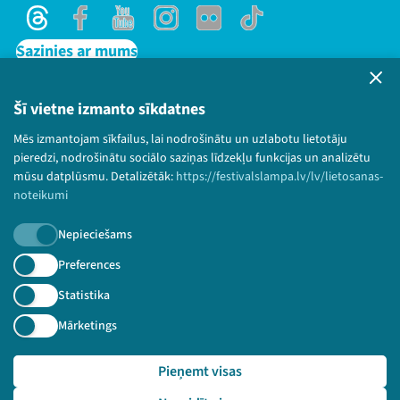
Threads
Facebook
Youtube
Instagram
Flick
TikTok
Sazinies ar mums
Privātuma politika
Lietošanas noteikumi un sīkdatņu politika
Šī vietne izmanto sīkdatnes
Bērnu aizsardzības politika
Mēs izmantojam sīkfailus, lai nodrošinātu un uzlabotu lietotāju
© 2026 Sarunu festivāls LAMPA Visas tiesības
pieredzi, nodrošinātu sociālo saziņas līdzekļu funkcijas un analizētu
paturētas.
mūsu datplūsmu. Detalizētāk:
https://festivalslampa.lv/lv/lietosanas-
noteikumi
Nepieciešams
Piesakies jaunumiem!
Preferences
Statistika
Nepalaid garām aktuālāko informāciju!
Mārketings
Pieņemt visas
Pieteikties