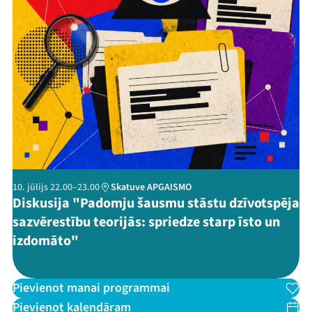
Threads
Facebook
Youtube
X
Instagram
Flick
TikTok
10. jūlijs 22.00–23.00
Skatuve APGAISMO
Diskusija "Padomju šausmu stāstu dzīvotspēja
sazvērestību teorijās: spriedze starp īsto un
izdomāto"
Pievienot manai programmai
Pievienot kalendāram