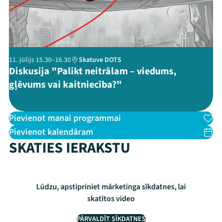
Threads
Facebook
Youtube
X
Instagram
Flick
TikTok
11. jūlijs 15.30–16.30
Skatuve DOTS
Diskusija "Palikt neitrālam – viedums,
gļēvums vai kaitniecība?"
Pievienot manai programmai
Pievienot kalendāram
SKATIES IERAKSTU
Lūdzu, apstipriniet mārketinga sīkdatnes, lai
skatītos video
PĀRVALDĪT SĪKDATNES