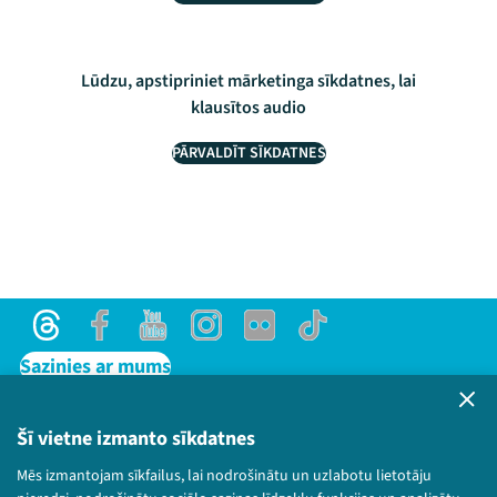
Lūdzu, apstipriniet mārketinga sīkdatnes, lai
klausītos audio
PĀRVALDĪT SĪKDATNES
Threads
Facebook
Youtube
Instagram
Flick
TikTok
Sazinies ar mums
Privātuma politika
Lietošanas noteikumi un sīkdatņu politika
Šī vietne izmanto sīkdatnes
Bērnu aizsardzības politika
Mēs izmantojam sīkfailus, lai nodrošinātu un uzlabotu lietotāju
© 2026 Sarunu festivāls LAMPA Visas tiesības