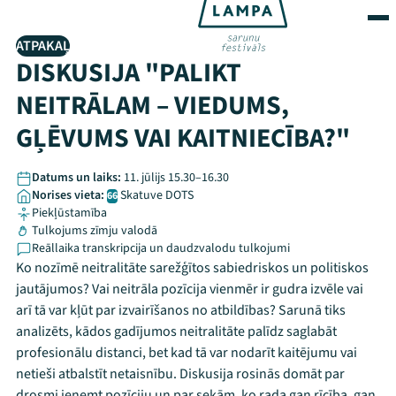
ATPAKAĻ
DISKUSIJA "PALIKT
NEITRĀLAM – VIEDUMS,
GĻĒVUMS VAI KAITNIECĪBA?"
Datums un laiks:
11. jūlijs 15.30–16.30
Norises vieta:
Skatuve DOTS
66
Piekļūstamība
Tulkojums zīmju valodā
Reāllaika transkripcija un daudzvalodu tulkojumi
Ko nozīmē neitralitāte sarežģītos sabiedriskos un politiskos
jautājumos? Vai neitrāla pozīcija vienmēr ir gudra izvēle vai
arī tā var kļūt par izvairīšanos no atbildības? Sarunā tiks
analizēts, kādos gadījumos neitralitāte palīdz saglabāt
profesionālu distanci, bet kad tā var nodarīt kaitējumu vai
netieši atbalstīt netaisnību. Diskusija rosinās domāt par
drosmi ieņemt pozīciju un par sekām, ko rada gan rīcība, gan