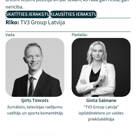
nerīcība.
SKATĪTIES IERAKSTU
KLAUSĪTIES IERAKSTU
Rīko:
TV3 Group Latvija
Vada:
Piedalās:
Ģirts Timrots
Ginta Salmane
žurnālists, televīzijas raidījumu
"TV3 Group Latvija"
vadītājs un sporta komentētājs
izpilddirektore un valdes
priekšsēdētāja
–
–