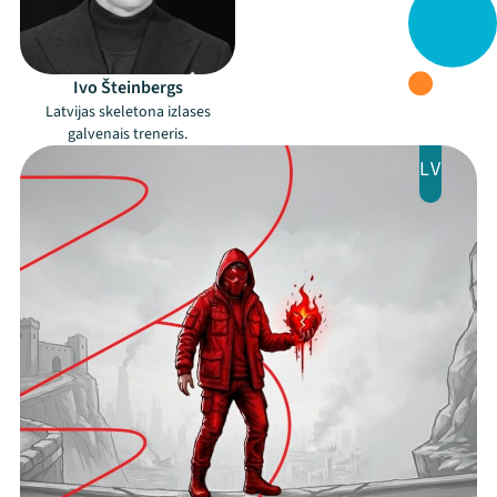
Programma
Ivo Šteinbergs
Arhīvs
Latvijas skeletona izlases
galvenais treneris.
Viņi bija LAMPĀ 2026
LV
Jaunumi
Ziedo
Veikals
Kontakti