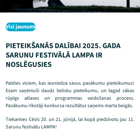
Visi jaunumi
Mana programma
PIETEIKŠANĀS DALĪBAI 2025. GADA
Festivāls
SARUNU FESTIVĀLĀ LAMPA IR
Programma
NOSLĒGUSIES
Arhīvs
Paldies visiem, kas iesniedza savus pasākumu pieteikumus!
Viņi bija LAMPĀ 2026
Esam saņēmuši daudz lielisku pieteikumu, un tagad sākas
rūpīgs atlases un programmas veidošanas process.
Jaunumi
Pasākumu rīkotāji konkursa rezultātus saņems marta beigās.
Ziedo
Tiekamies Cēsīs 20. un 21. jūnijā, lai kopā piedzīvotu jau 11.
Sarunu festivālu LAMPA!
Veikals