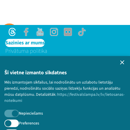
Kontakti
Threads
Facebook
Youtube
Instagram
Flick
TikTok
Sazinies ar mums
Privātuma politika
Lietošanas noteikumi un sīkdatņu politika
Bērnu aizsardzības politika
Threads
Facebook
Youtube
X
Instagram
Flick
TikTok
Šī vietne izmanto sīkdatnes
© 2026 Sarunu festivāls LAMPA Visas tiesības
Mēs izmantojam sīkfailus, lai nodrošinātu un uzlabotu lietotāju
paturētas.
pieredzi, nodrošinātu sociālo saziņas līdzekļu funkcijas un analizētu
mūsu datplūsmu. Detalizētāk:
https://festivalslampa.lv/lv/lietosanas-
noteikumi
Piesakies jaunumiem!
Nepieciešams
Preferences
Nepalaid garām aktuālāko informāciju!