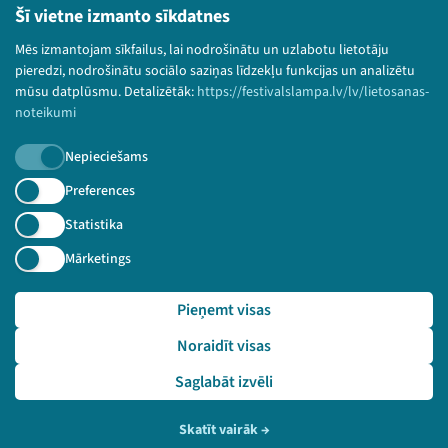
Šī vietne izmanto sīkdatnes
© 2026 Sarunu festivāls LAMPA Visas tiesības
Mēs izmantojam sīkfailus, lai nodrošinātu un uzlabotu lietotāju
paturētas.
pieredzi, nodrošinātu sociālo saziņas līdzekļu funkcijas un analizētu
mūsu datplūsmu. Detalizētāk:
https://festivalslampa.lv/lv/lietosanas-
noteikumi
Piesakies jaunumiem!
Nepieciešams
Preferences
Nepalaid garām aktuālāko informāciju!
Statistika
Mārketings
Pieteikties
Pieņemt visas
🔗 https://festivalslampa.lv/lv/jaunumi/latvijas-reg
Noraidīt visas
ioni-ir-nepietiekami-noverteti-lampa-iedos-jaunu-per
spektivu-par-iespejamo-dzivi-tajos
Saglabāt izvēli
Skatīt vairāk
→