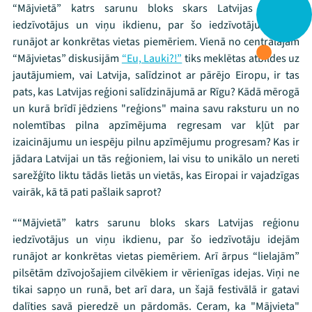
“Mājvietā” katrs sarunu bloks skars Latvijas reģionu
iedzīvotājus un viņu ikdienu, par šo iedzīvotāju idejām
runājot ar konkrētas vietas piemēriem. Vienā no centrālajām
“Mājvietas” diskusijām
“Eu, Lauki?!”
tiks meklētas atbildes uz
jautājumiem, vai Latvija, salīdzinot ar pārējo Eiropu, ir tas
pats, kas Latvijas reģioni salīdzinājumā ar Rīgu? Kādā mērogā
un kurā brīdī jēdziens "reģions" maina savu raksturu un no
nolemtības pilna apzīmējuma regresam var kļūt par
Mana programma
izaicinājumu un iespēju pilnu apzīmējumu progresam? Kas ir
jādara Latvijai un tās reģioniem, lai visu to unikālo un nereti
sarežģīto liktu tādās lietās un vietās, kas Eiropai ir vajadzīgas
Festivāls
vairāk, kā tā pati pašlaik saprot?
Programma
““Mājvietā” katrs sarunu bloks skars Latvijas reģionu
iedzīvotājus un viņu ikdienu, par šo iedzīvotāju idejām
Arhīvs
runājot ar konkrētas vietas piemēriem. Arī ārpus “lielajām”
Viņi bija LAMPĀ 2026
pilsētām dzīvojošajiem cilvēkiem ir vērienīgas idejas. Viņi ne
tikai sapņo un runā, bet arī dara, un šajā festivālā ir gatavi
Jaunumi
dalīties savā pieredzē un pārdomās. Ceram, ka "Mājvieta"