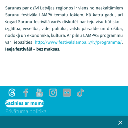
Sarunas par dzīvi Latvijas reģionos ir viens no neskaitāmiem
Sarunu festivāla LAMPA tematu lokiem. Kā katru gadu, arī
šogad Sarunu festivālā varēs diskutēt par teju visu būtisko –
izglītība, veselība, vide, politika, valsts pārvalde un drošība,
nodokļi un ekonomika, kultūra. Ar pilnu LAMPAS programmu
var iepazīties
http://www.festivalslampa.lv/lv/programma/
.
Ieeja festivālā – bez maksas.
Threads
Facebook
Youtube
Instagram
Flick
TikTok
Sazinies ar mums
Privātuma politika
Lietošanas noteikumi un sīkdatņu politika
Bērnu aizsardzības politika