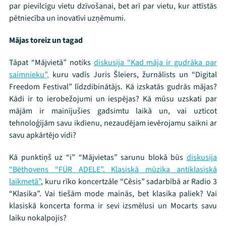
par pievilcīgu vietu dzīvošanai, bet arī par vietu, kur attīstās
pētniecība un inovatīvi uzņēmumi.
Mājas toreiz un tagad
Tāpat “Mājvietā” notiks
diskusija “Kad māja ir gudrāka par
saimnieku”,
kuru vadīs Juris Šleiers, žurnālists un “Digital
Freedom Festival” līdzdibinātājs. Kā izskatās gudrās mājas?
Kādi ir to ierobežojumi un iespējas? Kā mūsu uzskati par
mājām ir mainījušies gadsimtu laikā un, vai uzticot
tehnoloģijām savu ikdienu, nezaudējam ievērojamu saikni ar
savu apkārtējo vidi?
Kā punktiņš uz “i” “Mājvietas” sarunu blokā būs
diskusija
“Bēthovens “FÜR ADELE”. Klasiskā mūzika antiklasiskā
laikmetā”
, kuru rīko koncertzāle “Cēsis” sadarbībā ar Radio 3
“Klasika”. Vai tiešām mode mainās, bet klasika paliek? Vai
klasiskā koncerta forma ir sevi izsmēlusi un Mocarts savu
laiku nokalpojis?