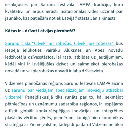
iesakņosies par Sarunu festivāla LAMPA tradīciju, kurā
Ziedo
kvalitatīvi un ārpus ierasti insitucionālās vides uzzināt par
jaunāko, kas patiešām notiek Latvijā,” stāsta Jānis Ķīnasts.
Veikals
Kā tas ir – dzīvot Latvijas pierobežā?
Kontakti
Sarunu ciklā “Cilvēki un robežas. Cilvēki pie robežas”
būs
iespēja ielūkoties vairāku Alūksnes un Apes novadu
iedzīvotāju dzīvesstāstos, lai rastu atbildes uz jautājumiem,
kādēļ viņi ir izvēlējušies dzīvot un saimniekot pierobežas
novadā un vai pierobežas novadi ir laba dzīvesvieta.
Vidzemes plānošanas reģions Sarunu festivālā LAMPA aicina
uz
sarunu par viedajām specializācijām inovāciju attīstībai
Vidzemē.
Paneļdiskusijā tiks runāts par to, kā, sekmējot
Threads
Facebook
Youtube
X
Instagram
Flick
TikTok
pētniecības un uzņēmumu sadarbību reģionos, ir iespējams
attīstīt globāli konkurētspējīgas inovācijas un integrēties
plašākās vērtību ķēdēs, piemēram, kopīgā bio-ekonomikas
stratēģijā ar Ziemeļvalstīm, tādējādi padarot Vidzemi ne tikai