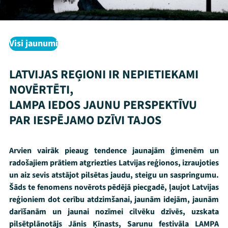
Visi jaunumi
LATVIJAS REĢIONI IR NEPIETIEKAMI
NOVĒRTĒTI,
LAMPA IEDOS JAUNU PERSPEKTĪVU
PAR IESPĒJAMO DZĪVI TAJOS
Arvien vairāk pieaug tendence jaunajām ģimenēm un
radošajiem prātiem atgriezties Latvijas reģionos, izraujoties
un aiz sevis atstājot pilsētas jaudu, steigu un saspringumu.
Šāds te fenomens novērots pēdējā piecgadē, ļaujot Latvijas
reģioniem dot cerību atdzimšanai, jaunām idejām, jaunām
darīšanām un jaunai nozīmei cilvēku dzīvēs, uzskata
pilsētplānotājs Jānis Ķīnasts, Sarunu festivāla LAMPA