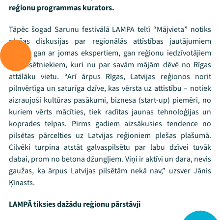
reģionu programmas kurators.
Tāpēc šogad Sarunu festivālā LAMPA teltī “Mājvieta” notiks
plašas diskusijas par reģionālās attīstības jautājumiem
Latvijā gan ar jomas ekspertiem, gan reģionu iedzīvotājiem
un pilsētniekiem, kuri nu par savām mājām dēvē no Rīgas
attālāku vietu. “Arī ārpus Rīgas, Latvijas reģionos norit
pilnvērtīga un saturīga dzīve, kas vērsta uz attīstību – notiek
aizraujoši kultūras pasākumi, biznesa (start-up) piemēri, no
kuriem vērts mācīties, tiek radītas jaunas tehnoloģijas un
koprades telpas. Pirms gadiem aizsākusies tendence no
pilsētas pārcelties uz Latvijas reģioniem plešas plašumā.
Cilvēki turpina atstāt galvaspilsētu par labu dzīvei tuvāk
dabai, prom no betona džungļiem. Viņi ir aktīvi un dara, nevis
gaužas, ka ārpus Latvijas pilsētām nekā nav,” uzsver Jānis
Ķīnasts.
LAMPĀ tiksies dažādu reģionu pārstāvji