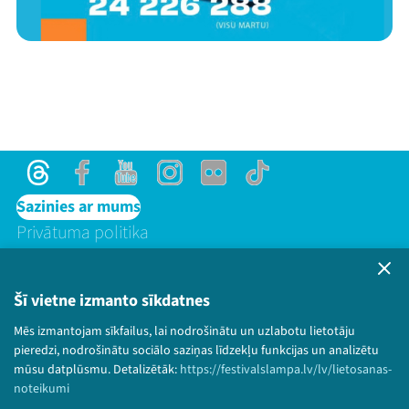
Threads
Facebook
Youtube
Instagram
Flick
TikTok
Sazinies ar mums
Privātuma politika
Lietošanas noteikumi un sīkdatņu politika
Bērnu aizsardzības politika
Šī vietne izmanto sīkdatnes
© 2026 Sarunu festivāls LAMPA Visas tiesības
Mēs izmantojam sīkfailus, lai nodrošinātu un uzlabotu lietotāju
paturētas.
pieredzi, nodrošinātu sociālo saziņas līdzekļu funkcijas un analizētu
mūsu datplūsmu. Detalizētāk:
https://festivalslampa.lv/lv/lietosanas-
noteikumi