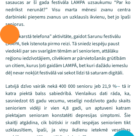
sasaucas ar šī gada festivāla LAMPA uzsaukumu “Par ko
nedrīkst nerunāt?” Visu marta mēnesi zvanu centra
darbinieki pieņems zvanus un uzklausīs ikvienu, bet jo īpaši
seniorus.
Šāda “karstā telefona” aktivitāte, gaidot Sarunu festivālu
LAMPA, tiek īstenota pirmo reizi. Tā sniedz iespēju paust
viedokli par sev svarīgām tēmām arī senioriem, attālāku
reģionu iedzīvotājiem, cilvēkiem ar pārvietošanās grūtībām
un citiem, kurus ļoti gaidām LAMPĀ, bet kuri dažādu iemeslu
dēļ nevar nokļūt festivālā vai sekot līdzi tā saturam digitāli.
Latvijā dzīvo vairāk nekā 400 000 senioru jeb 21,9 %
– tā ir
katra piektā balss sabiedrībā. Vienlaikus dati rāda, ka,
sasniedzot 65 gadu vecumu, veselīgi nodzīvoto gadu skaits
Mana programma
senioriem vidēji ir vien 4,8 gadi, un aptuveni katram
piektajam senioram konstatēti depresijas simptomi. Šie
skaitļi atgādina, cik būtiski ir radīt iespējas senioriem tikt
Festivāls
uzklausītiem, īpaši, ja viņu ikdienu ietekmē veselības