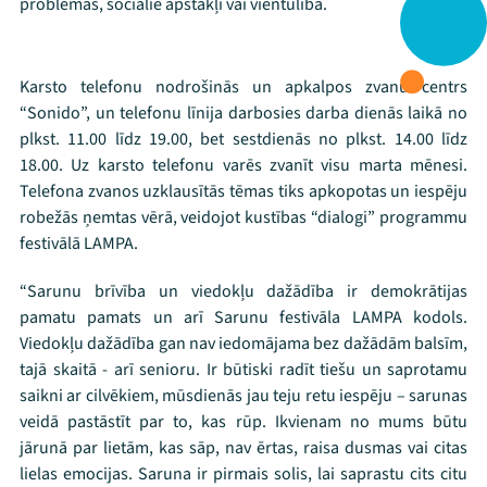
problēmas, sociālie apstākļi vai vientulība.
Programma
Arhīvs
Karsto telefonu nodrošinās un apkalpos zvanu centrs
Viņi bija LAMPĀ 2026
“Sonido”, un telefonu līnija darbosies darba dienās laikā no
plkst. 11.00 līdz 19.00, bet sestdienās no plkst. 14.00 līdz
Jaunumi
18.00. Uz karsto telefonu varēs zvanīt visu marta mēnesi.
Telefona zvanos uzklausītās tēmas tiks apkopotas un iespēju
Ziedo
robežās ņemtas vērā, veidojot kustības “dialogi” programmu
festivālā LAMPA.
Veikals
“Sarunu brīvība un viedokļu dažādība ir demokrātijas
Kontakti
pamatu pamats un arī Sarunu festivāla LAMPA kodols.
Viedokļu dažādība gan nav iedomājama bez dažādām balsīm,
tajā skaitā - arī senioru. Ir būtiski radīt tiešu un saprotamu
saikni ar cilvēkiem, mūsdienās jau teju retu iespēju – sarunas
veidā pastāstīt par to, kas rūp. Ikvienam no mums būtu
jārunā par lietām, kas sāp, nav ērtas, raisa dusmas vai citas
lielas emocijas. Saruna ir pirmais solis, lai saprastu cits citu