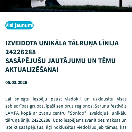
Visi jaunumi
IZVEIDOTA UNIKĀLA TĀLRUŅA LĪNIJA
24226288
SASĀPĒJUŠU JAUTĀJUMU UN TĒMU
AKTUALIZĒŠANAI
05.03.2026
Lai sniegtu iespēju paust viedokli un uzklausītu visas
sabiedrības grupas, īpaši seniorus reģionos, Sarunu festivāls
LAMPA kopā ar zvanu centru “Sonido” izveidojuši unikālu
tālruņa līniju 24226288. Uz to iespējams zvanīt bez maksas un
izteikt sasāpējušus, ilgi noklusētus viedokļus jeb tēmas, kas