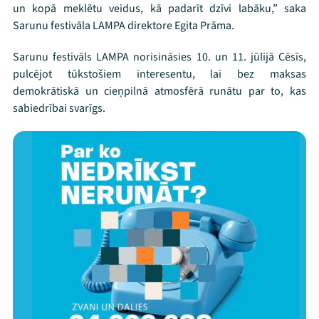
un kopā meklētu veidus, kā padarīt dzīvi labāku,” saka
Sarunu festivāla LAMPA direktore Egita Prāma.
Threads
Facebook
Youtube
X
Instagram
Flick
TikTok
Sarunu festivāls LAMPA norisināsies 10. un 11. jūlijā Cēsīs,
pulcējot tūkstošiem interesentu, lai bez maksas
demokrātiskā un cieņpilnā atmosfērā runātu par to, kas
sabiedrībai svarīgs.