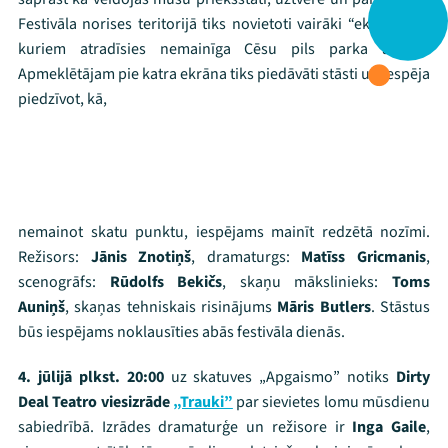
Festivāls
Festivāla norises teritorijā tiks novietoti vairāki “ekrāni”, aiz
kuriem atradīsies nemainīga Cēsu pils parka ainava.
Programma
Apmeklētājam pie katra ekrāna tiks piedāvāti stāsti un iespēja
Arhīvs
piedzīvot, kā,
Viņi bija LAMPĀ 2026
Jaunumi
nemainot skatu punktu, iespējams mainīt redzētā nozīmi.
Ziedo
Režisors:
Jānis Znotiņš
, dramaturgs:
Matīss Gricmanis
,
scenogrāfs:
Rūdolfs Bekičs
Veikals
, skaņu mākslinieks:
Toms
Auniņš
, skaņas tehniskais risinājums
Māris Butlers
. Stāstus
Kontakti
būs iespējams noklausīties abās festivāla dienās.
4. jūlijā plkst. 20:00
uz skatuves „Apgaismo” notiks
Dirty
Deal Teatro viesizrāde
„Trauki”
par sievietes lomu mūsdienu
sabiedrībā. Izrādes dramaturģe un režisore ir
Inga Gaile
,