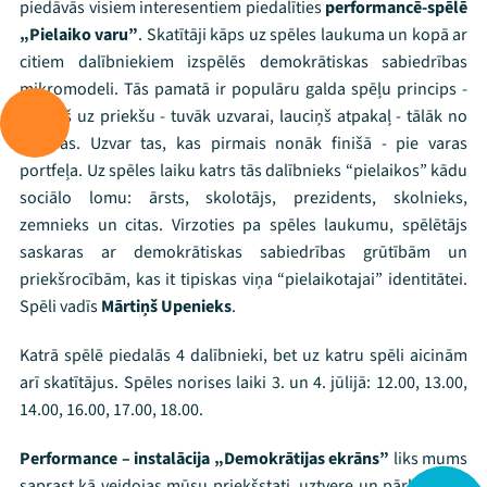
piedāvās visiem interesentiem piedalīties
performancē-spēlē
„Pielaiko varu”
. Skatītāji kāps uz spēles laukuma un kopā ar
citiem dalībniekiem izspēlēs demokrātiskas sabiedrības
mikromodeli. Tās pamatā ir populāru galda spēļu princips -
lauciņš uz priekšu - tuvāk uzvarai, lauciņš atpakaļ - tālāk no
uzvaras. Uzvar tas, kas pirmais nonāk finišā - pie varas
portfeļa. Uz spēles laiku katrs tās dalībnieks “pielaikos” kādu
sociālo lomu: ārsts, skolotājs, prezidents, skolnieks,
zemnieks un citas. Virzoties pa spēles laukumu, spēlētājs
saskaras ar demokrātiskas sabiedrības grūtībām un
priekšrocībām, kas it tipiskas viņa “pielaikotajai” identitātei.
Spēli vadīs
Mārtiņš Upenieks
.
Katrā spēlē piedalās 4 dalībnieki, bet uz katru spēli aicinām
arī skatītājus. Spēles norises laiki 3. un 4. jūlijā: 12.00, 13.00,
14.00, 16.00, 17.00, 18.00.
Mana programma
Performance – instalācija „Demokrātijas ekrāns”
liks mums
saprast kā veidojas mūsu priekšstati, uztvere un pārliecības.