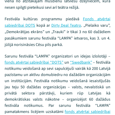
viena no atzītākajām mūsdienu latviešu dzejniecēm, kura
nesen spilgti pieteikusi sevi arī teātra režijā.
Festivāla kultūras programmu piedāvā
Fonds atvērtai
sabiedrībai DOTS
kopā ar
Dirty Deal Teatro
.
„Pielaiko varu”,
Threads
Facebook
Youtube
X
Instagram
Flick
TikTok
„Demokrātijas ekrāns” un „Trauki” ir tikai 3 no 60 dažādiem
pasākumiem sarunu festivāla “LAMPA” ietvaros, kas 3. un 4.
jūlijā norisināsies Cēsu pils parkā.
Sarunu festivāla “LAMPA” organizatori un idejas izlolotāji –
fonds atvērtai sabiedrībai “DOTS”
un
“Swedbank”
– festivāla
notikumu veidošanā ap sevi sapulcējuši vairāk kā 200 Latvijā
pazīstamu un aktīvu domubiedru no dažādām organizācijām
un institūcijām. Festivāla notikumu veidošanā iesaistījušās
jau teju 50 dažādas organizācijas – valsts, nevalstiskā un
privātā sektora pārstāvji, kuriem rūp Latvijas kā
demokrātiskas valsts nākotne – organizējot 60 dažādus
festivāla notikumus. Par sarunu festivāla “LAMPA”
pamatakmens licējiem uzskatāmi
fonds atvērtai sabiedrībai