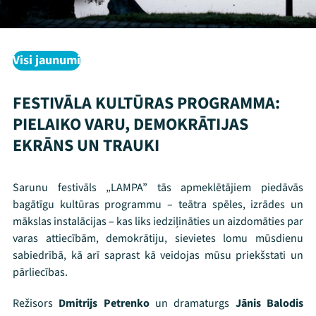
Visi jaunumi
FESTIVĀLA KULTŪRAS PROGRAMMA:
PIELAIKO VARU, DEMOKRĀTIJAS
EKRĀNS UN TRAUKI
Sarunu festivāls „LAMPA” tās apmeklētājiem piedāvās
bagātīgu kultūras programmu – teātra spēles, izrādes un
mākslas instalācijas – kas liks iedziļināties un aizdomāties par
varas attiecībām, demokrātiju, sievietes lomu mūsdienu
sabiedrībā, kā arī saprast kā veidojas mūsu priekšstati un
pārliecības.
Režisors
Dmitrijs Petrenko
un dramaturgs
Jānis Balodis