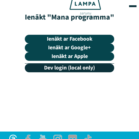
Ienākt "Mana programma"
Ienākt ar Facebook
Ienākt ar Google+
Ienākt ar Apple
Dev login (local only)
Mana programma
Festivāls
Programma
Arhīvs
Viņi bija LAMPĀ 2026