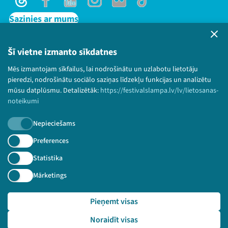
Threads
Facebook
Youtube
Instagram
Flick
TikTok
Jaunumi
Sazinies ar mums
Privātuma politika
Ziedo
Lietošanas noteikumi un sīkdatņu politika
Šī vietne izmanto sīkdatnes
Bērnu aizsardzības politika
Veikals
Mēs izmantojam sīkfailus, lai nodrošinātu un uzlabotu lietotāju
© 2026 Sarunu festivāls LAMPA Visas tiesības
pieredzi, nodrošinātu sociālo saziņas līdzekļu funkcijas un analizētu
Kontakti
paturētas.
mūsu datplūsmu. Detalizētāk:
https://festivalslampa.lv/lv/lietosanas-
noteikumi
Nepieciešams
Piesakies jaunumiem!
Preferences
Statistika
Nepalaid garām aktuālāko informāciju!
Mārketings
Pieņemt visas
Threads
Facebook
Youtube
X
Instagram
Flick
TikTok
Pieteikties
Noraidīt visas