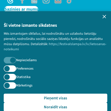
Threads
Facebook
Youtube
Instagram
Flick
TikTok
Jaunumi
Sazinies ar mums
Privātuma politika
Ziedo
Lietošanas noteikumi un sīkdatņu politika
Šī vietne izmanto sīkdatnes
Bērnu aizsardzības politika
Veikals
Mēs izmantojam sīkfailus, lai nodrošinātu un uzlabotu lietotāju
© 2026 Sarunu festivāls LAMPA Visas tiesības
pieredzi, nodrošinātu sociālo saziņas līdzekļu funkcijas un analizētu
Kontakti
paturētas.
mūsu datplūsmu. Detalizētāk:
https://festivalslampa.lv/lv/lietosanas-
noteikumi
Nepieciešams
Piesakies jaunumiem!
Preferences
Statistika
Nepalaid garām aktuālāko informāciju!
Mārketings
Pieņemt visas
Threads
Facebook
Youtube
X
Instagram
Flick
TikTok
Pieteikties
Noraidīt visas