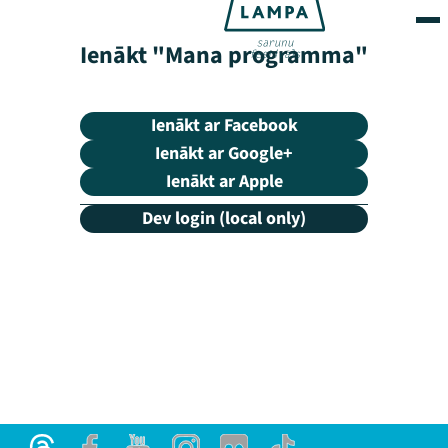
Ienākt "Mana programma"
Ienākt ar Facebook
Ienākt ar Google+
Ienākt ar Apple
Dev login (local only)
Mana programma
Festivāls
Programma
Arhīvs
Viņi bija LAMPĀ 2026