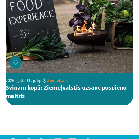
2026. gada 11. jūlijs
Ziemeļsala
Svinam kopā: Ziemeļvalstis uzsauc pusdienu
maltīti