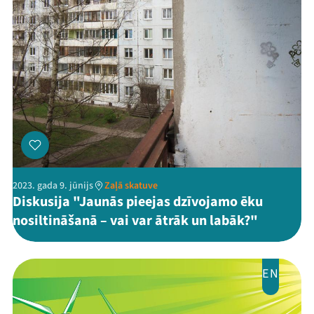
2023. gada 9. jūnijs
Zaļā skatuve
Diskusija "Jaunās pieejas dzīvojamo ēku
nosiltināšanā – vai var ātrāk un labāk?"
EN