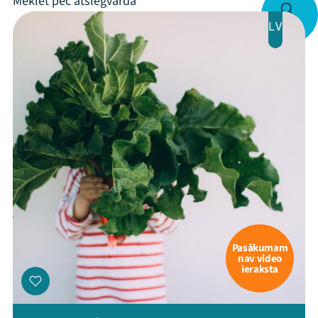
LV
Pasākumam
nav video
ieraksta