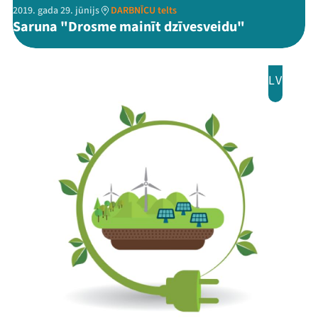
2019. gada 29. jūnijs
DARBNĪCU telts
Saruna "Drosme mainīt dzīvesveidu"
LV