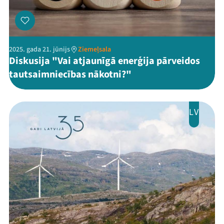
2025. gada 21. jūnijs
Ziemeļsala
Diskusija "Vai atjaunīgā enerģija pārveidos
tautsaimniecības nākotni?"
LV