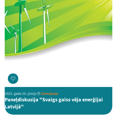
2023. gada 10. jūnijs
Ziemeļsala
Paneļdiskusija "Svaigs gaiss vēja enerģijai
Latvijā"