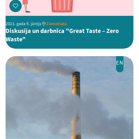
2023. gada 9. jūnijs
Ziemeļsala
Diskusija un darbnīca "Great Taste – Zero
Waste"
EN