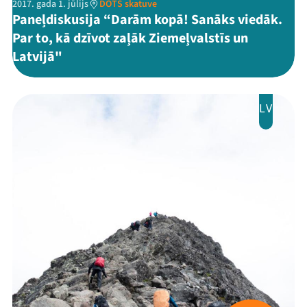
2017. gada 1. jūlijs
DOTS skatuve
Paneļdiskusija “Darām kopā! Sanāks viedāk.
Par to, kā dzīvot zaļāk Ziemeļvalstīs un
Latvijā"
LV