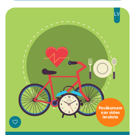
LV
Pasākumam
nav video
ieraksta