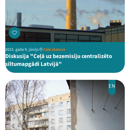
2023. gada 9. jūnijs
Zaļā skatuve
Diskusija "Ceļā uz bezemisiju centralizēto
siltumapgādi Latvijā"
EN