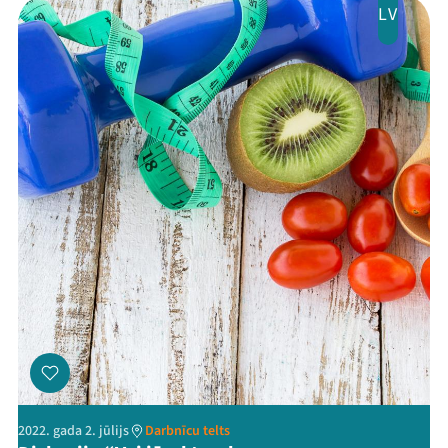
LV
2022. gada 2. jūlijs
Darbnīcu telts