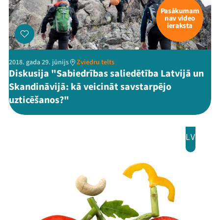
Pasākumam
nav video
ieraksta
2018. gada 29. jūnijs
Zviedru telts
Diskusija "Sabiedrības saliedētība Latvijā un
Skandināvijā: kā veicināt savstarpējo
uzticēšanos?"
LV