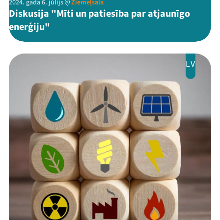
2024. gada 6. jūlijs
Ziemeļsala
Diskusija "Mīti un patiesība par atjaunīgo
enerģiju"
LV