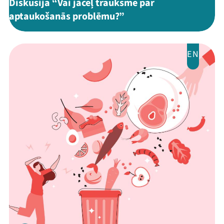
Diskusija “Vai jāceļ trauksme par
aptaukošanās problēmu?”
EN