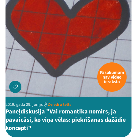
Pasākumam
nav video
ieraksta
2019. gada 29. jūnijs
Zviedru telts
Paneļdiskusija "Vai romantika nomirs, ja
pavaicāsi, ko viņa vēlas: piekrišanas dažādie
koncepti"