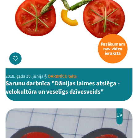
Pasākumam
nav video
ieraksta
2018. gada 30. jūnijs
DARBNĪCU telts
Sarunu darbnīca "Dānijas laimes atslēga -
velokultūra un veselīgs dzīvesveids"
LV