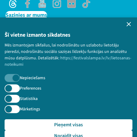
Threads
Facebook
Youtube
Instagram
Flick
TikTok
Sazinies ar mums
Privātuma politika
Lietošanas noteikumi un sīkdatņu politika
Šī vietne izmanto sīkdatnes
Bērnu aizsardzības politika
Mēs izmantojam sīkfailus, lai nodrošinātu un uzlabotu lietotāju
© 2026 Sarunu festivāls LAMPA Visas tiesības
pieredzi, nodrošinātu sociālo saziņas līdzekļu funkcijas un analizētu
paturētas.
mūsu datplūsmu. Detalizētāk:
https://festivalslampa.lv/lv/lietosanas-
noteikumi
Nepieciešams
Piesakies jaunumiem!
Preferences
Statistika
Nepalaid garām aktuālāko informāciju!
Mārketings
Pieņemt visas
Pieteikties
Noraidīt visas