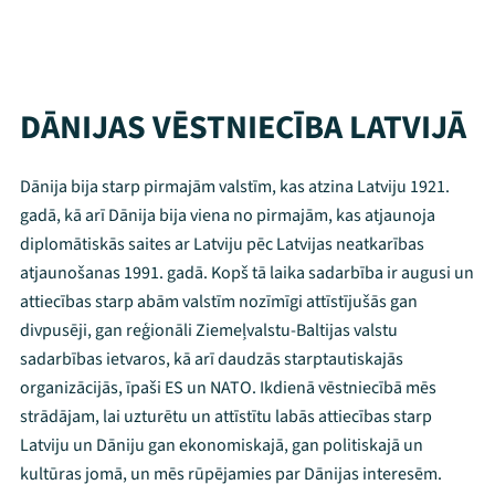
DĀNIJAS VĒSTNIECĪBA LATVIJĀ
Dānija bija starp pirmajām valstīm, kas atzina Latviju 1921.
gadā, kā arī Dānija bija viena no pirmajām, kas atjaunoja
diplomātiskās saites ar Latviju pēc Latvijas neatkarības
atjaunošanas 1991. gadā. Kopš tā laika sadarbība ir augusi un
attiecības starp abām valstīm nozīmīgi attīstījušās gan
divpusēji, gan reģionāli Ziemeļvalstu-Baltijas valstu
sadarbības ietvaros, kā arī daudzās starptautiskajās
organizācijās, īpaši ES un NATO. Ikdienā vēstniecībā mēs
strādājam, lai uzturētu un attīstītu labās attiecības starp
Latviju un Dāniju gan ekonomiskajā, gan politiskajā un
kultūras jomā, un mēs rūpējamies par Dānijas interesēm.