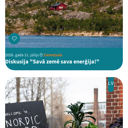
2026. gada 11. jūlijs
Ziemeļsala
Diskusija "Savā zemē sava enerģija!"
LV