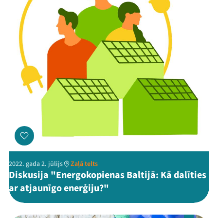
Jaunumi
Ziedo
Veikals
Kontakti
2022. gada 2. jūlijs
Zaļā telts
Diskusija "Energokopienas Baltijā: Kā dalīties
ar atjaunīgo enerģiju?"
Threads
Facebook
Youtube
X
Instagram
Flick
TikTok