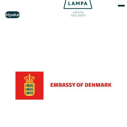
Atpakaļ