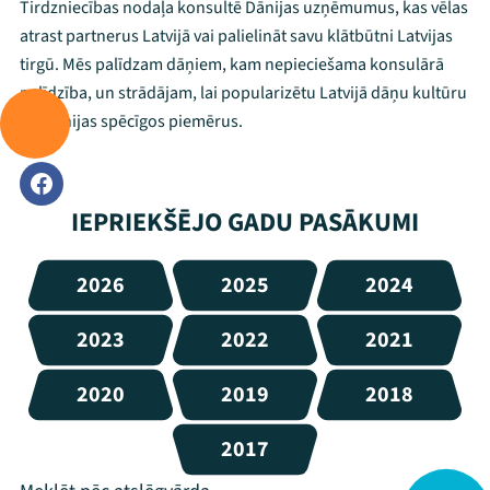
Tirdzniecības nodaļa konsultē Dānijas uzņēmumus, kas vēlas
atrast partnerus Latvijā vai palielināt savu klātbūtni Latvijas
tirgū. Mēs palīdzam dāņiem, kam nepieciešama konsulārā
palīdzība, un strādājam, lai popularizētu Latvijā dāņu kultūru
un Dānijas spēcīgos piemērus.
IEPRIEKŠĒJO GADU PASĀKUMI
2026
2025
2024
2023
2022
2021
2020
2019
2018
2017