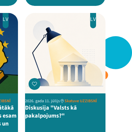
LV
LV
ZIBSNĪ
2026. gada 11. jūlijs
Skatuve UZZIBSNĪ
gātākā
Diskusija "Valsts kā
ēs esam
pakalpojums?"
s un