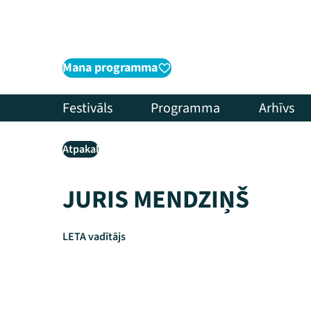
Mana programma
Festivāls
Programma
Arhīvs
Atpakaļ
JURIS MENDZIŅŠ
LETA vadītājs