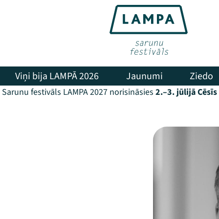
Viņi bija LAMPĀ 2026
Jaunumi
Ziedo
Sarunu festivāls LAMPA 2027 norisināsies
2.–3. jūlijā Cēsīs