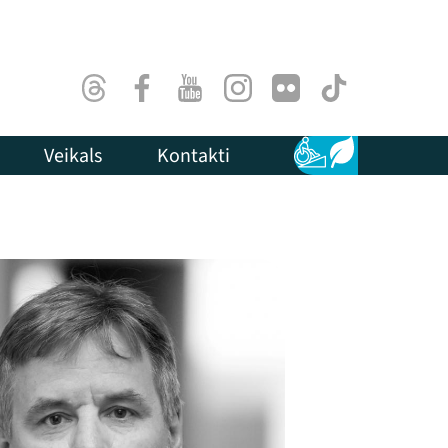
Threads
Facebook
Youtube
Instagram
Flick
TikTok
Veikals
Kontakti
Pieejamība
Ilgtspēja