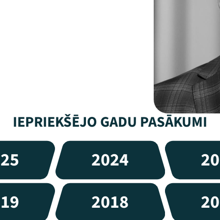
IEPRIEKŠĒJO GADU PASĀKUMI
025
2024
20
019
2018
20