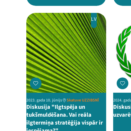
LV
2023. gada 10. jūnijs
Skatuve UZZIBSNĪ
2024. gada
Diskusija "Ilgtspēja un
Diskusi
tukšmuldēšana. Vai reāla
uzvarē
ilgtermiņa stratēģija vispār ir
iespējama?"