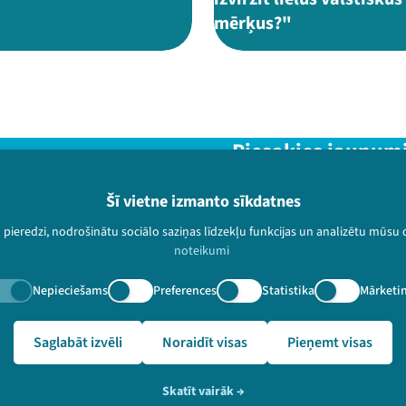
mērķus?"
Piesakies jaunum
Nepalaid garām aktuālāko in
Šī vietne izmanto sīkdatnes
u pieredzi, nodrošinātu sociālo saziņas līdzekļu funkcijas un analizētu mūsu
noteikumi
Nepieciešams
Preferences
Statistika
Mārketi
paturētas.
🔗 https://festivalslampa.lv/lv/dalibnieki/862
Saglabāt izvēli
Noraidīt visas
Pieņemt visas
Skatīt vairāk
→