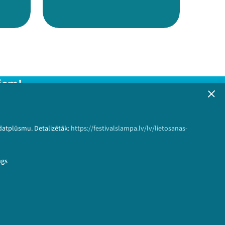
iem!
formāciju!
 datplūsmu. Detalizētāk:
https://festivalslampa.lv/lv/lietosanas-
Pieteikties
ngs