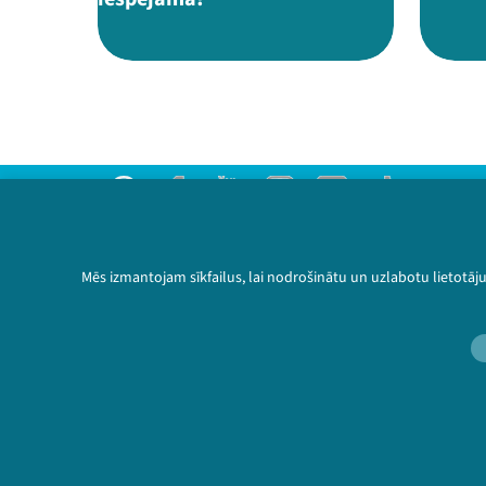
Threads
Facebook
Youtube
Instagram
Flick
TikTok
Sazinies ar mums
Privātuma politika
Mēs izmantojam sīkfailus, lai nodrošinātu un uzlabotu lietotāj
Lietošanas noteikumi un sīkdatņu politika
Bērnu aizsardzības politika
© 2026 Sarunu festivāls LAMPA Visas tiesības 