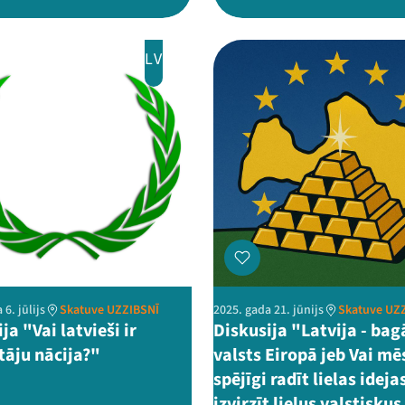
LV
 6. jūlijs
Skatuve UZZIBSNĪ
2025. gada 21. jūnijs
Skatuve UZ
ja "Vai latvieši ir
Diskusija "Latvija - ba
tāju nācija?"
valsts Eiropā jeb Vai m
spējīgi radīt lielas ideja
izvirzīt lielus valstiskus