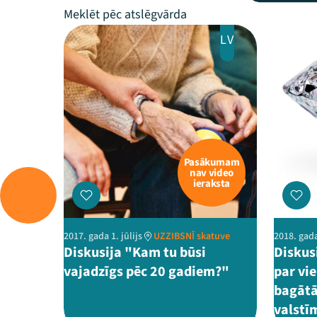
LV
Pasākumam
nav video
ieraksta
2017. gada 1. jūlijs
UZZIBSNĪ skatuve
2018. gada
Diskusija "Kam tu būsi
Diskusi
vajadzīgs pēc 20 gadiem?"
par vi
bagātā
valstī