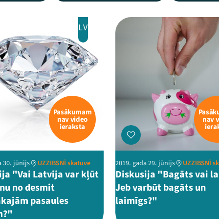
LV
Pasākumam
Pasā
nav video
nav 
ieraksta
iera
 30. jūnijs
UZZIBSNĪ skatuve
2019. gada 29. jūnijs
UZZIBSNĪ s
ja "Vai Latvija var kļūt
Diskusija "Bagāts vai l
enu no desmit
Jeb varbūt bagāts un
kajām pasaules
laimīgs?"
m?"