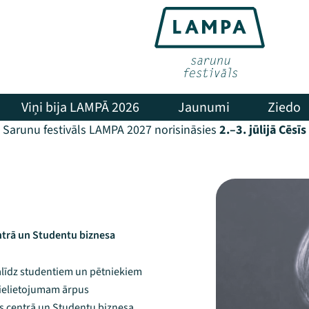
Viņi bija LAMPĀ 2026
Jaunumi
Ziedo
Sarunu festivāls LAMPA 2027 norisināsies
2.–3. jūlijā Cēsīs
ntrā un Studentu biznesa
palīdz studentiem un pētniekiem
z pielietojumam ārpus
s centrā un Studentu biznesa