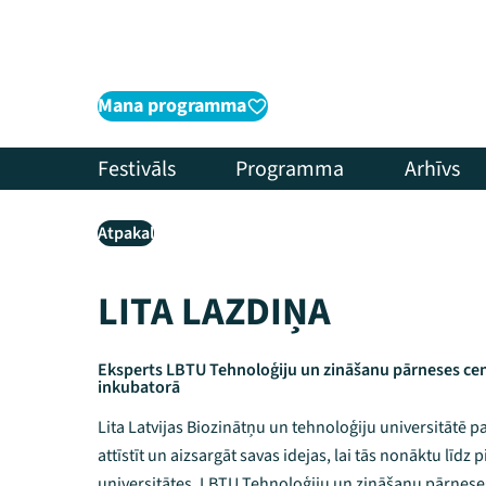
Mana programma
Festivāls
Programma
Arhīvs
Atpakaļ
LITA LAZDIŅA
Eksperts LBTU Tehnoloģiju un zināšanu pārneses ce
inkubatorā
Lita Latvijas Biozinātņu un tehnoloģiju universitātē 
attīstīt un aizsargāt savas idejas, lai tās nonāktu līd
universitātes. LBTU Tehnoloģiju un zināšanu pārnese