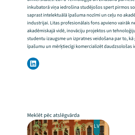
inkubatorā viņa iedrošina studējošos spert pirmos s
saprast intelektuālā īpašuma nozīmi un ceļu no akadē
industrijai. Litas profesionālais fons apvieno vairāk 
akadēmiskajā vidē, inovāciju projektos un tehnoloģiju
studentu izaugsme un izpratnes veidošana par to, kā g
īpašumu un mērķtiecīgi komercializēt daudzsološas i
LV