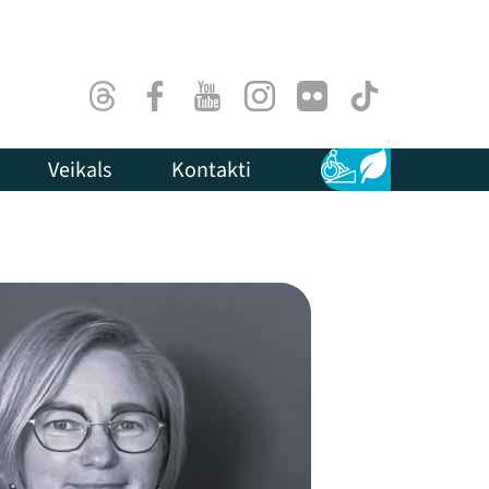
Threads
Facebook
Youtube
Instagram
Flick
TikTok
Veikals
Kontakti
Pieejamība
Ilgtspēja