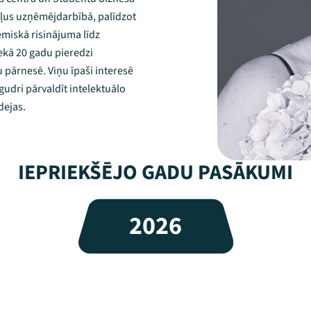
oļus uzņēmējdarbībā, palīdzot
miskā risinājuma līdz
nekā 20 gadu pieredzi
 pārnesē. Viņu īpaši interesē
udri pārvaldīt intelektuālo
dejas.
IEPRIEKŠĒJO GADU PASĀKUMI
2026