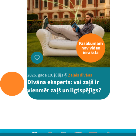
Pasākumam
nav video
ieraksta
2026. gada 10. jūlijs
Zaļais dīvāns
Dīvāna eksperts: vai zaļš ir
vienmēr zaļš un ilgtspējīgs?