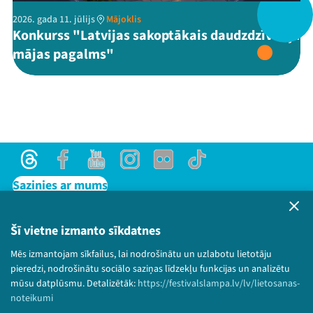
2026. gada 11. jūlijs
Mājoklis
Konkurss "Latvijas sakoptākais daudzdzīvokļu
Threads
Facebook
Youtube
X
Instagram
Flick
TikTok
mājas pagalms"
Threads
Facebook
Youtube
Instagram
Flick
TikTok
Sazinies ar mums
Privātuma politika
Lietošanas noteikumi un sīkdatņu politika
Šī vietne izmanto sīkdatnes
Bērnu aizsardzības politika
Mēs izmantojam sīkfailus, lai nodrošinātu un uzlabotu lietotāju
© 2026 Sarunu festivāls LAMPA Visas tiesības
pieredzi, nodrošinātu sociālo saziņas līdzekļu funkcijas un analizētu
paturētas.
mūsu datplūsmu. Detalizētāk:
https://festivalslampa.lv/lv/lietosanas-
noteikumi