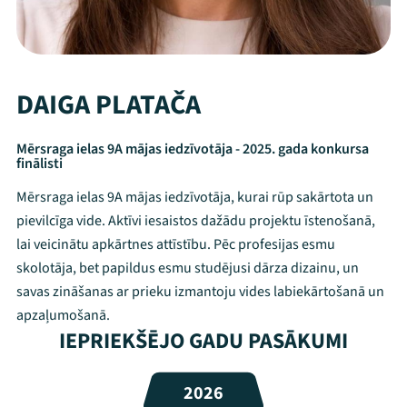
DAIGA PLATAČA
Mērsraga ielas 9A mājas iedzīvotāja - 2025. gada konkursa
finālisti
Mērsraga ielas 9A mājas iedzīvotāja, kurai rūp sakārtota un
pievilcīga vide. Aktīvi iesaistos dažādu projektu īstenošanā,
lai veicinātu apkārtnes attīstību. Pēc profesijas esmu
skolotāja, bet papildus esmu studējusi dārza dizainu, un
savas zināšanas ar prieku izmantoju vides labiekārtošanā un
apzaļumošanā.
Mana programma
IEPRIEKŠĒJO GADU PASĀKUMI
Festivāls
2026