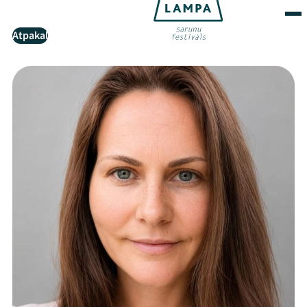
Atpakaļ