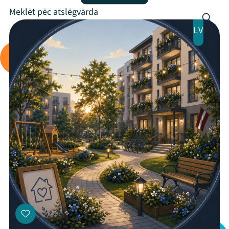
Programma
Arhīvs
LV
Viņi bija LAMPĀ 2026
Jaunumi
Ziedo
Veikals
Kontakti